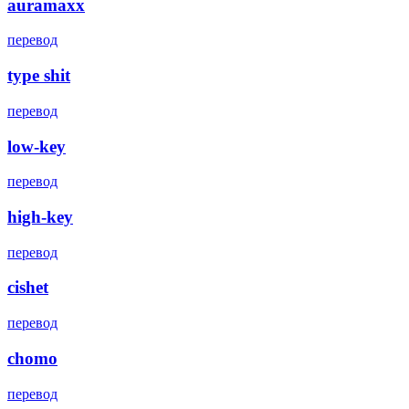
auramaxx
перевод
type shit
перевод
low-key
перевод
high-key
перевод
cishet
перевод
chomo
перевод