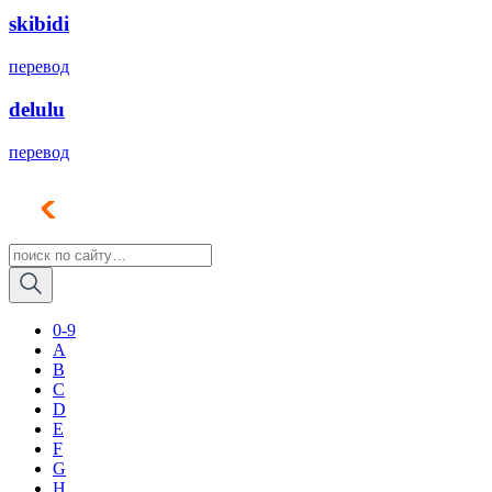
skibidi
перевод
delulu
перевод
0-9
A
B
C
D
E
F
G
H