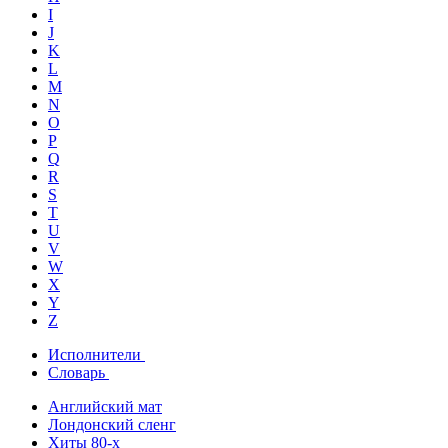
I
J
K
L
M
N
O
P
Q
R
S
T
U
V
W
X
Y
Z
Исполнители
Словарь
Английский мат
Лондонский сленг
Хиты 80-х