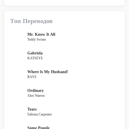
Топ Переводов
Mr. Know It All
Teddy Swims
Gabriela
KATSEYE
Where Is My Husband!
RAYE
Ordinary
Alex Warren
Tears
Sabrina Carpenter
Some People