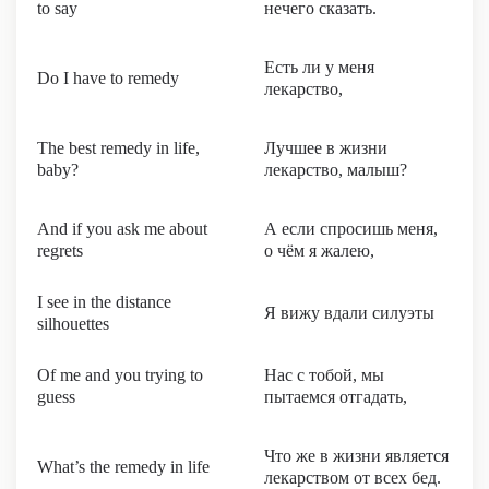
to say
нечего сказать.
Есть ли у меня
Do I have to remedy
лекарство,
The best remedy in life,
Лучшее в жизни
baby?
лекарство, малыш?
And if you ask me about
А если спросишь меня,
regrets
о чём я жалею,
I see in the distance
Я вижу вдали силуэты
silhouettes
Of me and you trying to
Нас с тобой, мы
guess
пытаемся отгадать,
Что же в жизни является
What’s the remedy in life
лекарством от всех бед.