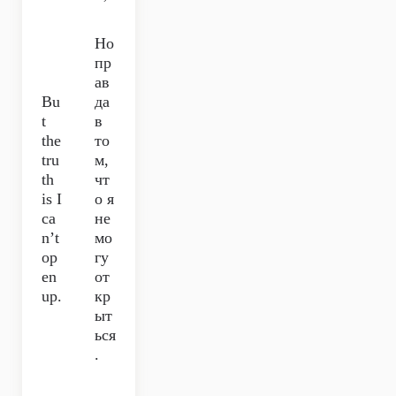
Но
пр
ав
Bu
да
t
в
the
то
tru
м,
th
чт
is I
о я
ca
не
n’t
мо
op
гу
en
от
up.
кр
ыт
ься
.