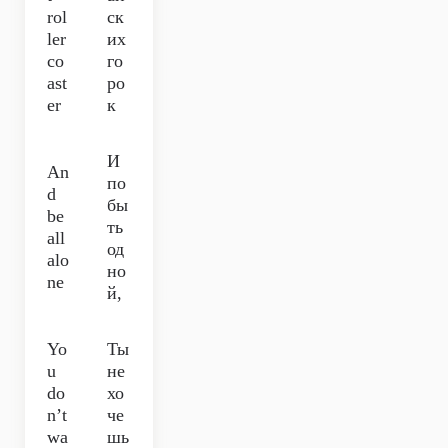
rol
ск
ler
их
co
го
ast
ро
er
к
И
An
по
d
бы
be
ть
all
од
alo
но
ne
й,
Yo
Ты
u
не
do
хо
n’t
че
wa
шь