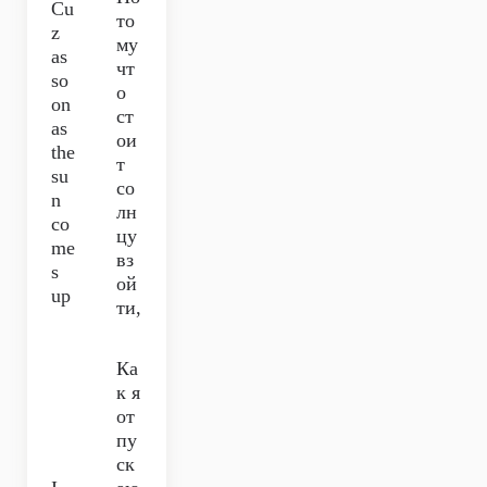
Cu
то
z
му
as
чт
so
о
on
ст
as
ои
the
т
su
со
n
лн
co
цу
me
вз
s
ой
up
ти,
Ка
к я
от
пу
ск