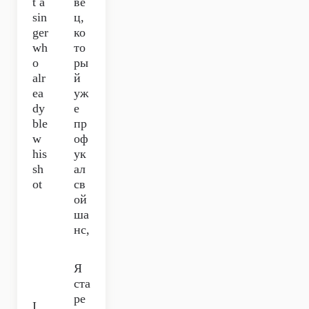
t a
ве
sin
ц,
ger
ко
wh
то
o
ры
alr
й
ea
уж
dy
е
ble
пр
w
оф
his
ук
sh
ал
ot
св
ой
ша
нс,
Я
ста
ре
I