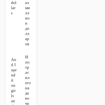
dol
ал
lar
ми
s
лл
ио
н
до
лл
ар
ов
И
An
по
d I
тр
spe
ат
nd
ил
it
его
on
на
gir
де
ls
во
an
че