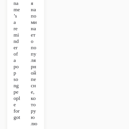
na
я
me
на
’s
по
a
ми
re
на
mi
ет
nd
о
er
по
of
пу
a
ля
po
рн
p
ой
so
пе
ng
сн
pe
е,
opl
ко
e
то
for
ру
got
ю
лю