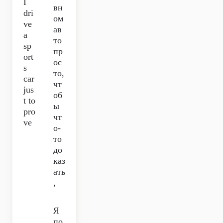
I
вн
dri
ом
ve
ав
a
то
sp
пр
ort
ос
s
то,
car
чт
jus
об
t to
ы
pro
чт
ve
о-
то
до
каз
ать
,
Я
по