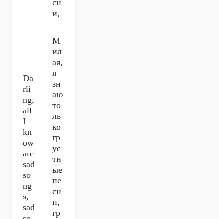
сн
и,
М
ил
ая,
я
Da
зн
rli
аю
ng,
то
all
ль
I
ко
kn
гр
ow
ус
are
тн
sad
ые
so
пе
ng
сн
s,
и,
sad
гр
so