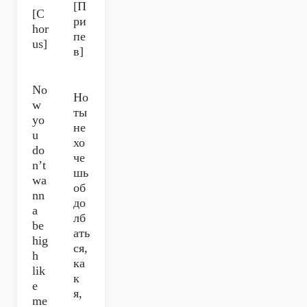
[П
[C
ри
hor
пе
us]
в]
No
Но
w
ты
yo
не
u
хо
do
че
n’t
шь
wa
об
nn
до
a
лб
be
ать
hig
ся,
h
ка
lik
к
e
я,
me