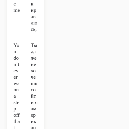
e
к
me
нр
ав
лю
сь,
Yo
Ты
u
да
do
же
n’t
не
ev
хо
er
че
wa
шь
nn
со
a
йт
ste
и с
p
ам
off
ер
tha
ик
t
ан