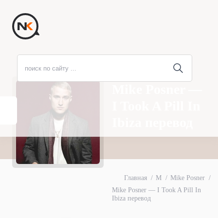
Mike Posner —
I Took A Pill In
Ibiza перевод
Главная
M
Mike Posner
Mike Posner — I Took A Pill In
Ibiza перевод