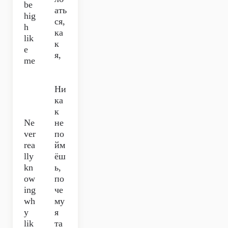
be
ать
hig
ся,
h
ка
lik
к
e
я,
me
Ни
ка
к
Ne
не
ver
по
rea
йм
lly
ёш
kn
ь,
ow
по
ing
че
wh
му
y
я
lik
та