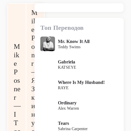
M
ik
Топ Переводов
e
P
Mr. Know It All
M
os
Teddy Swims
ik
ne
Gabriela
e
r
KATSEYE
P
—
os
Я
Where Is My Husband!
ne
За
RAYE
r
к
Ordinary
—
и
Alex Warren
I
н
T
ул
Tears
Sabrina Carpenter