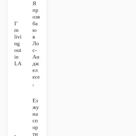
Я
пр
озя
I’
ба
m
ю
livi
в
ng
Ло
out
с-
in
Ан
LA
дж
ел
есе
,
Ез
жу
на
сп
ор
ти