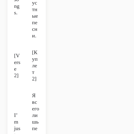
ус
ng
тн
s.
ые
пе
сн
и.
[К
[V
уп
ers
ле
e
т
2]
2]
Я
вс
его
I’
ли
m
шь
jus
пе