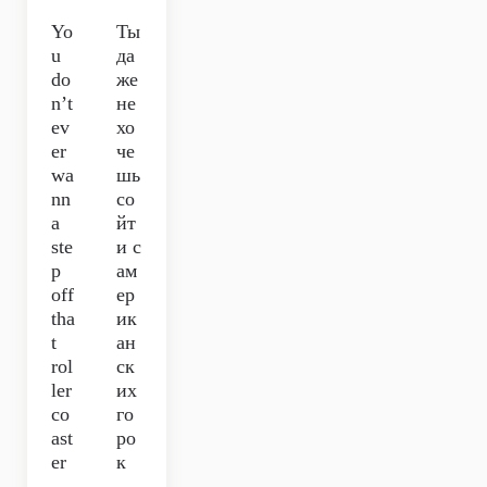
Yo
Ты
u
да
do
же
n’t
не
ev
хо
er
че
wa
шь
nn
со
a
йт
ste
и с
p
ам
off
ер
tha
ик
t
ан
rol
ск
ler
их
co
го
ast
ро
er
к