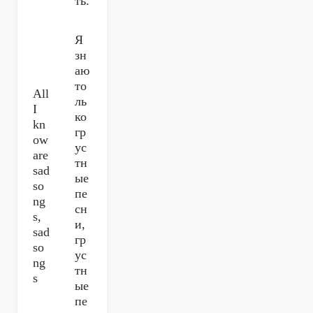
ть.
Я
зн
аю
то
All
ль
I
ко
kn
гр
ow
ус
are
тн
sad
ые
so
пе
ng
сн
s,
и,
sad
гр
so
ус
ng
тн
s
ые
пе