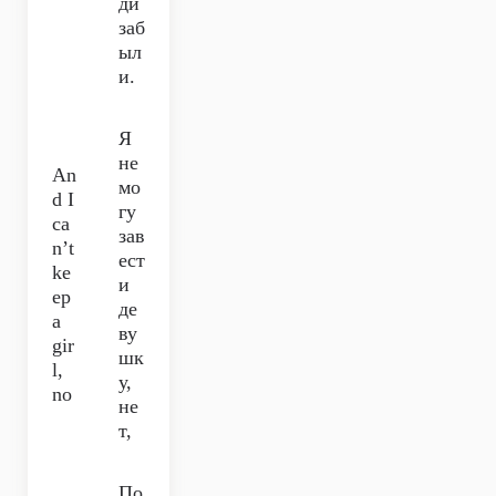
ди
заб
ыл
и.
Я
не
An
мо
d I
гу
ca
зав
n’t
ест
ke
и
ep
де
a
ву
gir
шк
l,
у,
no
не
т,
По