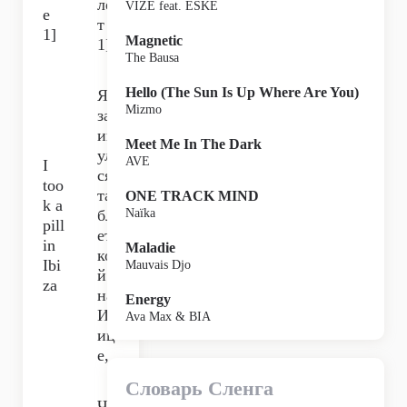
ле
VIZE feat. ESKE
e
т
1]
Magnetic
1]
The Bausa
Hello (The Sun Is Up Where Are You)
Я
Mizmo
зак
ин
Meet Me In The Dark
ул
AVE
I
ся
too
та
ONE TRACK MIND
k a
бл
Naïka
pill
ет
in
Maladie
ко
Ibi
Mauvais Djo
й
za
на
Energy
Иб
Ava Max & BIA
иц
е,
Словарь Сленга
Чт