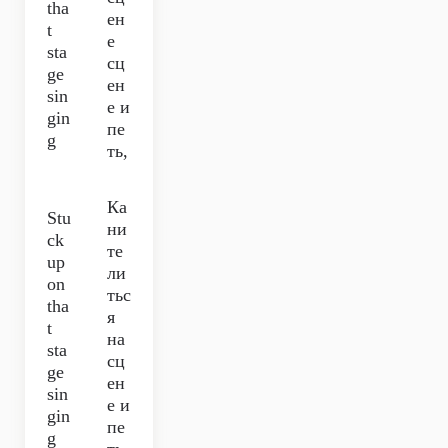
tha
ен
t
е
sta
сц
ge
ен
sin
е и
gin
пе
g
ть,
Ка
Stu
ни
ck
те
up
ли
on
тьс
tha
я
t
на
sta
сц
ge
ен
sin
е и
gin
пе
g