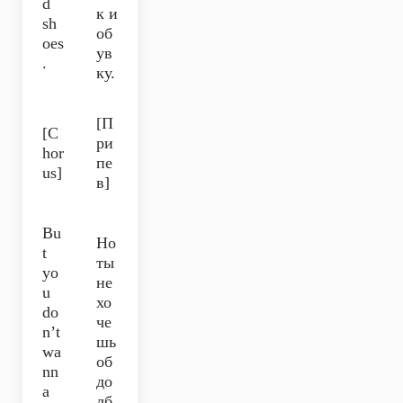
d
к и
sh
об
oes
ув
.
ку.
[П
[C
ри
hor
пе
us]
в]
Bu
Но
t
ты
yo
не
u
хо
do
че
n’t
шь
wa
об
nn
до
a
лб