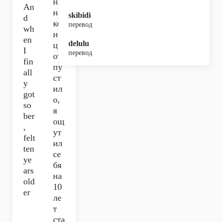
ня
An
на
skibidi
d
ко
перевод
wh
не
en
delulu
ц
I
перевод
от
fin
пу
all
ст
y
ил
got
о,
so
я
ber
ощ
,
ут
felt
ил
ten
се
ye
бя
ars
на
old
10
er
ле
т
ста