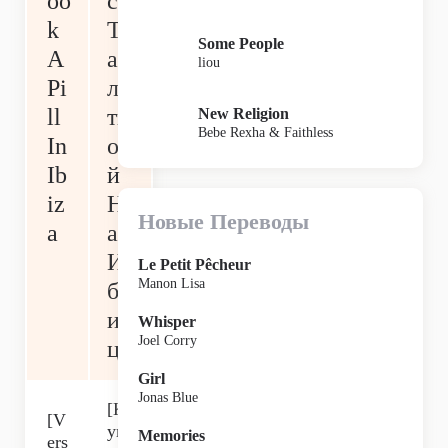
oo
ся
k
Т
Some People
A
аб
liou
Pi
ле
ll
тк
New Religion
Bebe Rexha & Faithless
In
о
Ib
й
iz
Н
Новые Переводы
a
а
И
Le Petit Pêcheur
Manon Lisa
б
и
Whisper
Joel Corry
це
Girl
Jonas Blue
[К
[V
уп
Memories
ers