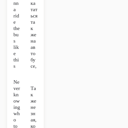
nn
ка
a
тат
rid
ься
e
та
the
к
bu
же
s
на
lik
ав
e
то
thi
бу
s
се,
Ne
ver
Та
kn
к
ow
же
ing
не
wh
зн
o
ая,
to
ко