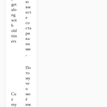
ю
get
вм
alo
ест
ng
е
wit
со
h
ста
old
ри
tim
ка
ers
на
ми
,
По
то
му
чт
о
Cu
мо
z
ё
my
им