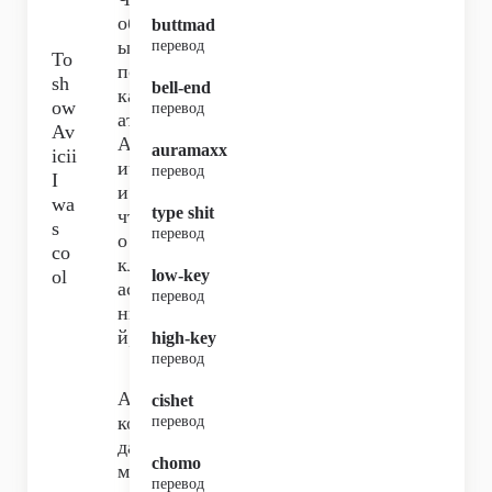
об
buttmad
ы
перевод
To
по
sh
bell-end
каз
ow
перевод
ать
Av
Ав
auramaxx
icii
ич
перевод
I
и*,
wa
type shit
чт
s
перевод
о я
co
кл
ol
low-key
асс
перевод
ны
й,
high-key
перевод
А
cishet
ког
перевод
да
chomo
ме
перевод