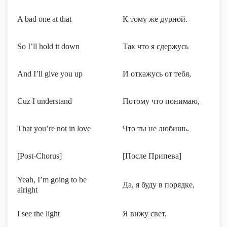
A bad one at that
К тому же дурной.
So I’ll hold it down
Так что я сдержусь
And I’ll give you up
И откажусь от тебя,
Cuz I understand
Потому что понимаю,
That you’re not in love
Что ты не любишь.
[Post-Chorus]
[После Припева]
Yeah, I’m going to be
Да, я буду в порядке,
alright
I see the light
Я вижу свет,