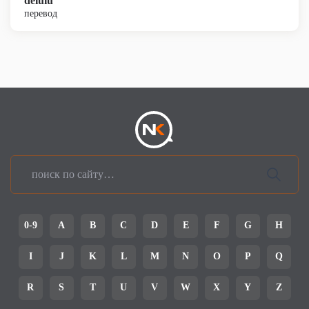
delulu
перевод
0-9
A
B
C
D
E
F
G
H
I
J
K
L
M
N
O
P
Q
R
S
T
U
V
W
X
Y
Z