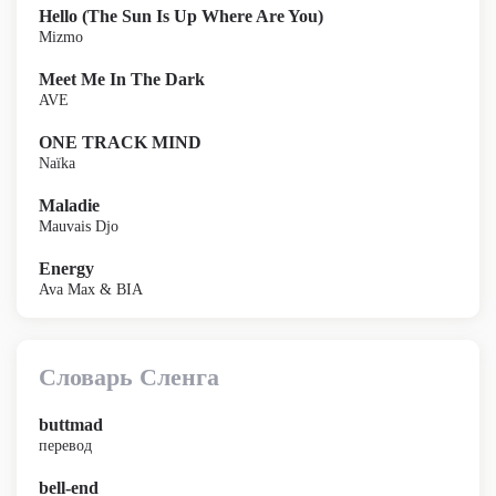
Hello (The Sun Is Up Where Are You)
Mizmo
Meet Me In The Dark
AVE
ONE TRACK MIND
Naïka
Maladie
Mauvais Djo
Energy
Ava Max & BIA
Словарь Сленга
buttmad
перевод
bell-end