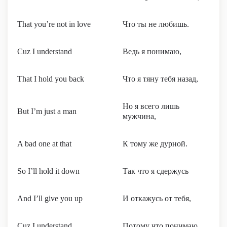
That you’re not in love
Что ты не любишь.
Cuz I understand
Ведь я понимаю,
That I hold you back
Что я тяну тебя назад,
Но я всего лишь
But I’m just a man
мужчина,
A bad one at that
К тому же дурной.
So I’ll hold it down
Так что я сдержусь
And I’ll give you up
И откажусь от тебя,
Cuz I understand
Потому что понимаю,