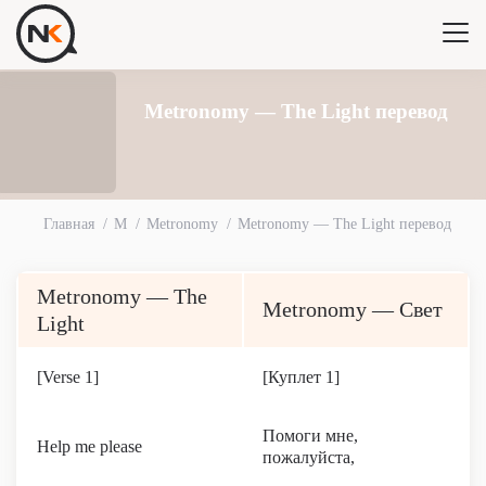
Metronomy — The Light перевод
Главная
M
Metronomy
Metronomy — The Light перевод
Metronomy — The
Metronomy — Свет
Light
[Verse 1]
[Куплет 1]
Помоги мне,
Help me please
пожалуйста,