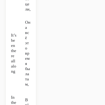
це
ли,
Он
а
вс
It’s
ё
be
эт
en
о
the
вр
re
ем
all
я
alo
бы
ng
ла
та
м,
In
В
the