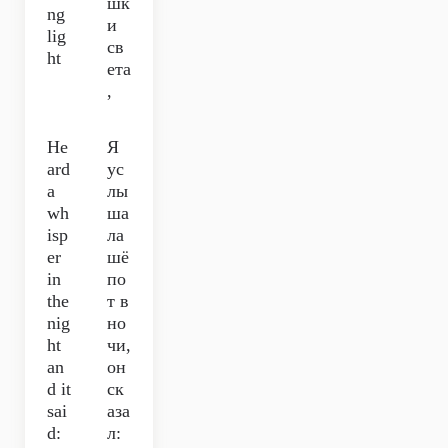
шк
ng
и
lig
св
ht
ета
,
He
Я
ard
ус
a
лы
wh
ша
isp
ла
er
шё
in
по
the
т в
nig
но
ht
чи,
an
он
d it
ск
sai
аза
d:
л: