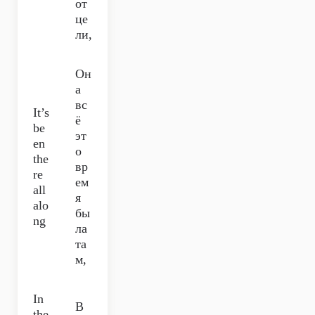
от
це
ли,
Он
а
вс
It’s
ё
be
эт
en
о
the
вр
re
ем
all
я
alo
бы
ng
ла
та
м,
In
В
the