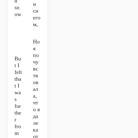
d
и
sn
сн
ow
его
м,
Но
я
по
Bu
чу
t I
вс
felt
тв
tha
ов
t I
ал
wa
а,
s
чт
fur
о я
the
да
r
ле
fro
ка
m
от