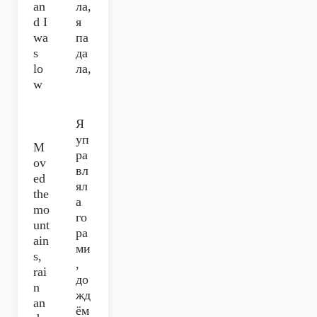
an
ла,
d I
я
wa
па
s
да
lo
ла,
w
Я
уп
M
ра
ov
вл
ed
ял
the
а
mo
го
unt
ра
ain
ми
s,
,
rai
до
n
жд
an
ём