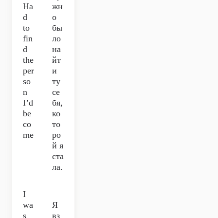
Ha
жн
d
о
to
бы
fin
ло
d
на
the
йт
per
и
so
ту
n
се
I’d
бя,
be
ко
co
то
me
ро
й я
ста
ла.
I
wa
Я
s
вз