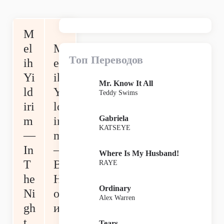
M
el
M
Топ Переводов
ih
el
Yi
ih
Mr. Know It All
ld
Yi
Teddy Swims
iri
ld
Gabriela
m
iri
KATSEYE
—
m
In
—
Where Is My Husband!
T
В
RAYE
he
Н
Ordinary
Ni
оч
Alex Warren
gh
и
t
Tears