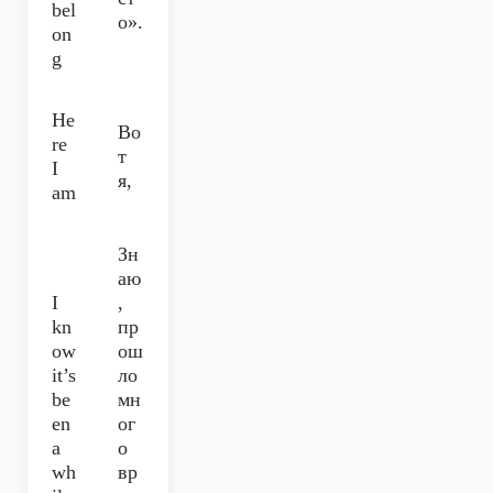
bel
о».
on
g
He
Во
re
т
I
я,
am
Зн
аю
I
,
kn
пр
ow
ош
it’s
ло
be
мн
en
ог
a
о
wh
вр