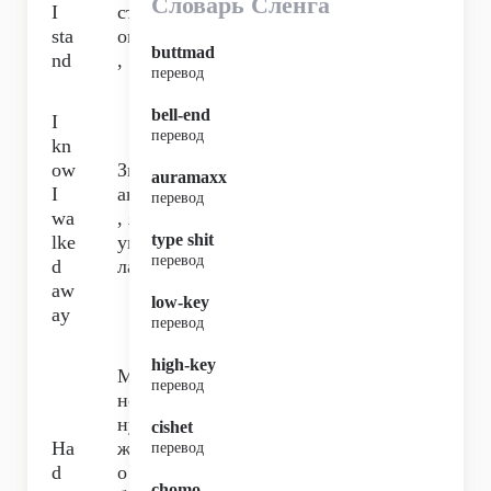
Словарь Сленга
I
ст
sta
ою
buttmad
nd
,
перевод
bell-end
I
перевод
kn
ow
Зн
auramaxx
I
аю
перевод
wa
, я
type shit
lke
уш
перевод
d
ла,
aw
low-key
ay
перевод
high-key
М
перевод
не
ну
cishet
Ha
жн
перевод
d
о
chomo