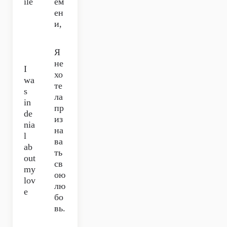
ile
ем
ен
и,
Я
не
I
хо
wa
те
s
ла
in
пр
de
из
nia
на
l
ва
ab
ть
out
св
my
ою
lov
лю
e
бо
вь.