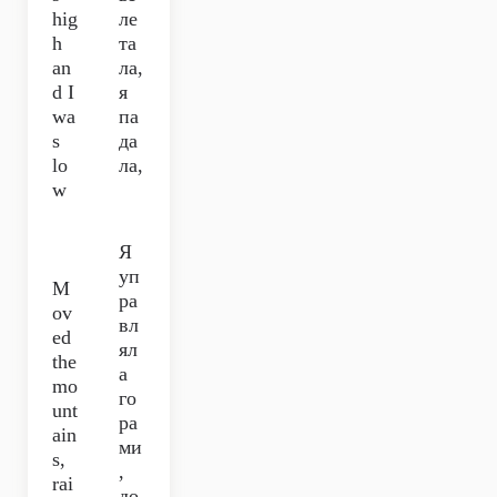
hig
ле
h
та
an
ла,
d I
я
wa
па
s
да
lo
ла,
w
Я
уп
M
ра
ov
вл
ed
ял
the
а
mo
го
unt
ра
ain
ми
s,
,
rai
до