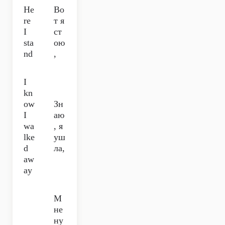
He
Во
re
т я
I
ст
sta
ою
nd
,
I
kn
ow
Зн
I
аю
wa
, я
lke
уш
d
ла,
aw
ay
М
не
ну