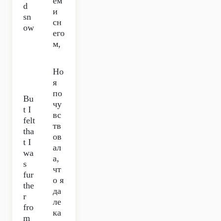
ём
d
и
sn
сн
ow
его
м,
Но
я
по
Bu
чу
t I
вс
felt
тв
tha
ов
t I
ал
wa
а,
s
чт
fur
о я
the
да
r
ле
fro
ка
m