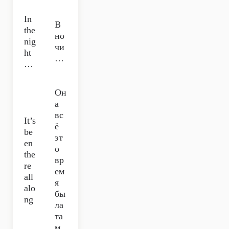
In
В
the
но
nig
чи
ht
…
…
Он
а
вс
It’s
ё
be
эт
en
о
the
вр
re
ем
all
я
alo
бы
ng
ла
та
м.