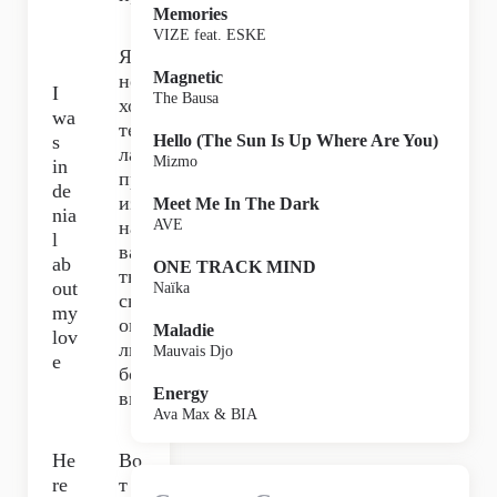
Memories
VIZE feat. ESKE
Я
Magnetic
не
I
The Bausa
хо
wa
те
s
Hello (The Sun Is Up Where Are You)
ла
Mizmo
in
пр
de
из
Meet Me In The Dark
nia
на
AVE
l
ва
ab
ONE TRACK MIND
ть
out
Naïka
св
my
ою
Maladie
lov
лю
Mauvais Djo
e
бо
Energy
вь.
Ava Max & BIA
He
Во
re
т я