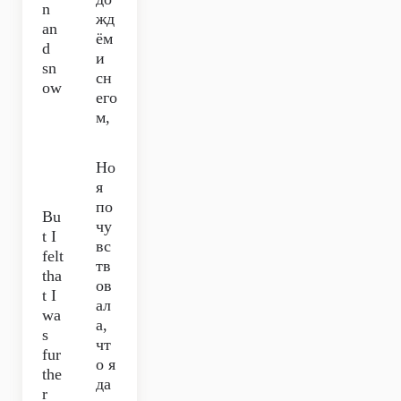
n
жд
an
ём
d
и
sn
сн
ow
его
м,
Но
я
по
Bu
чу
t I
вс
felt
тв
tha
ов
t I
ал
wa
а,
s
чт
fur
о я
the
да
r