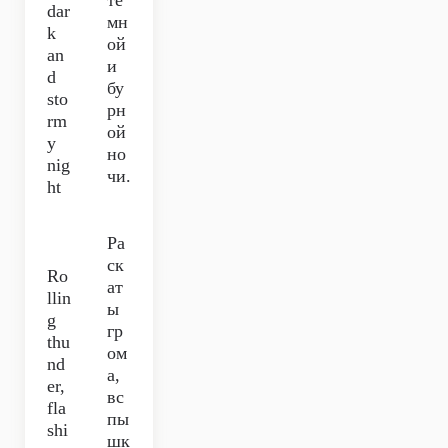
тё
dar
мн
k
ой
an
и
d
бу
sto
рн
rm
ой
y
но
nig
чи.
ht
Ра
ск
Ro
ат
llin
ы
g
гр
thu
ом
nd
а,
er,
вс
fla
пы
shi
шк