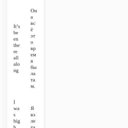
Он
а
вс
It’s
ё
be
эт
en
о
the
вр
re
ем
all
я
alo
бы
ng
ла
та
м.
I
wa
Я
s
вз
hig
ле
h
та