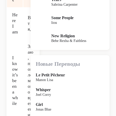
Sabrina Carpenter
He
Во
Some People
re
liou
т
I
я,
am
New Religion
Bebe Rexha & Faithless
Зн
аю
I
,
Новые Переводы
kn
пр
ow
ош
it’s
ло
Le Petit Pêcheur
be
мн
Manon Lisa
en
ог
Whisper
a
о
Joel Corry
wh
вр
ile
ем
Girl
ен
Jonas Blue
и,