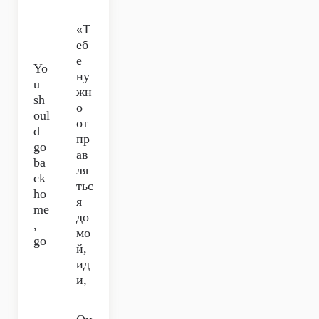
«Т
еб
е
Yo
ну
u
жн
sh
о
oul
от
d
пр
go
ав
ba
ля
ck
тьс
ho
я
me
до
,
мо
go
й,
ид
и,