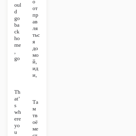
о
oul
от
d
пр
go
ав
ba
ля
ck
тьс
ho
я
me
до
,
мо
go
й,
ид
и,
Th
at’
Та
s
м
wh
тв
ere
оё
yo
ме
u
ст