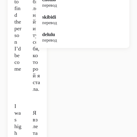
to
бы
перевод
fin
ло
d
на
skibidi
the
йт
перевод
per
и
delulu
so
ту
перевод
n
се
I’d
бя,
be
ко
co
то
me
ро
й я
ста
ла.
I
wa
Я
s
вз
hig
ле
h
та