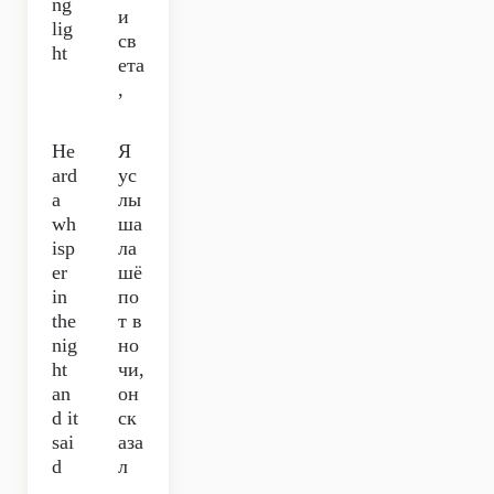
ng
и
lig
св
ht
ета
,
He
Я
ard
ус
a
лы
wh
ша
isp
ла
er
шё
in
по
the
т в
nig
но
ht
чи,
an
он
d it
ск
sai
аза
d
л
…
…