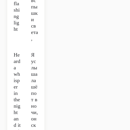
вс
fla
пы
shi
шк
ng
и
lig
св
ht
ета
,
He
Я
ard
ус
a
лы
wh
ша
isp
ла
er
шё
in
по
the
т в
nig
но
ht
чи,
an
он
d it
ск