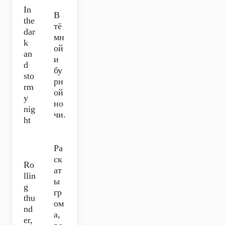
In
В
the
тё
dar
мн
k
ой
an
и
d
бу
sto
рн
rm
ой
y
но
nig
чи.
ht
Ра
ск
Ro
ат
llin
ы
g
гр
thu
ом
nd
а,
er,