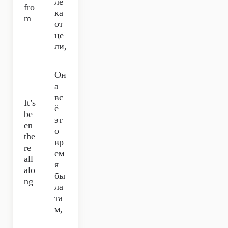
ле
fro
ка
m
от
це
ли,
Он
а
вс
It’s
ё
be
эт
en
о
the
вр
re
ем
all
я
alo
бы
ng
ла
та
м,