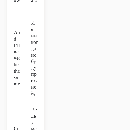
ow
аю
…
…
И
я
An
ни
d
ког
I’ll
да
ne
не
ver
бу
be
ду
the
пр
sa
еж
me
не
й,
Ве
дь
у
Cu
ме