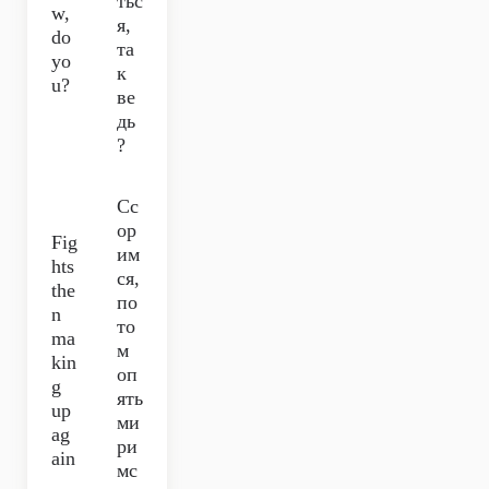
тьс
w,
я,
do
та
yo
к
u?
ве
дь
?
Сс
ор
Fig
им
hts
ся,
the
по
n
то
ma
м
kin
оп
g
ять
up
ми
ag
ри
ain
мс