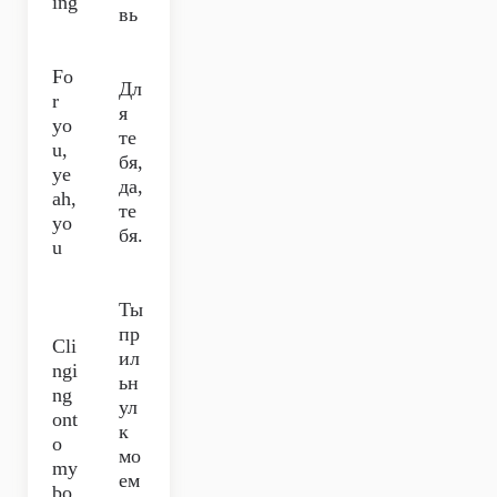
ing
вь
Fo
Дл
r
я
yo
те
u,
бя,
ye
да,
ah,
те
yo
бя.
u
Ты
пр
Cli
ил
ngi
ьн
ng
ул
ont
к
o
мо
my
ем
bo