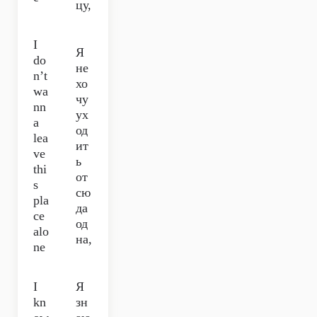
цу,
I
Я
do
не
n’t
хо
wa
чу
nn
ух
a
од
lea
ит
ve
ь
thi
от
s
сю
pla
да
ce
од
alo
на,
ne
I
Я
kn
зн