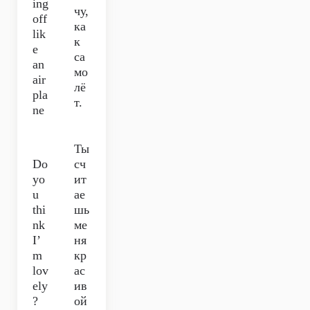
ing
чу,
off
ка
lik
к
e
са
an
мо
air
лё
pla
т.
ne
Ты
Do
сч
yo
ит
u
ае
thi
шь
nk
ме
I’
ня
m
кр
lov
ас
ely
ив
?
ой