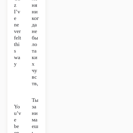
z
ня
I’v
ни
e
ког
ne
да
ver
не
felt
бы
thi
ло
s
та
wa
ки
y
х
чу
вс
тв,
Ты
Yo
за
u’v
ни
e
ма
be
еш
en
ь