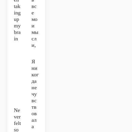
tak
вс
ing
е
up
мо
my
и
bra
мы
in
сл
и,
Я
ни
ког
да
не
чу
вс
тв
Ne
ов
ver
ал
felt
а
so