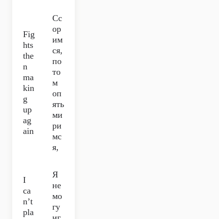
Сс
ор
Fig
им
hts
ся,
the
по
n
то
ma
м
kin
оп
g
ять
up
ми
ag
ри
ain
мс
я,
Я
I
не
ca
мо
n’t
гу
pla
иг