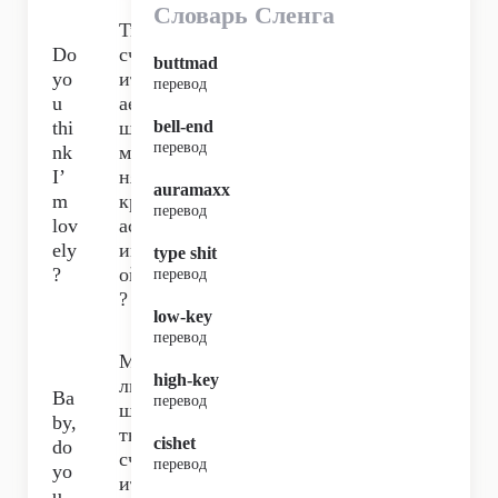
Словарь Сленга
Ты
Do
сч
buttmad
yo
ит
перевод
u
ае
thi
шь
bell-end
перевод
nk
ме
I’
ня
auramaxx
m
кр
перевод
lov
ас
ely
ив
type shit
?
ой
перевод
?
low-key
перевод
Ма
high-key
лы
Ba
перевод
ш,
by,
ты
cishet
do
сч
перевод
yo
ит
u