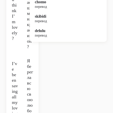
ае
chomo
thi
перевод
шь
nk
ме
I’
skibidi
ня
m
перевод
кр
lov
ас
delulu
ely
ив
перевод
?
ой
?
Я
I’v
бе
e
рег
be
ла
en
вс
sav
ю
ing
св
all
ою
my
лю
lov
бо