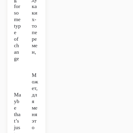
for
ка
so
ки
me
х-
typ
то
e
пе
of
ре
ch
ме
an
н,
ge
М
ож
ет,
Ma
дл
yb
я
e
ме
tha
ня
t’s
эт
jus
о