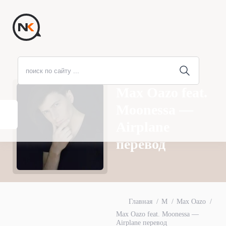
Max Oazo feat.
Moonessa —
Airplane
перевод
Главная
M
Max Oazo
Max Oazo feat. Moonessa —
Airplane перевод