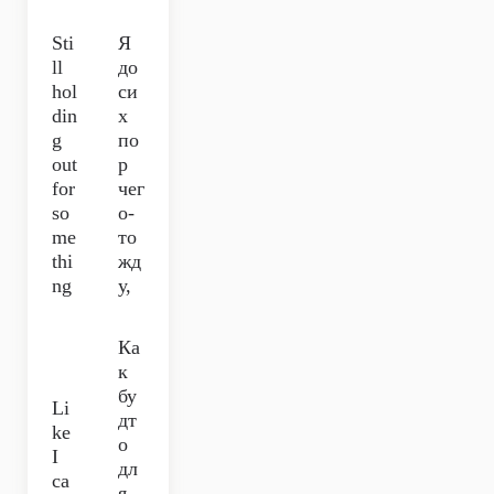
Sti
Я
ll
до
hol
си
din
х
g
по
out
р
for
чег
so
о-
me
то
thi
жд
ng
у,
Ка
к
бу
Li
дт
ke
о
I
дл
ca
я