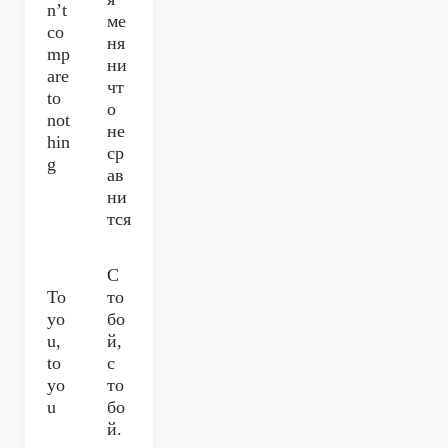
n’t
ме
co
ня
mp
ни
are
чт
to
о
not
не
hin
ср
g
ав
ни
тся
С
To
то
yo
бо
u,
й,
to
с
yo
то
u
бо
й.