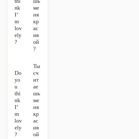
thi
шь
nk
ме
I’
ня
m
кр
lov
ас
ely
ив
?
ой
?
Ты
Do
сч
yo
ит
u
ае
thi
шь
nk
ме
I’
ня
m
кр
lov
ас
ely
ив
?
ой