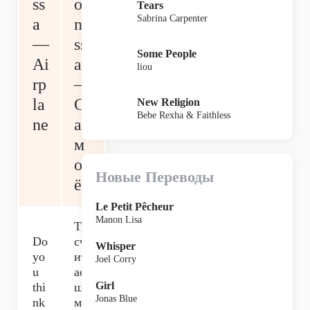
ss
oo
Tears
Sabrina Carpenter
a
ne
—
ss
Some People
Ai
a
liou
rp
—
la
С
New Religion
Bebe Rexha & Faithless
ne
а
м
ол
Новые Переводы
ёт
Le Petit Pêcheur
Manon Lisa
Ты
Do
сч
Whisper
yo
ит
Joel Corry
u
ае
Girl
thi
шь
Jonas Blue
nk
ме