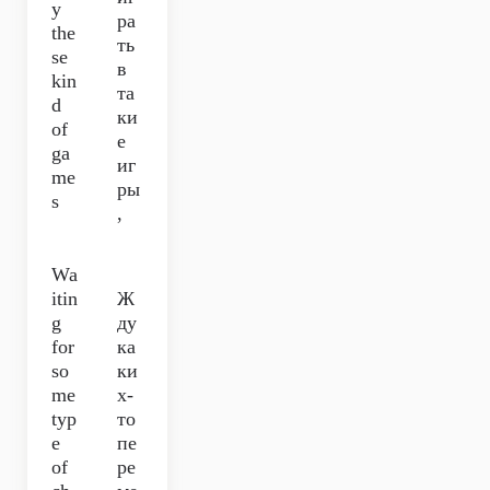
y
ра
the
ть
se
в
kin
та
d
ки
of
е
ga
иг
me
ры
s
,
Wa
itin
Ж
g
ду
for
ка
so
ки
me
х-
typ
то
e
пе
of
ре