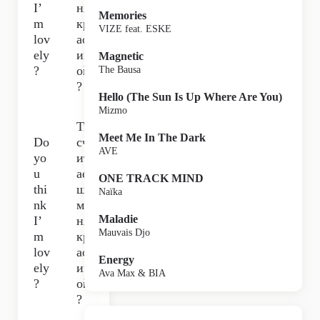
I’
ня
Memories
m
кр
VIZE feat. ESKE
lov
ас
ely
ив
Magnetic
?
ой
The Bausa
?
Hello (The Sun Is Up Where Are You)
Mizmo
Ты
Meet Me In The Dark
Do
сч
AVE
yo
ит
u
ае
ONE TRACK MIND
thi
шь
Naïka
nk
ме
Maladie
I’
ня
Mauvais Djo
m
кр
lov
ас
Energy
ely
ив
Ava Max & BIA
?
ой
?