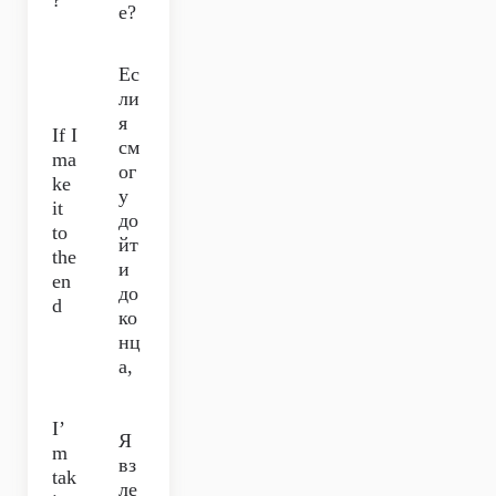
?
е?
Ес
ли
я
If I
см
ma
ог
ke
у
it
до
to
йт
the
и
en
до
d
ко
нц
а,
I’
Я
m
вз
tak
ле