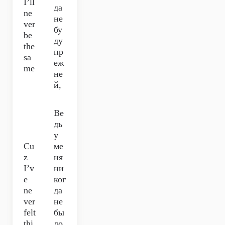
I’ll
да
ne
не
ver
бу
be
ду
the
пр
sa
еж
me
не
й,
Ве
дь
у
Cu
ме
z
ня
I’v
ни
e
ког
ne
да
ver
не
felt
бы
thi
ло