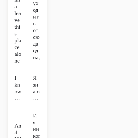
ух
a
од
lea
ит
ve
ь
thi
от
s
сю
pla
да
ce
од
alo
на,
ne
I
Я
kn
зн
ow
аю
…
…
И
я
An
ни
d
ког