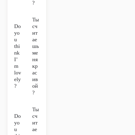
?
Ты
Do
сч
yo
ит
u
ае
thi
шь
nk
ме
I’
ня
m
кр
lov
ас
ely
ив
?
ой
?
Ты
Do
сч
yo
ит
u
ае