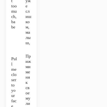
t
уж
too
е
mu
сл
ch,
иш
ba
ко
be
м,
ма
лы
ш,
Пр
Pul
иж
l
ми
me
ме
clo
ня
ser
к
to
св
yo
ое
ur
му
fac
ли
e