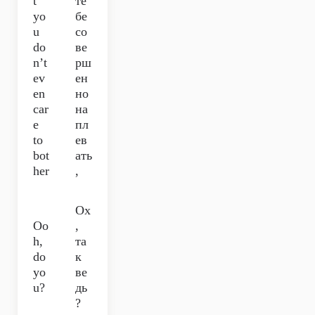
t
те
yo
бе
u
со
do
ве
n’t
рш
ev
ен
en
но
car
на
e
пл
to
ев
bot
ать
her
,
Ох
Oo
,
h,
та
do
к
yo
ве
u?
дь
?