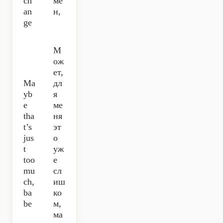
ch
ме
an
н,
ge
М
ож
ет,
Ma
дл
yb
я
e
ме
tha
ня
t’s
эт
jus
о
t
уж
too
е
mu
сл
ch,
иш
ba
ко
be
м,
ма