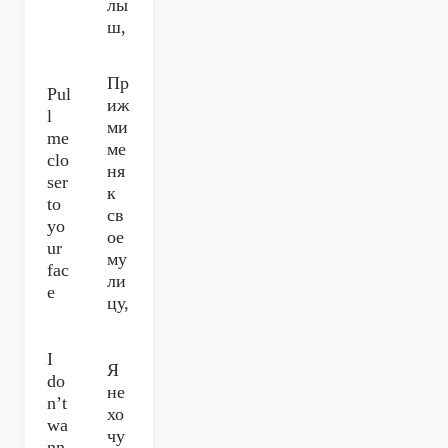
лы
ш,
Пр
Pul
иж
l
ми
me
ме
clo
ня
ser
к
to
св
yo
ое
ur
му
fac
ли
e
цу,
I
Я
do
не
n’t
хо
wa
чу
nn