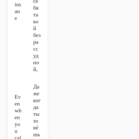
се
ins
бя
an
та
e
ко
й
без
ра
сс
уд
но
й,
Да
же
Ev
ког
en
да
wh
ты
en
зо
yo
вё
u
шь
cal