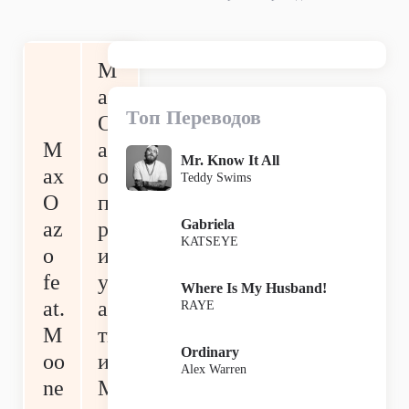
M
ax
Топ Переводов
O
M
az
Mr. Know It All
ax
o
Teddy Swims
O
п
Gabriela
az
р
KATSEYE
o
и
fe
уч
Where Is My Husband!
at.
ас
RAYE
M
ти
Ordinary
oo
и
Alex Warren
ne
M