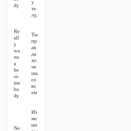
у
dy
те
лу,
Re
Ты
all
пр
y
ав
wa
да
nn
хо
a
че
be
шь
so
со
me
вс
bo
ем
dy
Из
ме
ни
Ne