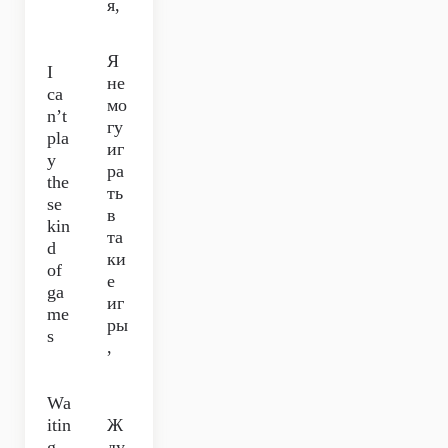
я,
Я
I
не
ca
мо
n’t
гу
pla
иг
y
ра
the
ть
se
в
kin
та
d
ки
of
е
ga
иг
me
ры
s
,
Wa
itin
Ж
g
ду