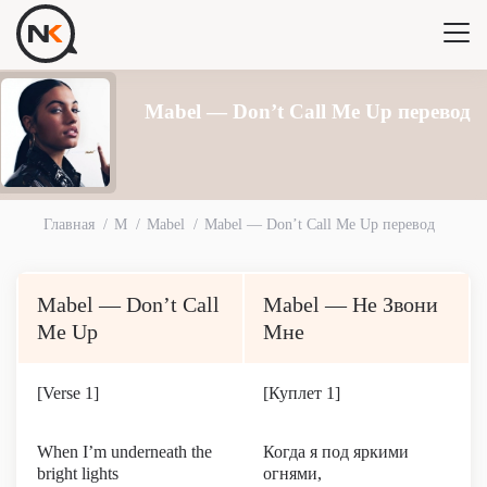
Mabel — Don’t Call Me Up перевод
Главная
M
Mabel
Mabel — Don’t Call Me Up перевод
Mabel — Don’t Call
Mabel — Не Звони
Me Up
Мне
[Verse 1]
[Куплет 1]
When I’m underneath the
Когда я под яркими
bright lights
огнями,