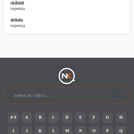
skibidi
перевод
delulu
перевод
0-9
A
B
C
D
E
F
G
H
I
J
K
L
M
N
O
P
Q