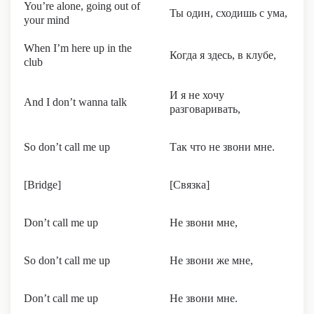
You’re alone, going out of
Ты один, сходишь с ума,
your mind
When I’m here up in the
Когда я здесь, в клубе,
club
И я не хочу
And I don’t wanna talk
разговаривать,
So don’t call me up
Так что не звони мне.
[Bridge]
[Связка]
Don’t call me up
Не звони мне,
So don’t call me up
Не звони же мне,
Don’t call me up
Не звони мне.