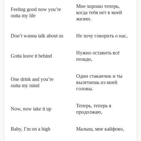
Мне хорошо теперь,
Feeling good now you’re
когда тебя нет в моей
outta my life
жизни.
Don’t wanna talk about us
Не хочу говорить о нас,
Нужно оставить всё
Gotta leave it behind
позади,
Один стаканчик и ты
One drink and you’re
вылетаешь из моей
outta my mind
головы.
Теперь, теперь я
Now, now take it up
продолжаю,
Baby, I’m on a high
Малыш, мне кайфово,