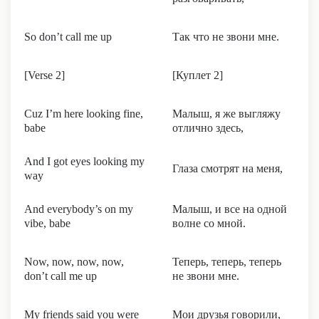
So don’t call me up
Так что не звони мне.
[Verse 2]
[Куплет 2]
Cuz I’m here looking fine,
Малыш, я же выгляжу
babe
отлично здесь,
And I got eyes looking my
Глаза смотрят на меня,
way
And everybody’s on my
Малыш, и все на одной
vibe, babe
волне со мной.
Now, now, now, now,
Теперь, теперь, теперь
don’t call me up
не звони мне.
My friends said you were
Мои друзья говорили,