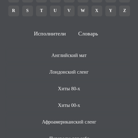
R
S
T
U
V
W
X
Y
Z
Исполнители
Словарь
Английский мат
Лондонский сленг
Хиты 80-х
Хиты 00-х
Афроамериканский сленг