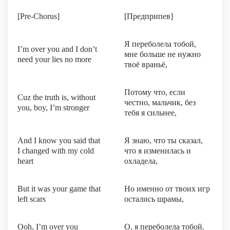
[Pre-Chorus]
[Предприпев]
Я переболела тобой,
I’m over you and I don’t
мне больше не нужно
need your lies no more
твоё враньё,
Потому что, если
Cuz the truth is, without
честно, мальчик, без
you, boy, I’m stronger
тебя я сильнее,
And I know you said that
Я знаю, что ты сказал,
I changed with my cold
что я изменилась и
heart
охладела,
But it was your game that
Но именно от твоих игр
left scars
остались шрамы,
Ooh, I’m over you
О, я переболела тобой.