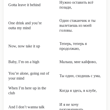
Нужно оставить всё
Gotta leave it behind
позади,
Один стаканчик и ты
One drink and you’re
вылетаешь из моей
outta my mind
головы.
Теперь, теперь я
Now, now take it up
продолжаю,
Baby, I’m on a high
Малыш, мне кайфово,
You’re alone, going out of
Ты один, сходишь с ума,
your mind
When I’m here up in the
Когда я здесь, в клубе,
club
И я не хочу
And I don’t wanna talk
разговаривать,