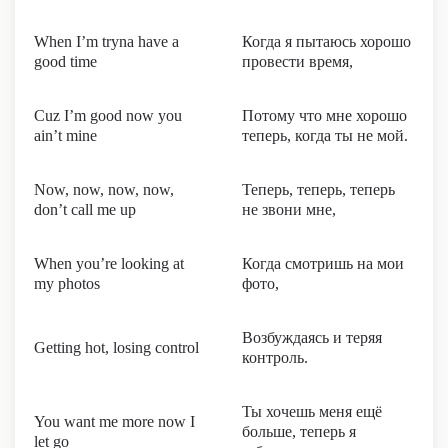
When I’m tryna have a
Когда я пытаюсь хорошо
good time
провести время,
Cuz I’m good now you
Потому что мне хорошо
ain’t mine
теперь, когда ты не мой.
Now, now, now, now,
Теперь, теперь, теперь
don’t call me up
не звони мне,
When you’re looking at
Когда смотришь на мои
my photos
фото,
Возбуждаясь и теряя
Getting hot, losing control
контроль.
Ты хочешь меня ещё
You want me more now I
больше, теперь я
let go