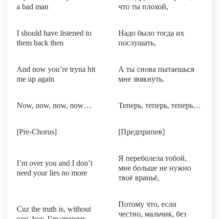
a bad man
что ты плохой,
I should have listened to
Надо было тогда их
them back then
послушать,
And now you’re tryna hit
А ты снова пытаешься
me up again
мне звякнуть.
Now, now, now, now…
Теперь, теперь, теперь…
[Pre-Chorus]
[Предприпев]
Я переболела тобой,
I’m over you and I don’t
мне больше не нужно
need your lies no more
твоё враньё,
Потому что, если
Cuz the truth is, without
честно, мальчик, без
you, boy, I’m stronger