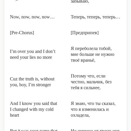
забываю,
Now, now, now, now…
Теперь, теперь, теперь…
[Pre-Chorus]
[Предприпев]
Я переболела тобой,
I’m over you and I don’t
мне больше не нужно
need your lies no more
твоё враньё,
Потому что, если
Cuz the truth is, without
честно, мальчик, без
you, boy, I’m stronger
тебя я сильнее,
And I know you said that
Я знаю, что ты сказал,
I changed with my cold
что я изменилась и
heart
охладела,
But it was your game that
Но именно от твоих игр