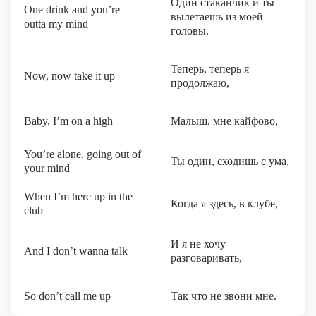
Один стаканчик и ты
One drink and you’re
вылетаешь из моей
outta my mind
головы.
Теперь, теперь я
Now, now take it up
продолжаю,
Baby, I’m on a high
Малыш, мне кайфово,
You’re alone, going out of
Ты один, сходишь с ума,
your mind
When I’m here up in the
Когда я здесь, в клубе,
club
И я не хочу
And I don’t wanna talk
разговаривать,
So don’t call me up
Так что не звони мне.