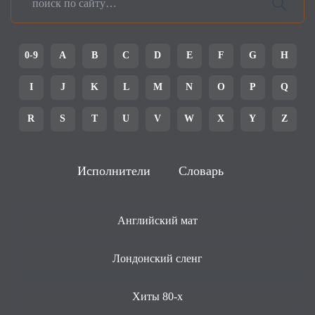
0-9
A
B
C
D
E
F
G
H
I
J
K
L
M
N
O
P
Q
R
S
T
U
V
W
X
Y
Z
Исполнители
Словарь
Английский мат
Лондонский сленг
Хиты 80-х