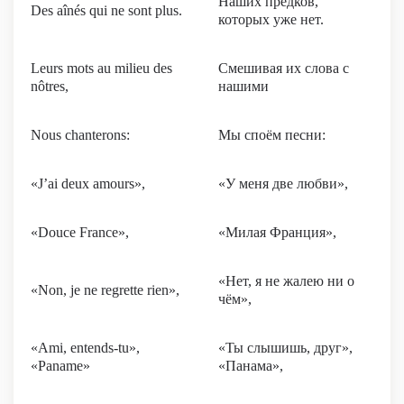
Наших предков,
Des aînés qui ne sont plus.
которых уже нет.
Leurs mots au milieu des
Смешивая их слова с
nôtres,
нашими
Nous chanterons:
Мы споём песни:
«J’ai deux amours»,
«У меня две любви»,
«Douce France»,
«Милая Франция»,
«Нет, я не жалею ни о
«Non, je ne regrette rien»,
чём»,
«Ami, entends-tu»,
«Ты слышишь, друг»,
«Paname»
«Панама»,