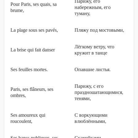
Парижу, его
Pour Paris, ses quais, sa
набережным, его
brume,
туману,
La plage sous ses pavés,
Пляжу под мостовыми,
Лёгкому ветру, что
La brise qui fait danser
кружит в танце
Ses feuilles mortes.
Опавшие листья.
Парижу, с его
Paris, ses flâneurs, ses
праздношатающимися,
ombres,
тенями,
Ses amoureux qui
С воркующими
roucoulent,
влюблёнными,
Ses bancs publiques, ses
Скамейками,