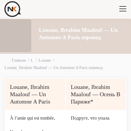
Louane, Ibrahim Maalouf — Un
Automne A Paris перевод
Главная
L
Louane
Louane, Ibrahim Maalouf — Un Automne A Paris перевод
Louane, Ibrahim
Louane, Ibrahim
Maalouf — Un
Maalouf — Осень В
Automne A Paris
Париже*
À l’amie qui est tombée,
Подруге, что упала