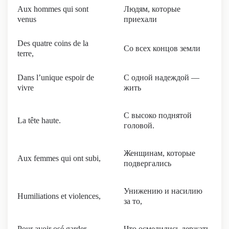
Aux hommes qui sont
Людям, которые
venus
приехали
Des quatre coins de la
Со всех концов земли
terre,
Dans l’unique espoir de
С одной надеждой —
vivre
жить
С высоко поднятой
La tête haute.
головой.
Женщинам, которые
Aux femmes qui ont subi,
подвергались
Унижению и насилию
Humiliations et violences,
за то,
Pour avoir osé garder
Что осмелились держать