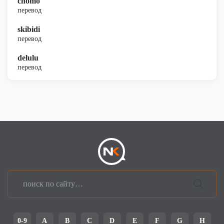
chomo
перевод
skibidi
перевод
delulu
перевод
0-9
A
B
C
D
E
F
G
H