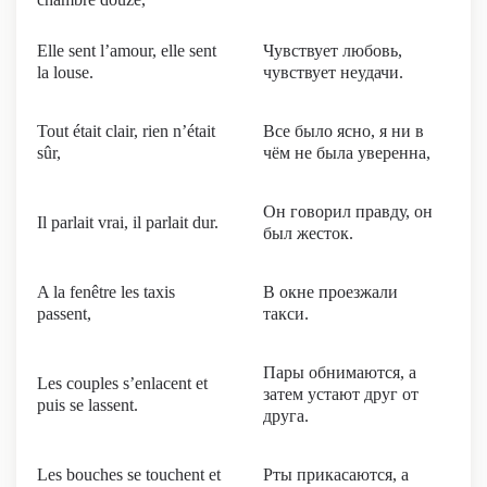
Elle sent l’amour, elle sent
Чувствует любовь,
la louse.
чувствует неудачи.
Tout était clair, rien n’était
Все было ясно, я ни в
sûr,
чём не была уверенна,
Он говорил правду, он
Il parlait vrai, il parlait dur.
был жесток.
A la fenêtre les taxis
В окне проезжали
passent,
такси.
Пары обнимаются, а
Les couples s’enlacent et
затем устают друг от
puis se lassent.
друга.
Les bouches se touchent et
Рты прикасаются, а