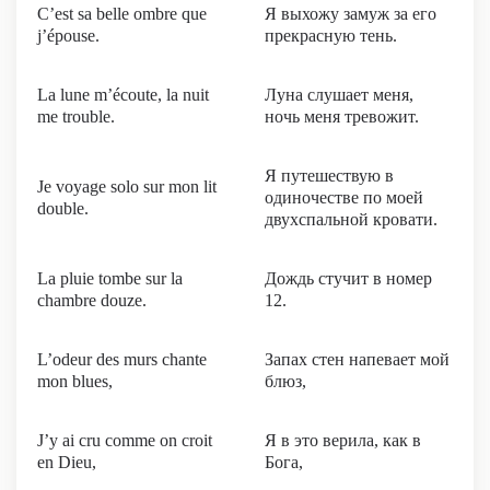
C’est sa belle ombre que
Я выхожу замуж за его
j’épouse.
прекрасную тень.
La lune m’écoute, la nuit
Луна слушает меня,
me trouble.
ночь меня тревожит.
Я путешествую в
Je voyage solo sur mon lit
одиночестве по моей
double.
двухспальной кровати.
La pluie tombe sur la
Дождь стучит в номер
chambre douze.
12.
L’odeur des murs chante
Запах стен напевает мой
mon blues,
блюз,
J’y ai cru comme on croit
Я в это верила, как в
en Dieu,
Бога,