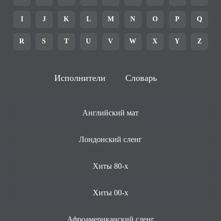
I
J
K
L
M
N
O
P
Q
R
S
T
U
V
W
X
Y
Z
Исполнители
Словарь
Английский мат
Лондонский сленг
Хиты 80-х
Хиты 00-х
Афроамериканский сленг