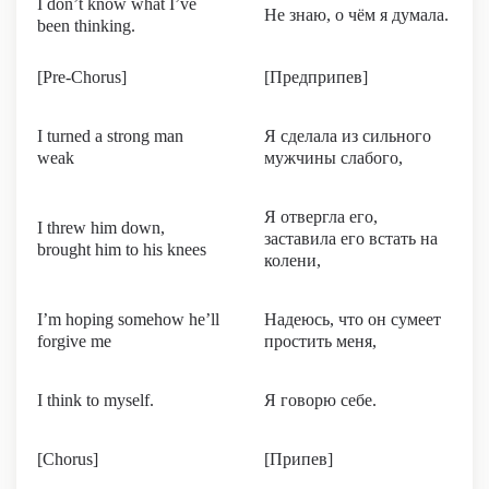
I don’t know what I’ve
Не знаю, о чём я думала.
been thinking.
[Pre-Chorus]
[Предприпев]
I turned a strong man
Я сделала из сильного
weak
мужчины слабого,
Я отвергла его,
I threw him down,
заставила его встать на
brought him to his knees
колени,
I’m hoping somehow he’ll
Надеюсь, что он сумеет
forgive me
простить меня,
I think to myself.
Я говорю себе.
[Chorus]
[Припев]