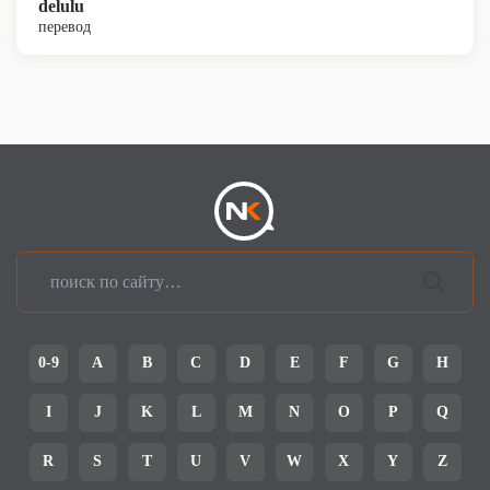
delulu
перевод
0-9
A
B
C
D
E
F
G
H
I
J
K
L
M
N
O
P
Q
R
S
T
U
V
W
X
Y
Z