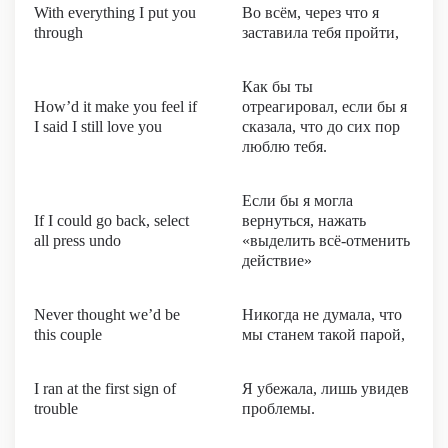
With everything I put you
Во всём, через что я
through
заставила тебя пройти,
Как бы ты
How’d it make you feel if
отреагировал, если бы я
I said I still love you
сказала, что до сих пор
люблю тебя.
Если бы я могла
If I could go back, select
вернуться, нажать
all press undo
«выделить всё-отменить
действие»
Never thought we’d be
Никогда не думала, что
this couple
мы станем такой парой,
I ran at the first sign of
Я убежала, лишь увидев
trouble
проблемы.