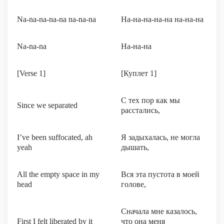
Na-na-na-na-na na-na-na
На-на-на-на-на на-на-на
Na-na-na
На-на-на
[Verse 1]
[Куплет 1]
С тех пор как мы
Since we separated
расстались,
I’ve been suffocated, ah
Я задыхалась, не могла
yeah
дышать,
All the empty space in my
Вся эта пустота в моей
head
голове,
Сначала мне казалось,
First I felt liberated by it
что она меня