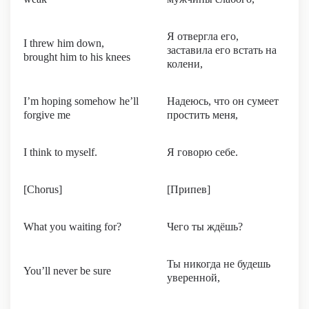
Я отвергла его,
I threw him down,
заставила его встать на
brought him to his knees
колени,
I’m hoping somehow he’ll
Надеюсь, что он сумеет
forgive me
простить меня,
I think to myself.
Я говорю себе.
[Chorus]
[Припев]
What you waiting for?
Чего ты ждёшь?
Ты никогда не будешь
You’ll never be sure
уверенной,