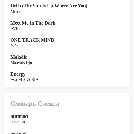
Hello (The Sun Is Up Where Are You)
Mizmo
Meet Me In The Dark
AVE
ONE TRACK MIND
Naïka
Maladie
Mauvais Djo
Energy
Ava Max & BIA
Словарь Сленга
buttmad
перевод
bell-end