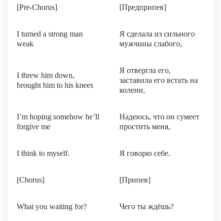
[Pre-Chorus]
[Предприпев]
I turned a strong man
Я сделала из сильного
weak
мужчины слабого,
Я отвергла его,
I threw him down,
заставила его встать на
brought him to his knees
колени,
I’m hoping somehow he’ll
Надеюсь, что он сумеет
forgive me
простить меня,
I think to myself.
Я говорю себе.
[Chorus]
[Припев]
What you waiting for?
Чего ты ждёшь?