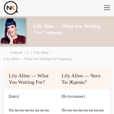
Lily Allen — What You Waiting
For? перевод
Главная
L
Lily Allen
Lily Allen — What You Waiting For? перевод
Lily Allen — What
Lily Allen — Чего
You Waiting For?
Ты Ждешь?
[Intro]
[Вступление]
Na-na-na-na-na na-na-na
На-на-на-на-на на-на-на