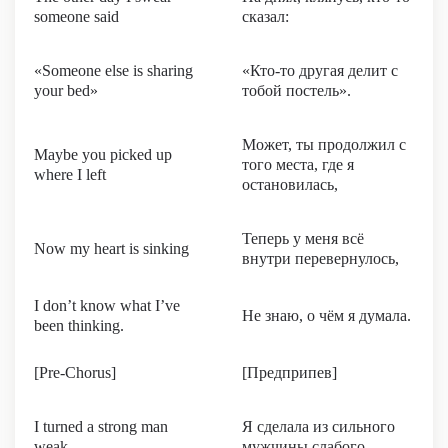
someone said
сказал:
«Someone else is sharing
«Кто-то другая делит с
your bed»
тобой постель».
Может, ты продолжил с
Maybe you picked up
того места, где я
where I left
остановилась,
Теперь у меня всё
Now my heart is sinking
внутри перевернулось,
I don’t know what I’ve
Не знаю, о чём я думала.
been thinking.
[Pre-Chorus]
[Предприпев]
I turned a strong man
Я сделала из сильного
weak
мужчины слабого,