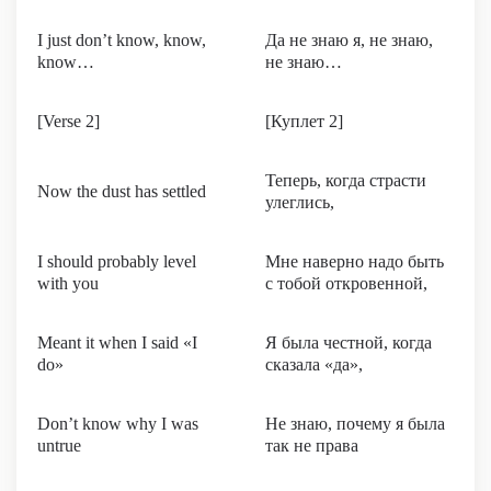
I just don’t know, know,
Да не знаю я, не знаю,
know…
не знаю…
[Verse 2]
[Куплет 2]
Теперь, когда страсти
Now the dust has settled
улеглись,
I should probably level
Мне наверно надо быть
with you
с тобой откровенной,
Meant it when I said «I
Я была честной, когда
do»
сказала «да»,
Don’t know why I was
Не знаю, почему я была
untrue
так не права