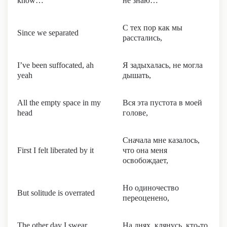
know…
не знаю…
С тех пор как мы
Since we separated
расстались,
I’ve been suffocated, ah
Я задыхалась, не могла
yeah
дышать,
All the empty space in my
Вся эта пустота в моей
head
голове,
Сначала мне казалось,
First I felt liberated by it
что она меня
освобождает,
Но одиночество
But solitude is overrated
переоценено,
The other day I swear
На днях, клянусь, кто-то