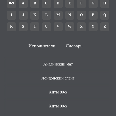
0-9
A
B
C
D
E
F
G
H
I
J
K
L
M
N
O
P
Q
R
S
T
U
V
W
X
Y
Z
Исполнители
Словарь
Английский мат
Лондонский сленг
Хиты 80-х
Хиты 00-х