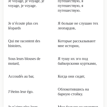
Je voyage, je voyage, je
путешествую, я
voyage, je voyage.
путешествую, я
путешествую.
Je n’écoute plus ces
Я больше не слушаю тех
léopards
леопардов,
Qui me racontent des
Которые рассказывают
histoires,
мне истории,
Sous leurs blouses de
Я тушу их эго под
motard,
байкерскими куртками,
Accoudés au bar,
Когда они сидят,
Облокотившись на
J’éteins leur égo.
барную стойку.
Je n’aime plus leurs
Мне больше не нравятся