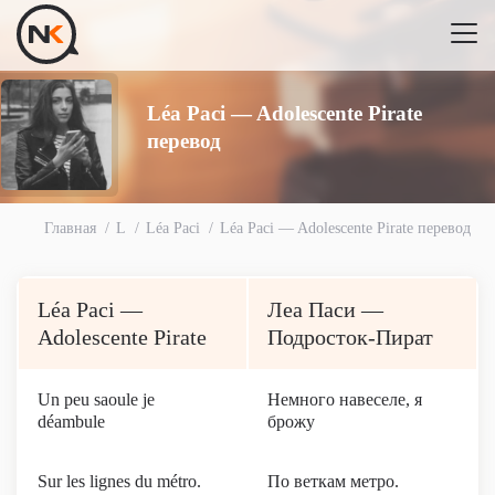
Léa Paci — Adolescente Pirate
перевод
Главная
L
Léa Paci
Léa Paci — Adolescente Pirate перевод
Léa Paci —
Леа Паси —
Adolescente Pirate
Подросток-Пират
Un peu saoule je
Немного навеселе, я
déambule
брожу
Sur les lignes du métro.
По веткам метро.