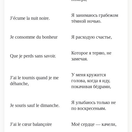
Я занимаюсь грабежом
J’écume la nuit noire.
тёмной ночью.
Je consomme du bonheur
Я расходую счастье,
Которое я теряю, не
Que je perds sans savoir.
замечая.
У меня кружится
J’ai le tournis quand je me
голова, когда я иду,
déhanche,
покачивая бёдрами,
Я улыбаюсь только не
Je souris sauf le dimanche.
по воскресеньям.
J’ai le cœur balançoire
Моё сердце — качели,