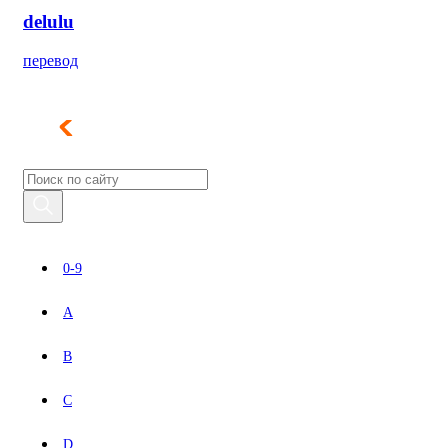
delulu
перевод
0-9
A
B
C
D