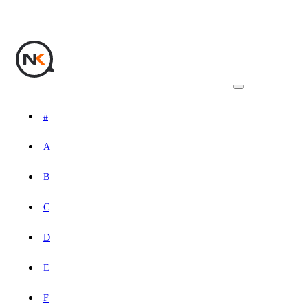
#
A
B
C
D
E
F