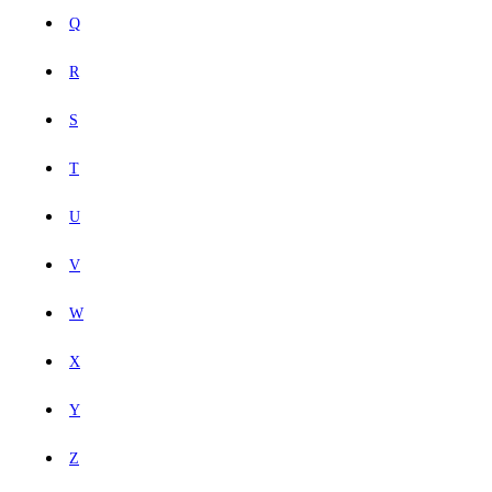
Q
R
S
T
U
V
W
X
Y
Z