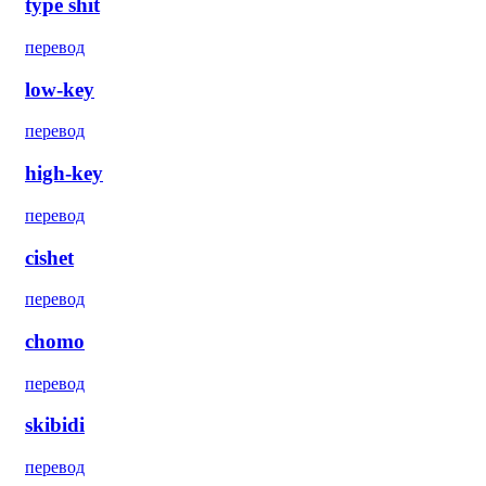
type shit
перевод
low-key
перевод
high-key
перевод
cishet
перевод
chomo
перевод
skibidi
перевод