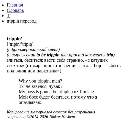
Главная
Словарь
T
trippin перевод
trippin’
[‘tripin/’tripiŋ]
(афроамериканский сленг)
(в выражении
to be trippin
или просто как глагол
trip
)
злиться, беситься; вести себя странно, «с катушек
съехать» (от жаргонного значения глагола
trip
— «быть
под влиянием наркотика»)
Why you trippin, man?
Ты чё завёлся, чувак?
My boss is gonna be trippin cuz I’m late.
Мой босс будет беситься, потому что я
опаздываю.
Копирование материалов словаря без разрешения
запрещено.©2014-2026 Nikkur Hashem