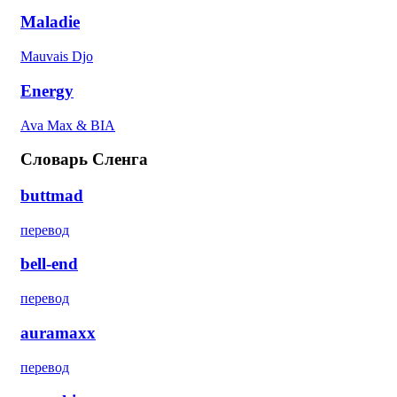
Maladie
Mauvais Djo
Energy
Ava Max & BIA
Словарь Сленга
buttmad
перевод
bell-end
перевод
auramaxx
перевод