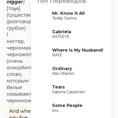
Топ Переводов
nigger
)
[ˈnɪɡə]
Mr. Know It All
(существительное)
Teddy Swims
(разговорное
грубое)
Gabriela
1.
KATSEYE
ниггер,
черномазый,
Where Is My Husband!
черножопый
RAYE
(очень
оскорбительное
Ordinary
Alex Warren
слово,
которым
Tears
белые
Sabrina Carpenter
называют
чернокожих)
Some People
liou
And when I
pay five