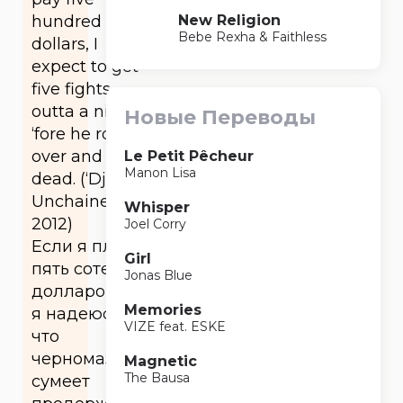
New Religion
hundred
Bebe Rexha & Faithless
dollars, I
expect to get
five fights
outta a nigga
Новые Переводы
‘fore he roll
over and play
Le Petit Pêcheur
Manon Lisa
dead. (‘Django
Unchained’
Whisper
2012)
Joel Corry
Если я плачу
Girl
пять сотен
Jonas Blue
долларов, то
Memories
я надеюсь,
VIZE feat. ESKE
что
черномазый
Magnetic
The Bausa
сумеет