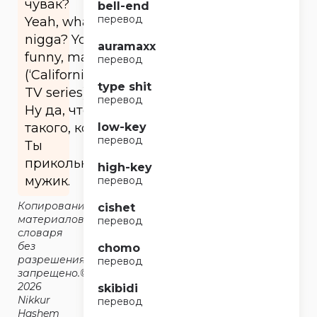
чувак?
bell-end
перевод
Yeah, what,
nigga? You
auramaxx
funny, man.
перевод
(‘Californication’
type shit
TV series)
перевод
Ну да, что
такого, кореш?
low-key
перевод
Ты
прикольный
high-key
мужик.
перевод
Копирование
cishet
материалов
перевод
словаря
без
chomo
разрешения
перевод
запрещено.©2014-
2026
skibidi
Nikkur
перевод
Hashem