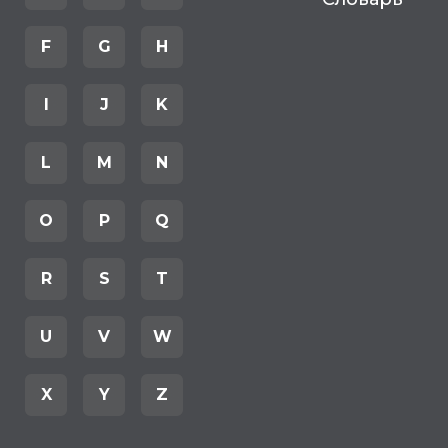
F
G
H
I
J
K
L
M
N
O
P
Q
R
S
T
U
V
W
X
Y
Z