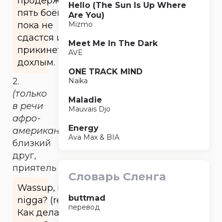
продержаться
Hello (The Sun Is Up Where
пять боёв,
Are You)
пока не
Mizmo
сдастся и не
Meet Me In The Dark
прикинется
AVE
дохлым.
ONE TRACK MIND
2.
Naïka
(только
Maladie
в речи
Mauvais Djo
афро-
Energy
американцев)
Ava Max & BIA
близкий
друг,
приятель
Словарь Сленга
Wassup, my
buttmad
nigga? (reddit)
перевод
Как дела,