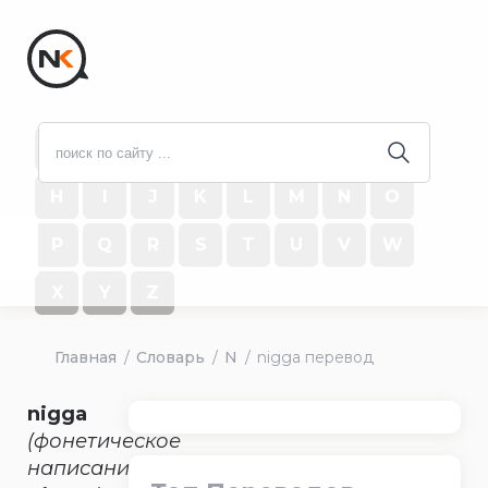
#
A
B
C
D
E
F
G
H
I
J
K
L
M
N
O
P
Q
R
S
T
U
V
W
X
Y
Z
Главная
Словарь
N
nigga перевод
nigga
(фонетическое
написание