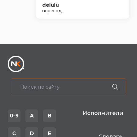
delulu
перевод
Исполнители
0-9
A
B
C
D
E
Словарь