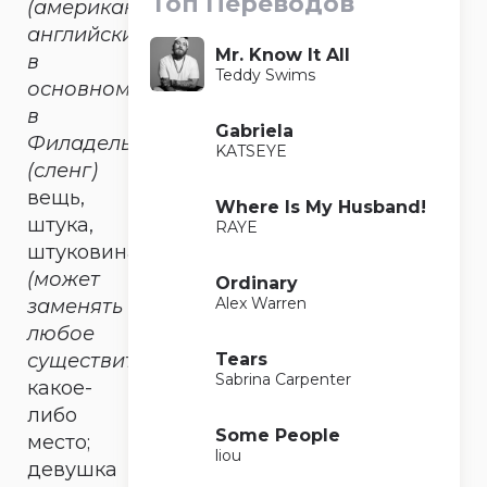
Топ Переводов
(американский
английский,
Mr. Know It All
в
Teddy Swims
основном
в
Gabriela
Филадельфии)
KATSEYE
(сленг)
вещь,
Where Is My Husband!
штука,
RAYE
штуковина
(может
Ordinary
Alex Warren
заменять
любое
Tears
существительное)
;
Sabrina Carpenter
какое-
либо
Some People
место;
liou
девушка