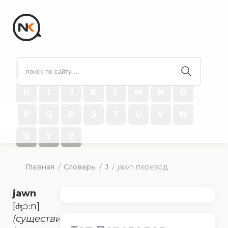
#
A
B
C
D
E
F
G
H
I
J
K
L
M
N
O
P
Q
R
S
T
U
V
W
X
Y
Z
Главная
Словарь
J
jawn перевод
jawn
[ʤɔːn]
(существительное)