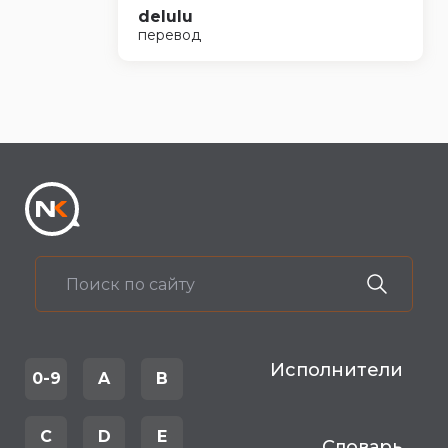
delulu
перевод
Исполнители
0-9
A
B
C
D
E
Словарь