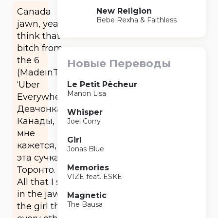
New Religion
Canada
Bebe Rexha & Faithless
jawn, yeah I
think that
bitch from
the 6
Новые Переводы
(MadeinTYO
‘Uber
Le Petit Pêcheur
Manon Lisa
Everywhere’).
Девчонка из
Whisper
Канады, ага,
Joel Corry
мне
Girl
кажется, что
Jonas Blue
эта сучка из
Memories
Торонто.
VIZE feat. ESKE
All that I see
in the jawn is
Magnetic
The Bausa
the girl that