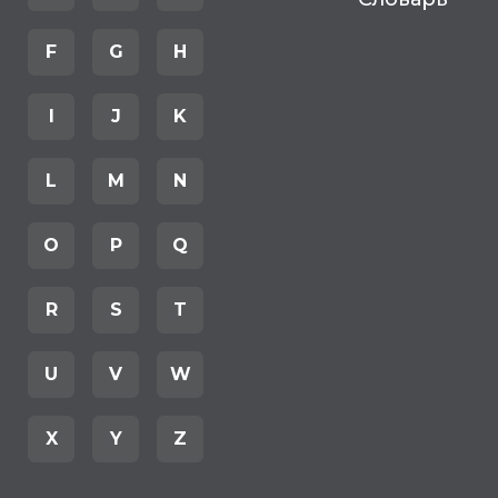
F
G
H
I
J
K
L
M
N
O
P
Q
R
S
T
U
V
W
X
Y
Z