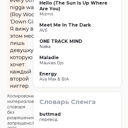
every other
Hello (The Sun Is Up Where
nigga wants
Are You)
(Roy Woods
Mizmo
‘Down Girl’).
Meet Me In The Dark
Я вижу в
AVE
этом месте
ONE TRACK MIND
лишь
Naïka
девушку,
которую
Maladie
Mauvais Djo
хочет
каждый
Energy
второй
Ava Max & BIA
ниггер.
Копирование
Словарь Сленга
материалов
словаря
без
buttmad
разрешения
перевод
запрещено.©2014-