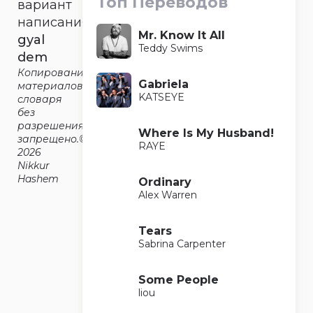
Топ Переводов
вариант
написания
Mr. Know It All
gyal
Teddy Swims
dem
Копирование
Gabriela
материалов
KATSEYE
словаря
без
разрешения
Where Is My Husband!
запрещено.©2014-
RAYE
2026
Nikkur
Hashem
Ordinary
Alex Warren
Tears
Sabrina Carpenter
Some People
liou