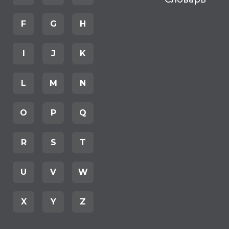
F
G
H
I
J
K
L
M
N
O
P
Q
R
S
T
U
V
W
X
Y
Z