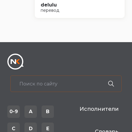
delulu
перевод
Исполнители
0-9
A
B
C
D
E
Словарь