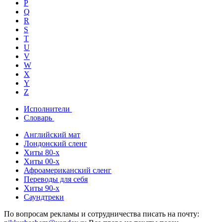
P
Q
R
S
T
U
V
W
X
Y
Z
Исполнители
Словарь
Английский мат
Лондонский сленг
Хиты 80-х
Хиты 00-х
Афроамериканский сленг
Переводы для себя
Хиты 90-х
Саундтреки
По вопросам рекламы и сотрудничества писать на почту: