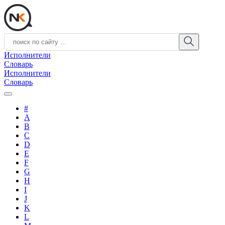
Исполнители
Словарь
Исполнители
Словарь
#
A
B
C
D
E
F
G
H
I
J
K
L