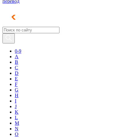
перевод
0-9
A
B
C
D
E
F
G
H
I
J
K
L
M
N
O