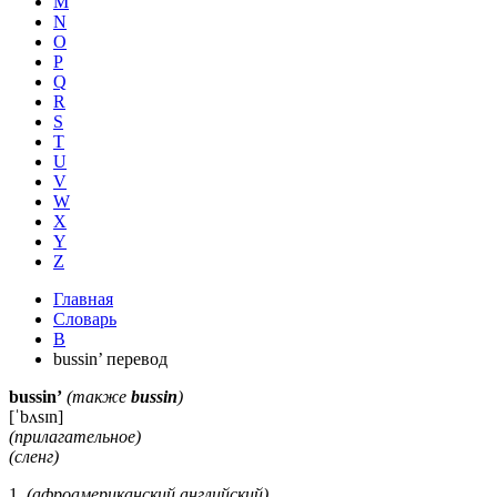
M
N
O
P
Q
R
S
T
U
V
W
X
Y
Z
Главная
Словарь
B
bussin’ перевод
bussin’
(также
bussin
)
[ˈbʌsɪn]
(прилагательное)
(сленг)
1.
(афроамериканский английский)