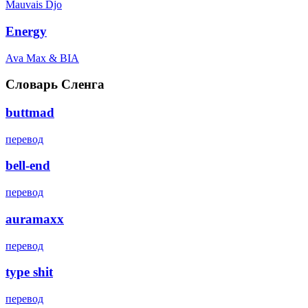
Mauvais Djo
Energy
Ava Max & BIA
Словарь Сленга
buttmad
перевод
bell-end
перевод
auramaxx
перевод
type shit
перевод