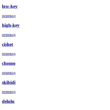
low-key
перевод
high-key
перевод
cishet
перевод
chomo
перевод
skibidi
перевод
delulu