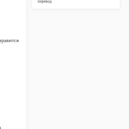
перевод
нравится
а