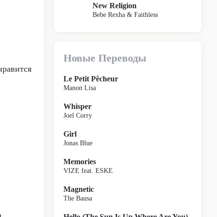
New Religion
Bebe Rexha & Faithless
Новые Переводы
нравится
Le Petit Pêcheur
Manon Lisa
Whisper
Joel Corry
Girl
Jonas Blue
Memories
VIZE feat. ESKE
Magnetic
The Bausa
а
Hello (The Sun Is Up Where Are You)