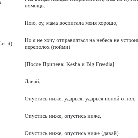
p
помощь,
Пою, оу, мама воспитала меня хорошо,
Но я не хочу отправляться на небеса не устрои
et it)
переполох (пойми)
[После Припева: Kesha и Big Freedia]
Давай,
Опустись ниже, ударься, ударься попой о пол,
Опустись ниже, опустись ниже,
Опустись ниже, опустись ниже (давай)