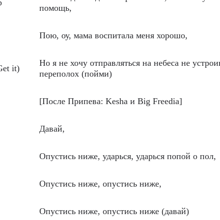
p
помощь,
Пою, оу, мама воспитала меня хорошо,
Но я не хочу отправляться на небеса не устрои
et it)
переполох (пойми)
[После Припева: Kesha и Big Freedia]
Давай,
Опустись ниже, ударься, ударься попой о пол,
Опустись ниже, опустись ниже,
Опустись ниже, опустись ниже (давай)