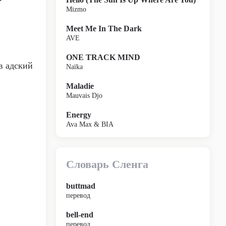
Mizmo
Meet Me In The Dark
AVE
ONE TRACK MIND
в адский
Naïka
Maladie
Mauvais Djo
Energy
Ava Max & BIA
Словарь Сленга
buttmad
перевод
bell-end
перевод