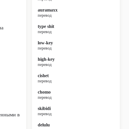
auramaxx
перевод
type shit
на
перевод
low-key
перевод
high-key
перевод
cishet
перевод
chomo
перевод
skibidi
енными в
перевод
delulu