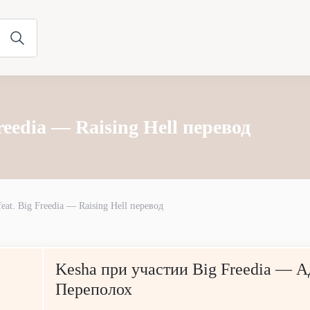
Freedia — Raising Hell перевод
feat. Big Freedia — Raising Hell перевод
Kesha при участии Big Freedia — 
Переполох