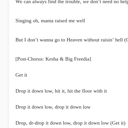
We can always find the trouble, we don’t need no hel
Singing oh, mama raised me well
But I don’t wanna go to Heaven without raisin’ hell (G
[Post-Chorus: Kesha & Big Freedia]
Get it
Drop it down low, hit it, hit the floor with it
Drop it down low, drop it down low
Drop, dr-drop it down low, drop it down low (Get it)