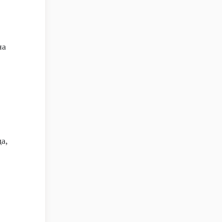
на
а,