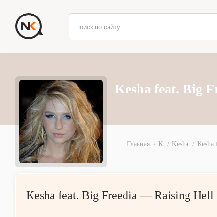
Kesha feat. Big 
Главная
K
Kesha
Kesha 
Kesha feat. Big Freedia — Raising Hell