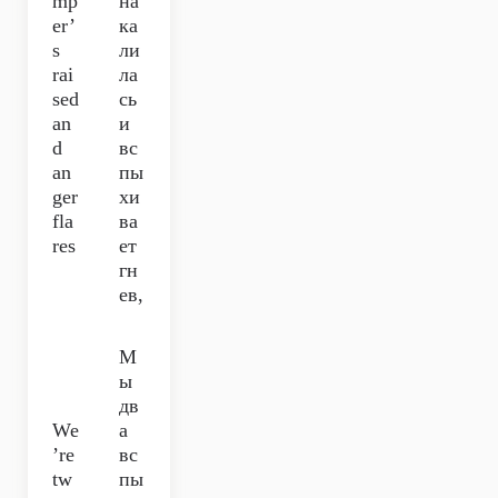
mp
на
er’
ка
s
ли
rai
ла
sed
сь
an
и
d
вс
an
пы
ger
хи
fla
ва
res
ет
гн
ев,
М
ы
дв
We
а
’re
вс
tw
пы