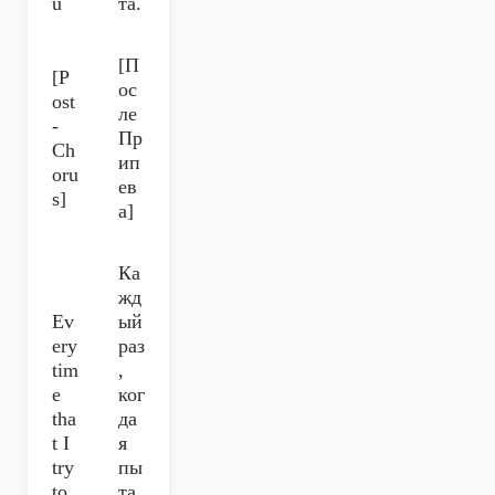
u
та.
[П
[P
ос
ost
ле
-
Пр
Ch
ип
oru
ев
s]
а]
Ка
жд
Ev
ый
ery
раз
tim
,
e
ког
tha
да
t I
я
try
пы
to
та