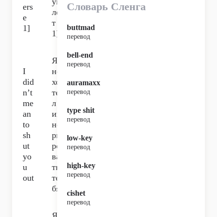
уп
Словарь Сленга
ers
ле
e
т
1]
buttmad
1]
перевод
bell-end
Я
перевод
I
не
did
хо
auramaxx
n’t
те
перевод
me
л
type shit
an
иг
перевод
to
но
sh
ри
low-key
ut
ро
перевод
yo
ва
high-key
u
ть
перевод
out
те
бя,
cishet
перевод
Я