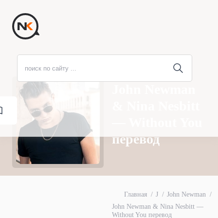
John Newman
& Nina Nesbitt
— Without You
перевод
Главная
J
John Newman
John Newman & Nina Nesbitt —
Without You перевод