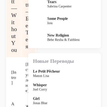
tt
Tears
tt
Sabrina Carpenter
—
—
W
Б
Some People
it
liou
ез
ho
Т
ut
New Religion
еб
Bebe Rexha & Faithless
Y
я
ou
Новые Переводы
[В
ст
Le Petit Pêcheur
[In
уп
Manon Lisa
tro
ле
]
ни
Whisper
Joel Corry
е]
Girl
Jonas Blue
A
Ж