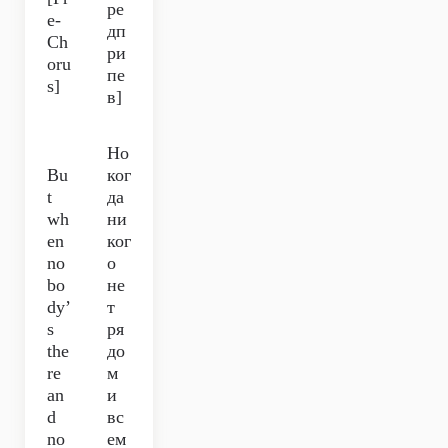
ре
e-
дп
Ch
ри
oru
пе
s]
в]
Но
Bu
ког
t
да
wh
ни
en
ког
no
о
bo
не
dy’
т
s
ря
the
до
re
м
an
и
d
вс
no
ем