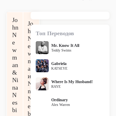
Jo
Jo
hn
hn
Топ Переводов
N
N
e
e
Mr. Know It All
w
Teddy Swims
w
m
m
Gabriela
an
an
KATSEYE
&
и
Ni
Where Is My Husband!
Ni
na
RAYE
na
N
N
Ordinary
es
Alex Warren
es
bi
bi