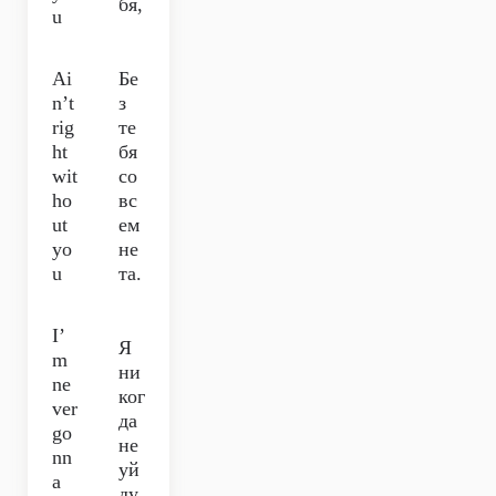
бя,
u
Ai
Бе
n’t
з
rig
те
ht
бя
wit
со
ho
вс
ut
ем
yo
не
u
та.
I’
Я
m
ни
ne
ког
ver
да
go
не
nn
уй
a
ду,