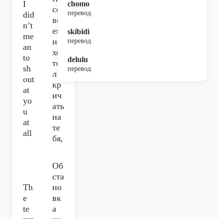
I
chomo
со
перевод
did
вс
n’t
ем
skibidi
me
не
перевод
an
хо
to
delulu
те
sh
перевод
л
out
кр
at
ич
yo
ать
u
на
at
те
all
бя,
Об
ста
Th
но
e
вк
te
а