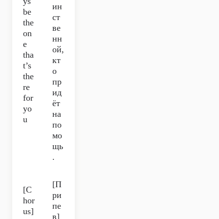
ys
ин
be
ст
the
ве
on
нн
e
ой,
tha
кт
t’s
о
the
пр
re
ид
for
ёт
yo
на
u
по
мо
щь
.
[П
[C
ри
hor
пе
us]
в]