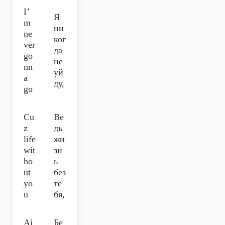
I’
Я
m
ни
ne
ког
ver
да
go
не
nn
уй
a
ду,
go
Cu
Ве
z
дь
life
жи
wit
зн
ho
ь
ut
без
yo
те
u
бя,
Ai
Бе