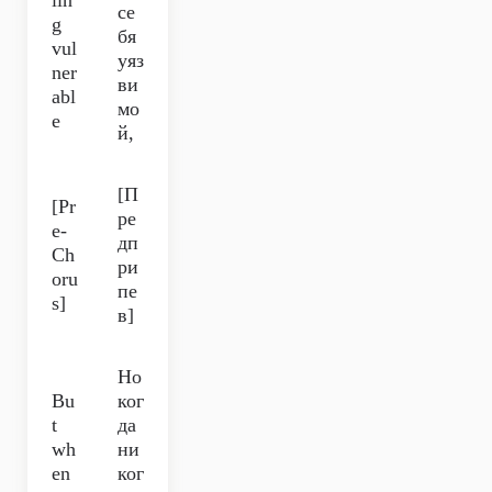
lin
се
g
бя
vul
уяз
ner
ви
abl
мо
e
й,
[П
[Pr
ре
e-
дп
Ch
ри
oru
пе
s]
в]
Но
Bu
ког
t
да
wh
ни
en
ког