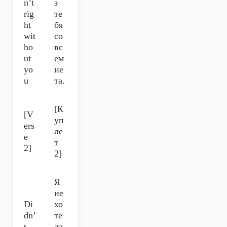
n’t
з
rig
те
ht
бя
wit
со
ho
вс
ut
ем
yo
не
u
та.
[К
[V
уп
ers
ле
e
т
2]
2]
Я
не
Di
хо
dn’
те
t
ла