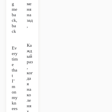
g
ме
me
ня
ba
на
ck,
зад
ba
,
ck
Ка
Ev
жд
ery
ый
tim
раз
e
,
tha
ког
t
да
I’
я
m
на
on
ко
my
ле
kn
ня
ees
х,