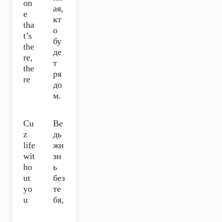
on
ая,
e
кт
tha
о
t’s
бу
the
де
re,
т
the
ря
re
до
м.
Cu
Ве
z
дь
life
жи
wit
зн
ho
ь
ut
без
yo
те
u
бя,