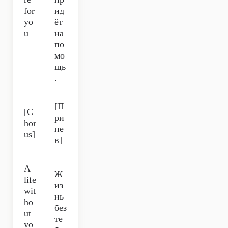
for
ид
yo
ёт
u
на
по
мо
щь
.
[П
[C
ри
hor
пе
us]
в]
A
Ж
life
из
wit
нь
ho
без
ut
те
yo