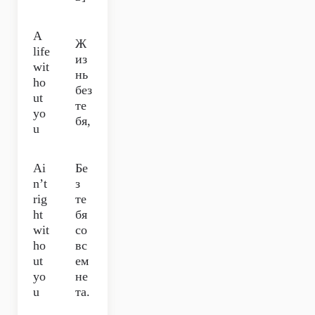
A
Ж
life
из
wit
нь
ho
без
ut
те
yo
бя,
u
Ai
Бе
n’t
з
rig
те
ht
бя
wit
со
ho
вс
ut
ем
yo
не
u
та.