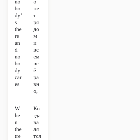
no
о
bo
не
dy’
т
s
ря
the
до
re
м
an
и
d
вс
no
ем
bo
вс
dy
ё
car
ра
es
вн
о,
W
Ко
he
гда
n
ва
the
ля
tre
тся