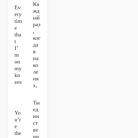
Ка
Ev
жд
ery
ый
tim
раз
e
,
tha
ког
t
да
I’
я
m
на
on
ко
my
ле
kn
ня
ees
х,
Ты
ед
Yo
ин
u’r
ст
e
ве
the
нн