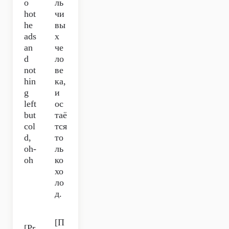
o
ль
hot
чи
he
вы
ads
х
an
че
d
ло
not
ве
hin
ка,
g
и
left
ос
but
таё
col
тся
d,
то
oh-
ль
oh
ко
хо
ло
д.
[П
[Pr