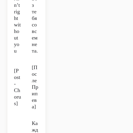
n’t
з
rig
те
ht
бя
wit
со
ho
вс
ut
ем
yo
не
u
та.
[П
[P
ос
ost
ле
-
Пр
Ch
ип
oru
ев
s]
а]
Ка
жд