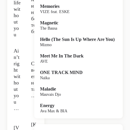
life
из
Memories
wit
нь
VIZE feat. ESKE
ho
без
ut
Magnetic
те
yo
The Bausa
бя
u
Hello (The Sun Is Up Where Are You)
Mizmo
Ai
Meet Me In The Dark
n’t
AVE
rig
Со
ht
вс
ONE TRACK MIND
wit
ем
Naïka
ho
не
ut
та
Maladie
Mauvais Djo
yo
…
u
Energy
…
Ava Max & BIA
[К
[V