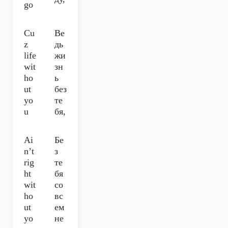
go
Cu
Ве
z
дь
life
жи
wit
зн
ho
ь
ut
без
yo
те
u
бя,
Ai
Бе
n’t
з
rig
те
ht
бя
wit
со
ho
вс
ut
ем
yo
не