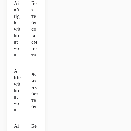
Ai
Бе
n’t
з
rig
те
ht
бя
wit
со
ho
вс
ut
ем
yo
не
u
та.
A
Ж
life
из
wit
нь
ho
без
ut
те
yo
бя,
u
Ai
Бе