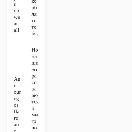
ко
u
рб
do
ля
wn
ть
at
те
all
бя,
Но
на
ши
эго
ра
An
сп
d
ал
our
яю
eg
тся
os
и
fla
мы
re
го
an
во
d