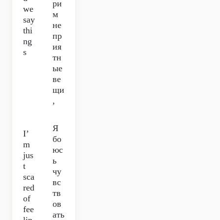
ри
we
м
say
не
thi
пр
ng
ия
s
тн
ые
ве
щи
,
Я
I’
бо
m
юс
jus
ь
t
чу
sca
вс
red
тв
of
ов
fee
ать