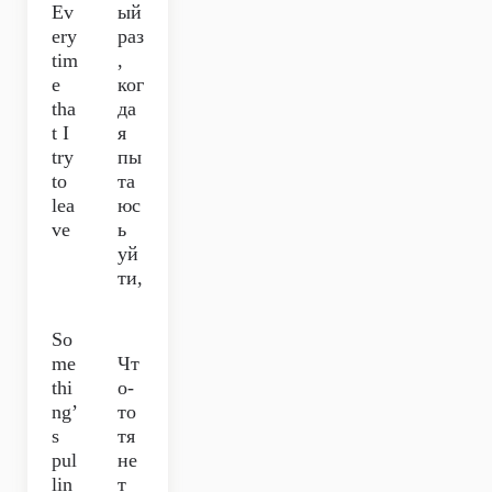
Ev
ый
ery
раз
tim
,
e
ког
tha
да
t I
я
try
пы
to
та
lea
юс
ve
ь
уй
ти,
So
me
Чт
thi
о-
ng’
то
s
тя
pul
не
lin
т