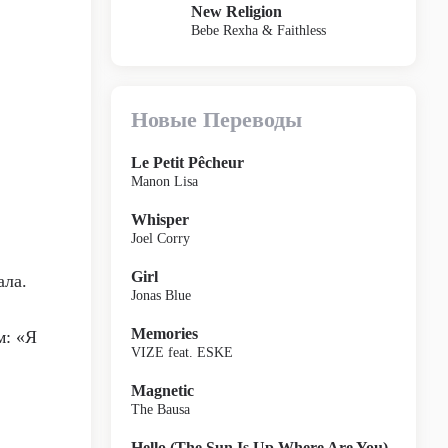
New Religion
Bebe Rexha & Faithless
Новые Переводы
Le Petit Pêcheur
Manon Lisa
Whisper
Joel Corry
Girl
ала.
Jonas Blue
Memories
м: «Я
VIZE feat. ESKE
Magnetic
The Bausa
Hello (The Sun Is Up Where Are You)