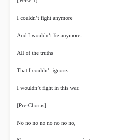
[Verse 1]
I couldn’t fight anymore
And I wouldn’t lie anymore.
All of the truths
That I couldn’t ignore.
I wouldn’t fight in this war.
[Pre-Chorus]
No no no no no no no no,