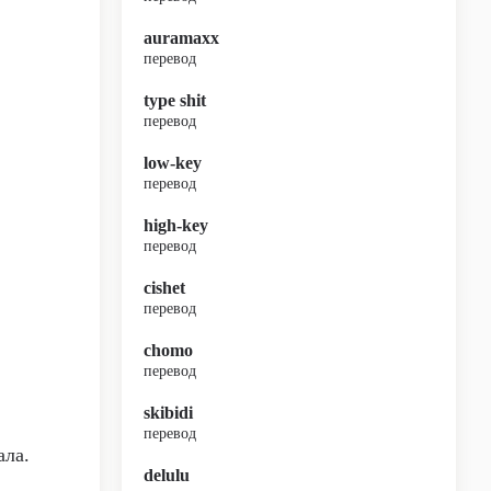
auramaxx
перевод
type shit
перевод
low-key
перевод
high-key
перевод
cishet
перевод
chomo
перевод
skibidi
перевод
ала.
delulu