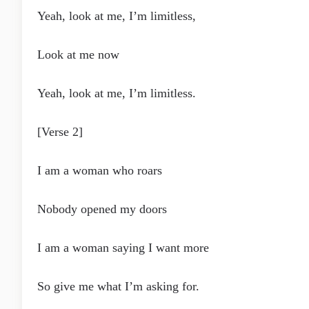
Yeah, look at me, I’m limitless,
Look at me now
Yeah, look at me, I’m limitless.
[Verse 2]
I am a woman who roars
Nobody opened my doors
I am a woman saying I want more
So give me what I’m asking for.