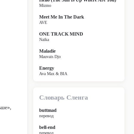
Mizmo
Meet Me In The Dark
AVE
ONE TRACK MIND
Naïka
Maladie
Mauvais Djo
Energy
Ava Max & BIA
Словарь Сленга
ьше»,
buttmad
перевод
bell-end
перевод