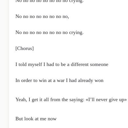
No no no no no no no no crying.
No no no no no no no no,
No no no no no no no no crying.
[Chorus]
I told myself I had to be a different someone
In order to win at a war I had already won
Yeah, I get it all from the saying: «I’ll never give up»
But look at me now