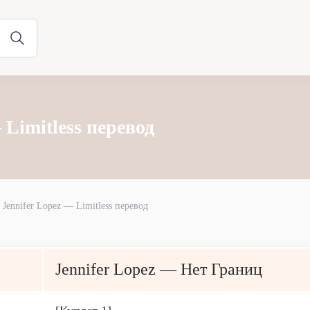
 Limitless перевод
Jennifer Lopez — Limitless перевод
Jennifer Lopez — Нет Границ