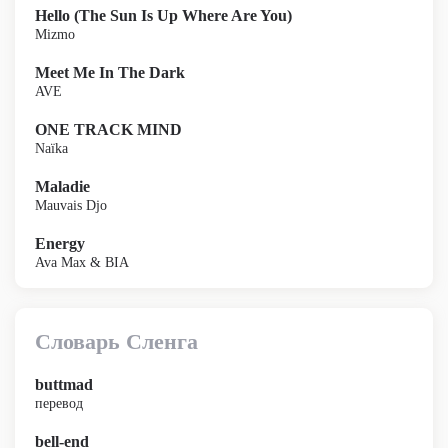
Hello (The Sun Is Up Where Are You)
Mizmo
Meet Me In The Dark
AVE
ONE TRACK MIND
Naïka
Maladie
Mauvais Djo
Energy
Ava Max & BIA
Словарь Сленга
buttmad
перевод
bell-end