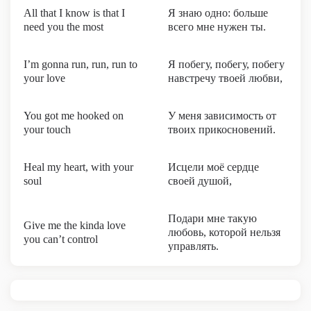
All that I know is that I
Я знаю одно: больше
need you the most
всего мне нужен ты.
I’m gonna run, run, run to
Я побегу, побегу, побегу
your lovе
навстречу твоей любви,
You got me hooked on
У меня зависимость от
your touch
твоих прикосновений.
Heal my heart, with your
Исцели моё сердце
soul
своей душой,
Подари мне такую
Give me the kinda love
любовь, которой нельзя
you can’t control
управлять.