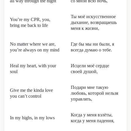
all way through the night
со мной всю ночь,
Ты моё искусственное
You’re my CPR, you,
дыхание, возвращаешь
bring me back to life
меня к жизни,
No matter where we are,
Где бы мы ни были, я
you’re always on my mind
всегда думаю о тебе.
Heal my heart, with your
Исцели моё сердце
soul
своей душой,
Подари мне такую
Give me the kinda love
любовь, которой нельзя
you can’t control
управлять,
Когда у меня взлёты,
In my highs, in my lows
когда у меня падения,