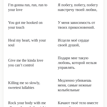
I’m gonna run, run, run to
Я побегу, побегу, побегу
your lovе
навстречу твоей любви,
You got me hooked on
У меня зависимость от
your touch
твоих прикосновений.
Heal my heart, with your
Исцели моё сердце
soul
своей душой,
Подари мне такую
Give me the kinda love
любовь, которой нельзя
you can’t control
управлять.
Медленно убиваешь
Killing me so slowly,
меня, самые нежные
sweetest lullabies
колыбельные
Rock your body with me
Качают твоё тело вместе