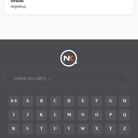
delulu
перевод
0-9
A
B
C
D
E
F
G
H
I
J
K
L
M
N
O
P
Q
R
S
T
U
V
W
X
Y
Z