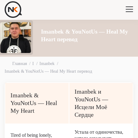
Imanbek & YouNotUs — Heal My
Heart перевод
Главная
I
Imanbek
Imanbek & YouNotUs — Heal My Heart перевод
Imanbek и
Imanbek &
YouNotUs —
YouNotUs — Heal
Исцели Моё
My Heart
Сердце
Устала от одиночества,
Tired of being lonely,