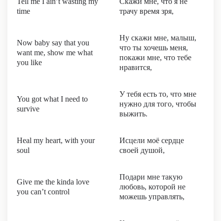
Tell me I ain’t wasting my
Скажи мне, что я не
time
трачу время зря,
Ну скажи мне, малыш,
Now baby say that you
что ты хочешь меня,
want me, show me what
покажи мне, что тебе
you like
нравится,
У тебя есть то, что мне
You got what I need to
нужно для того, чтобы
survive
выжить.
Heal my heart, with your
Исцели моё сердце
soul
своей душой,
Подари мне такую
Give me the kinda love
любовь, которой не
you can’t control
можешь управлять,