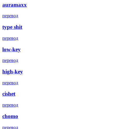
auramaxx
перевод
type shit
перевод
low-key
перевод
high-key
перевод
cishet
перевод
chomo
перевод