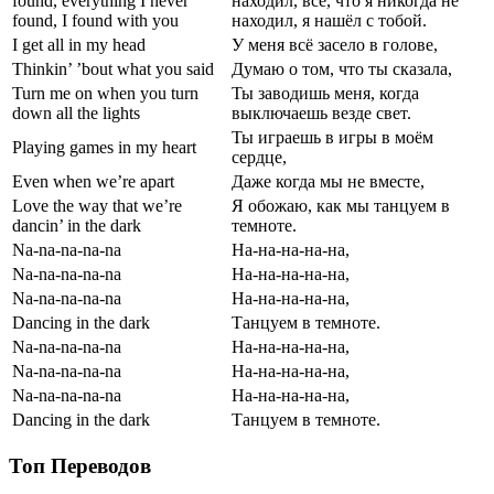
found, everything I never
находил, всё, что я никогда не
found, I found with you
находил, я нашёл с тобой.
I get all in my head
У меня всё засело в голове,
Thinkin’ ’bout what you said
Думаю о том, что ты сказала,
Turn me on when you turn
Ты заводишь меня, когда
down all the lights
выключаешь везде свет.
Ты играешь в игры в моём
Playing games in my heart
сердце,
Even when we’re apart
Даже когда мы не вместе,
Love the way that we’re
Я обожаю, как мы танцуем в
dancin’ in the dark
темноте.
Na-na-na-na-na
На-на-на-на-на,
Na-na-na-na-na
На-на-на-на-на,
Na-na-na-na-na
На-на-на-на-на,
Dancing in the dark
Танцуем в темноте.
Na-na-na-na-na
На-на-на-на-на,
Na-na-na-na-na
На-на-на-на-на,
Na-na-na-na-na
На-на-на-на-на,
Dancing in the dark
Танцуем в темноте.
Топ Переводов