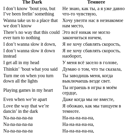
The Dark
Темноте
I don’t know ’bout you, but
Не знаю, как ты, а я уже давно
I’ve been feelin’ something
что-то чувствую,
Wanna take us to a place that
Хочу увезти нас в незнакомое
we don’t know
нам место,
There’s no way that this could
Это всё никак не могло
ever turn to nothing
закончиться ничем,
I don’t wanna slow it down,
Я не хочу сбавлять скорость,
I don’t wanna slow it down
Я не хочу сбавлять скорость,
instead
наоборот,
I get all in my head
У меня всё засело в голове,
Thinkin’ ’bout what you said
Думаю о том, что ты сказала,
Turn me on when you turn
Ты заводишь меня, когда
down all the lights
выключаешь везде свет.
Ты играешь в игры в моём
Playing games in my heart
сердце,
Even when we’re apart
Даже когда мы не вместе,
Love the way that we’re
Я обожаю, как мы танцуем в
dancin’ in the dark
темноте.
Na-na-na-na-na
На-на-на-на-на,
Na-na-na-na-na
На-на-на-на-на,
Na-na-na-na-na
На-на-на-на-на,