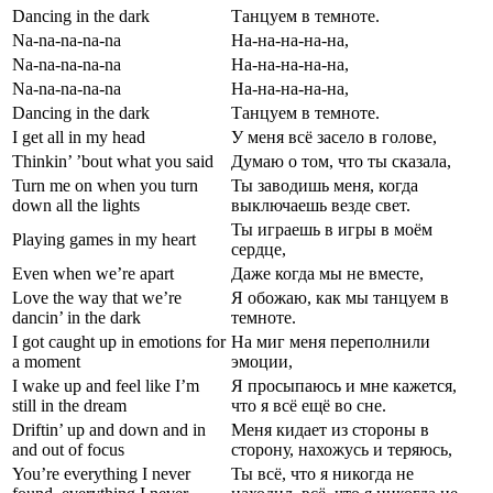
Dancing in the dark
Танцуем в темноте.
Na-na-na-na-na
На-на-на-на-на,
Na-na-na-na-na
На-на-на-на-на,
Na-na-na-na-na
На-на-на-на-на,
Dancing in the dark
Танцуем в темноте.
I get all in my head
У меня всё засело в голове,
Thinkin’ ’bout what you said
Думаю о том, что ты сказала,
Turn me on when you turn
Ты заводишь меня, когда
down all the lights
выключаешь везде свет.
Ты играешь в игры в моём
Playing games in my heart
сердце,
Even when we’re apart
Даже когда мы не вместе,
Love the way that we’re
Я обожаю, как мы танцуем в
dancin’ in the dark
темноте.
I got caught up in emotions for
На миг меня переполнили
a moment
эмоции,
I wakе up and feel like I’m
Я просыпаюсь и мне кажется,
still in the dream
что я всё ещё во сне.
Driftin’ up and down and in
Меня кидает из стороны в
and out of focus
сторону, нахожусь и теряюсь,
You’re everything I never
Ты всё, что я никогда не