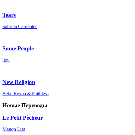
Tears
Sabrina Carpenter
Some People
liou
New Religion
Bebe Rexha & Faithless
Новые Переводы
Le Petit Pêcheur
Manon Lisa