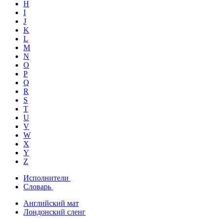
H
I
J
K
L
M
N
O
P
Q
R
S
T
U
V
W
X
Y
Z
Исполнители
Словарь
Английский мат
Лондонский сленг