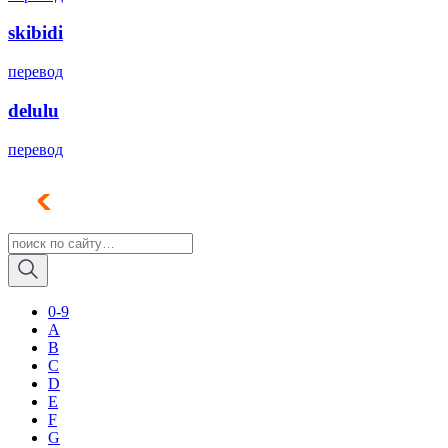
skibidi
перевод
delulu
перевод
0-9
A
B
C
D
E
F
G