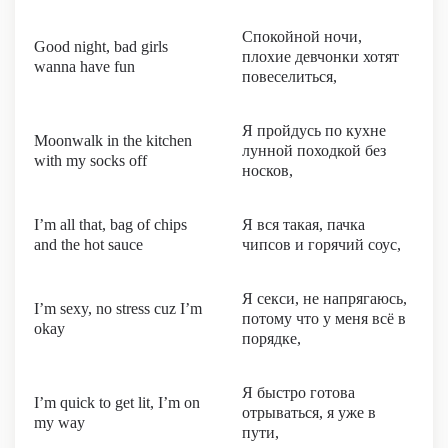
Спокойной ночи,
Good night, bad girls
плохие девчонки хотят
wanna have fun
повеселиться,
Я пройдусь по кухне
Moonwalk in the kitchen
лунной походкой без
with my socks off
носков,
I’m all that, bag of chips
Я вся такая, пачка
and the hot sauce
чипсов и горячий соус,
Я секси, не напрягаюсь,
I’m sexy, no stress cuz I’m
потому что у меня всё в
okay
порядке,
Я быстро готова
I’m quick to get lit, I’m on
отрываться, я уже в
my way
пути,