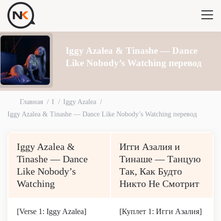
Iggy Azalea & Tinashe — Dance
Like Nobody’s Watching перевод
Главная
I
Iggy Azalea
Iggy Azalea & Tinashe — Dance Like Nobody’s Watching перевод
Iggy Azalea &
Игги Азалия и
Tinashe — Dance
Тинаше — Танцую
Like Nobody’s
Так, Как Будто
Watching
Никто Не Смотрит
[Verse 1: Iggy Azalea]
[Куплет 1: Игги Азалия]