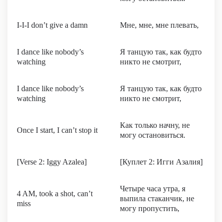
I-I-I don’t give a damn
Мне, мне, мне плевать,
I dance like nobody’s
Я танцую так, как будто
watching
никто не смотрит,
I dance like nobody’s
Я танцую так, как будто
watching
никто не смотрит,
Как только начну, не
Once I start, I can’t stop it
могу остановиться.
[Verse 2: Iggy Azalea]
[Куплет 2: Игги Азалия]
Четыре часа утра, я
4 AM, took a shot, can’t
выпила стаканчик, не
miss
могу пропустить,