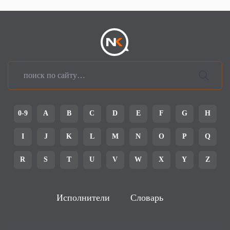
0-9
A
B
C
D
E
F
G
H
I
J
K
L
M
N
O
P
Q
R
S
T
U
V
W
X
Y
Z
Исполнители
Словарь