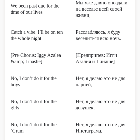
Мы уже давно опоздали
We been past due for the
на веселье всей своей
time of our lives
жизни,
Catch a vibe, I’ll be on ten
Расслабляюсь, я буду
the whole night
веселиться всю ночь.
[Pre-Chorus: Iggy Azalea
[Предприпев: Игги
&amp; Tinashe]
Азалия и Тинаше]
No, I don’t do it for the
Нет, я делаю это не для
boys
парней,
No, I don’t do it for the
Нет, я делаю это не для
girls
девушек,
No, I don’t do it for the
Нет, я делаю это не для
‘Gram
Инстаграма,