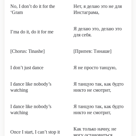
No, I don’t do it for the
Нет, я делаю это не для
‘Gram
Инстаграма,
Я делаю это, делаю это
I’ma do it, do it for me
для себя.
[Chorus: Tinashe]
[Припев: Тинаше]
I don’t just dance
Я не просто танцую,
I dance like nobody’s
Я танцую так, как будто
watching
никто не смотрит,
I dance like nobody’s
Я танцую так, как будто
watching
никто не смотрит,
Как только начну, не
Once I start, I can’t stop it
могу остановиться.