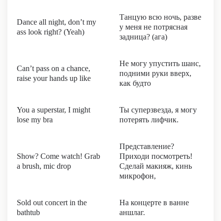
Танцую всю ночь, разве
Dance all night, don’t my
у меня не потрясная
ass look right? (Yeah)
задница? (ага)
Не могу упустить шанс,
Can’t pass on a chance,
подними руки вверх,
raise your hands up like
как будто
You a superstar, I might
Ты суперзвезда, я могу
lose my bra
потерять лифчик.
Представление?
Show? Come watch! Grab
Приходи посмотреть!
a brush, mic drop
Сделай макияж, кинь
микрофон,
Sold out concert in the
На концерте в ванне
bathtub
аншлаг.