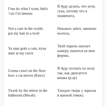
Я буду делать, что хочу,
I’ma do what I want, bitch
сука, потому что я
‘cuz I’m famous
знаменита,
Not a care in the world,
Никаких забот, завиваю
put my hair in a twirl
волосы,
Твой парень хватает
Ya man grab a cam, tryna
камеру, пялится на мои
stare at my curve
формы,
Я буду ползать по полу
Gonna crawl on the floor
так, как двигается
how a cat moves (Rawr)
кошка (р-ау)
Twerk by the mirror in the
Танцую тверк у зеркала
bathroom (Mwah)
в ванной (чмок)