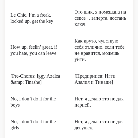
Это шик, я помешана на
Le Chic, I’m a freak,
↓
сексе
, заперта, достань
locked up, get the key
ключ.
Как круто, чувствую
How up, feelin’ great, if
себя отлично, если тебе
you hate, you can leave
не нравится, можешь
уйти.
[Pre-Chorus: Iggy Azalea
[Предприпев: Игги
&amp; Tinashe]
Азалия и Тинаше]
No, I don’t do it for the
Нет, я делаю это не для
boys
парней,
No, I don’t do it for the
Нет, я делаю это не для
girls
девушек,