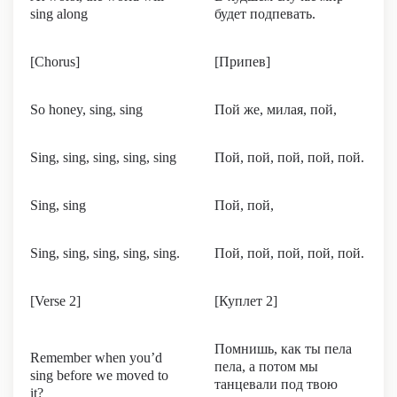
sing along
будет подпевать.
[Chorus]
[Припев]
So honey, sing, sing
Пой же, милая, пой,
Sing, sing, sing, sing, sing
Пой, пой, пой, пой, пой.
Sing, sing
Пой, пой,
Sing, sing, sing, sing, sing.
Пой, пой, пой, пой, пой.
[Verse 2]
[Куплет 2]
Помнишь, как ты пела
Remember when you’d
пела, а потом мы
sing before we moved to
танцевали под твою
it?