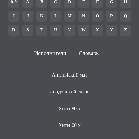
0-9
A
B
C
D
E
F
G
H
I
J
K
L
M
N
O
P
Q
R
S
T
U
V
W
X
Y
Z
Исполнители
Словарь
Английский мат
Лондонский сленг
Хиты 80-х
Хиты 00-х