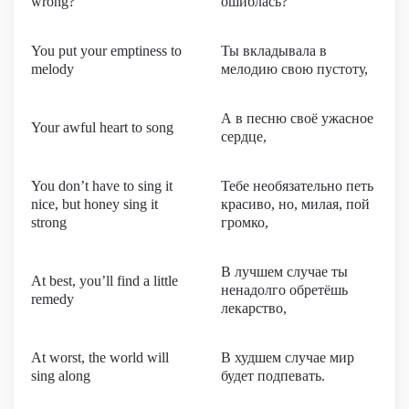
wrong?
ошиблась?
You put your emptiness to
Ты вкладывала в
melody
мелодию свою пустоту,
А в песню своё ужасное
Your awful heart to song
сердце,
You don’t have to sing it
Тебе необязательно петь
nice, but honey sing it
красиво, но, милая, пой
strong
громко,
В лучшем случае ты
At best, you’ll find a little
ненадолго обретёшь
remedy
лекарство,
At worst, the world will
В худшем случае мир
sing along
будет подпевать.