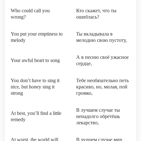
Who could call you
Кто скажет, что ты
wrong?
ошиблась?
You put your emptiness to
Ты вкладывала в
melody
мелодию свою пустоту,
А в песню своё ужасное
Your awful heart to song
сердце,
You don’t have to sing it
Тебе необязательно петь
nice, but honey sing it
красиво, но, милая, пой
strong
громко,
В лучшем случае ты
At best, you’ll find a little
ненадолго обретёшь
remedy
лекарство,
At worst, the world will
В худшем случае мир