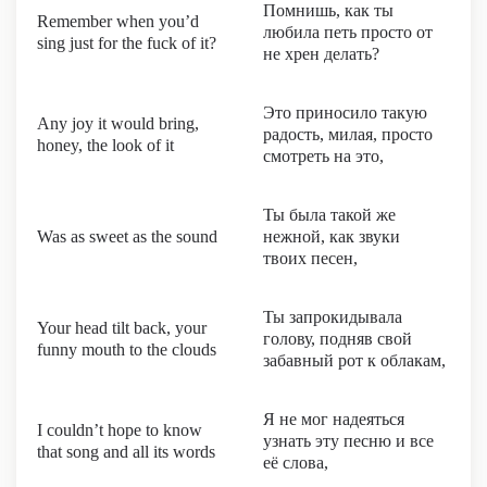
Помнишь, как ты
Remember when you’d
любила петь просто от
sing just for the fuck of it?
не хрен делать?
Это приносило такую
Any joy it would bring,
радость, милая, просто
honey, the look of it
смотреть на это,
Ты была такой же
Was as sweet as the sound
нежной, как звуки
твоих песен,
Ты запрокидывала
Your head tilt back, your
голову, подняв свой
funny mouth to the clouds
забавный рот к облакам,
Я не мог надеяться
I couldn’t hope to know
узнать эту песню и все
that song and all its words
её слова,