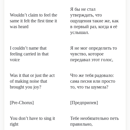
Я бы не стал
Wouldn’t claim to feel the
утверждать, что
same it felt the first time it
ощущения такие же, как
was heard
в первый раз, когда я её
услышал.
I couldn’t name that
Я не мог определить то
feeling carried in that
чувство, которое
voice
передавал этот голос,
Was it that or just the act
Что же тебя радовало:
of making noise that
сама песня или просто
brought you joy?
то, что ты шумела?
[Pre-Chorus]
[Предприпев]
You don’t have to sing it
Тебе необязательно петь
right
правильно,