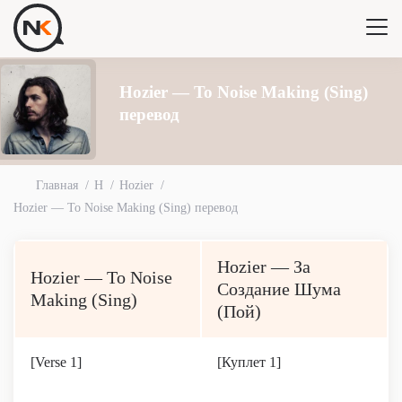
Hozier — To Noise Making (Sing)
перевод
Главная
H
Hozier
Hozier — To Noise Making (Sing) перевод
Hozier — За
Hozier — To Noise
Создание Шума
Making (Sing)
(Пой)
[Verse 1]
[Куплет 1]