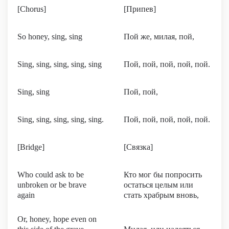
[Chorus]
[Припев]
So honey, sing, sing
Пой же, милая, пой,
Sing, sing, sing, sing, sing
Пой, пой, пой, пой, пой.
Sing, sing
Пой, пой,
Sing, sing, sing, sing, sing.
Пой, пой, пой, пой, пой.
[Bridge]
[Связка]
Who could ask to be
Кто мог бы попросить
unbroken or be brave
остаться целым или
again
стать храбрым вновь,
Or, honey, hope even on