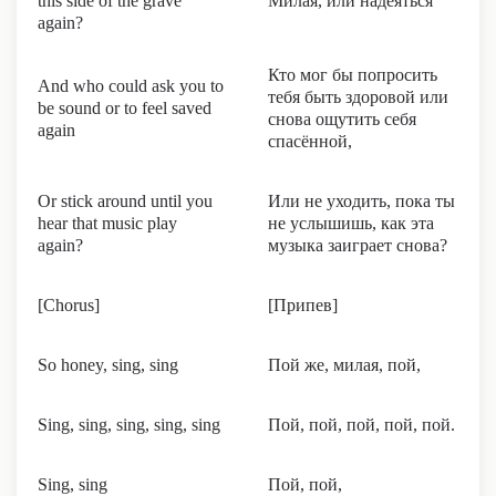
this side of the grave
Милая, или надеяться
again?
Кто мог бы попросить
And who could ask you to
тебя быть здоровой или
be sound or to feel saved
снова ощутить себя
again
спасённой,
Or stick around until you
Или не уходить, пока ты
hear that music play
не услышишь, как эта
again?
музыка заиграет снова?
[Chorus]
[Припев]
So honey, sing, sing
Пой же, милая, пой,
Sing, sing, sing, sing, sing
Пой, пой, пой, пой, пой.
Sing, sing
Пой, пой,