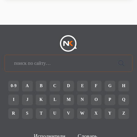
0-9
A
B
C
D
E
F
G
H
I
J
K
L
M
N
O
P
Q
R
S
T
U
V
W
X
Y
Z
Исполнители
Словарь