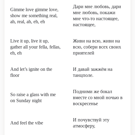
Дари мне любовь, дари
Gimme love gimme love,
мне любовь, покажи
show me something real,
мне что-то настоящее,
ah, real, ah, eh, eh
настоящее,
Live it up, live it up,
Живи на всю, живи на
gather all your fella, fеllas,
всю, собери всех своих
eh, eh
приятелей
And let’s ignitе on the
И давай зажжём на
floor
танцполе.
Подними же бокал
So raise a glass with me
вместе со мной ночью в
on Sunday night
воскресенье
И почувствуй эту
And feel the vibe
атмосферу,