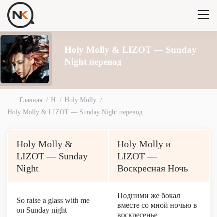
Holy Molly & LIZOT — Sunday
Night перевод
Главная
H
Holy Molly
Holy Molly & LIZOT — Sunday Night перевод
Holy Molly &
Holy Molly и
LIZOT — Sunday
LIZOT —
Night
Воскресная Ночь
Подними же бокал
So raise a glass with me
вместе со мной ночью в
on Sunday night
воскресенье