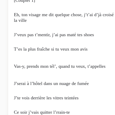
[Couplet 1]
Eh, ton visage me dit quelque chose, j’t’ai d’jà croisé
la ville
J’veux pas t’mentir, j’ai pas maté tes shoes
T’es la plus fraîche si tu veux mon avis
Vas-y, prends mon tél’, quand tu veux, t’appelles
J’serai à l’hôtel dans un nuage de fumée
J’te vois derrière les vitres teintées
Ce soir j’vais quitter l’rrain-te