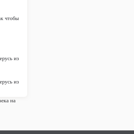
ак чтобы
ерусь из
ерусь из
века на