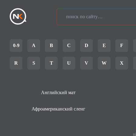
0-9
A
B
C
D
E
F
R
S
T
U
V
W
X
Английский мат
Афроамериканский сленг
n