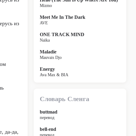
Mizmo
Meet Me In The Dark
ерусь из
AVE
ONE TRACK MIND
Naïka
Maladie
Mauvais Djo
ком
Energy
Ava Max & BIA
шь
Словарь Сленга
buttmad
перевод
bell-end
, да-да,
перевод