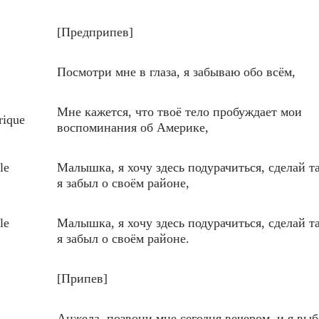
[Предприпев]
Посмотри мне в глаза, я забываю обо всём,
Мне кажется, что твоё тело пробуждает мои
rique
воспоминания об Америке,
le
Малышка, я хочу здесь подурачиться, сделай т
я забыл о своём районе,
le
Малышка, я хочу здесь подурачиться, сделай т
я забыл о своём районе.
[Припев]
Анжела, позвони мне сегодня вечером, и я выб