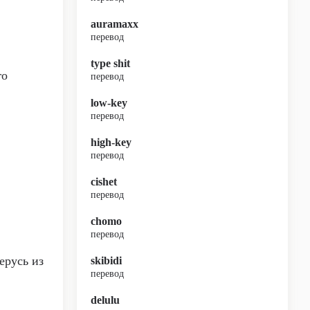
auramaxx
перевод
type shit
го
перевод
low-key
перевод
high-key
перевод
cishet
перевод
chomo
перевод
ерусь из
skibidi
перевод
delulu