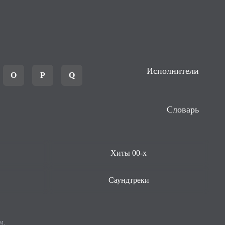
Исполнители
O
P
Q
Словарь
Хиты 00-х
Саундтреки
м.