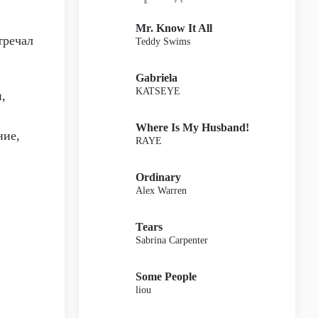
Mr. Know It All
тречал
Teddy Swims
Gabriela
KATSEYE
,
Where Is My Husband!
ние,
RAYE
Ordinary
Alex Warren
Tears
Sabrina Carpenter
Some People
liou