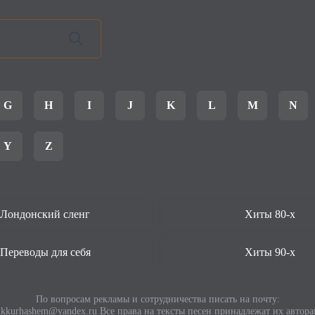
G
H
I
J
K
L
M
N
Y
Z
Лондонский сленг
Хиты 80-х
Переводы для себя
Хиты 90-х
По вопросам рекламы и сотрудничества писать на почту:
ikkurhashem@yandex.ru
Все права на тексты песен принадлежат их автора