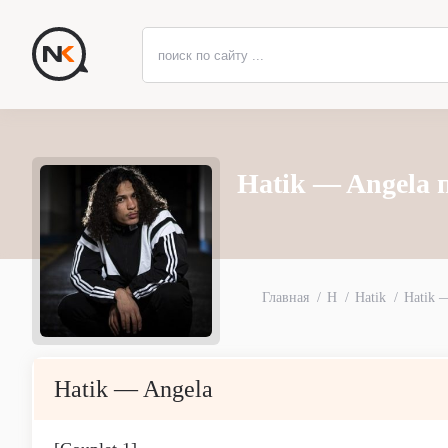
Hatik — Angela 
Главная
H
Hatik
Hatik 
Hatik — Angela