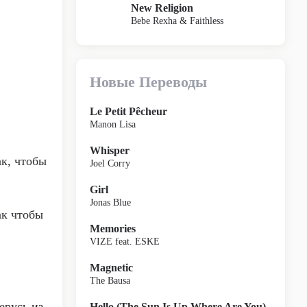
New Religion
Bebe Rexha & Faithless
Новые Переводы
Le Petit Pêcheur
Manon Lisa
Whisper
ак, чтобы
Joel Corry
Girl
Jonas Blue
ак чтобы
Memories
VIZE feat. ESKE
Magnetic
The Bausa
ерусь из
Hello (The Sun Is Up Where Are You)