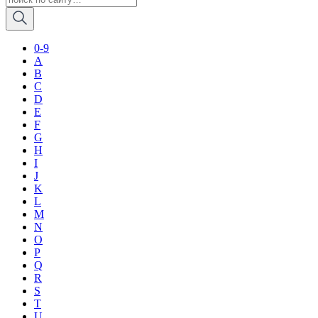
0-9
A
B
C
D
E
F
G
H
I
J
K
L
M
N
O
P
Q
R
S
T
U