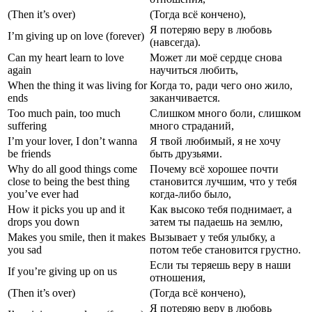
(Then it’s over)
(Тогда всё кончено),
Я потеряю веру в любовь
I’m giving up on love (forever)
(навсегда).
Can my heart learn to love
Может ли моё сердце снова
again
научиться любить,
When the thing it was living for
Когда то, ради чего оно жило,
ends
заканчивается.
Too much pain, too much
Слишком много боли, слишком
suffering
много страданий,
I’m your lover, I don’t wanna
Я твой любимый, я не хочу
be friends
быть друзьями.
Why do all good things come
Почему всё хорошее почти
close to being the best thing
становится лучшим, что у тебя
you’ve ever had
когда-либо было,
How it picks you up and it
Как высоко тебя поднимает, а
drops you down
затем ты падаешь на землю,
Makes you smile, then it makes
Вызывает у тебя улыбку, а
you sad
потом тебе становится грустно.
Если ты теряешь веру в наши
If you’re giving up on us
отношения,
(Then it’s over)
(Тогда всё кончено),
Я потеряю веру в любовь