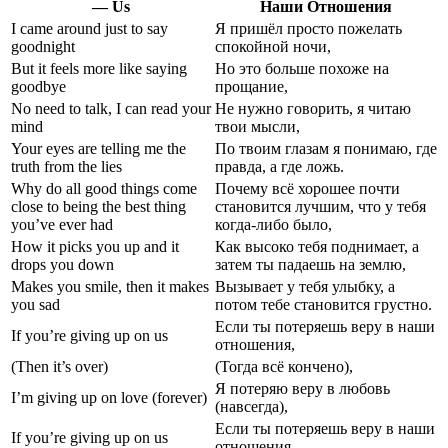
— Us
Наши Отношения
I came around just to say
Я пришёл просто пожелать
goodnight
спокойной ночи,
But it feels more like saying
Но это больше похоже на
goodbye
прощание,
No need to talk, I can read your
Не нужно говорить, я читаю
mind
твои мысли,
Your eyes are telling me the
По твоим глазам я понимаю, где
truth from the lies
правда, а где ложь.
Why do all good things come
Почему всё хорошее почти
close to being the best thing
становится лучшим, что у тебя
you’ve ever had
когда-либо было,
How it picks you up and it
Как высоко тебя поднимает, а
drops you down
затем ты падаешь на землю,
Makes you smile, then it makes
Вызывает у тебя улыбку, а
you sad
потом тебе становится грустно.
Если ты потеряешь веру в наши
If you’re giving up on us
отношения,
(Then it’s over)
(Тогда всё кончено),
Я потеряю веру в любовь
I’m giving up on love (forever)
(навсегда),
Если ты потеряешь веру в наши
If you’re giving up on us
отношения,