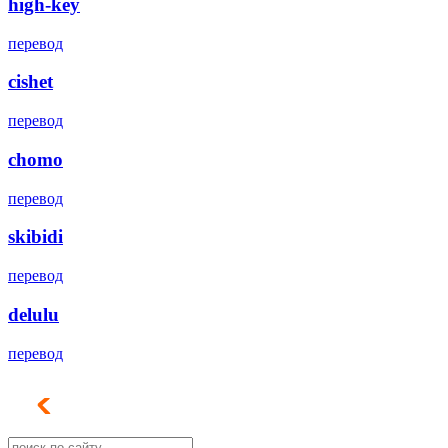
high-key
перевод
cishet
перевод
chomo
перевод
skibidi
перевод
delulu
перевод