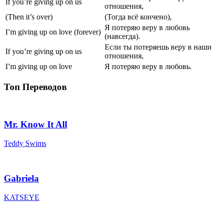
If you’re giving up on us
отношения,
(Then it’s over)
(Тогда всё кончено),
Я потеряю веру в любовь
I’m giving up on love (forever)
(навсегда).
Если ты потеряешь веру в наши
If you’re giving up on us
отношения,
I’m giving up on love
Я потеряю веру в любовь.
Топ Переводов
Mr. Know It All
Teddy Swims
Gabriela
KATSEYE