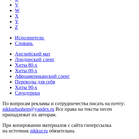
V
W
X
Y
Z
Исполнители
Словарь
Английский мат
Лондонский сленг
Хиты 80-х
Хиты 00-х
Афроамериканский сленг
Переводы для себя
Хиты 90-х
Саундтреки
По вопросам рекламы и сотрудничества писать на почту:
nikkurhashem@yandex.ru
Все права на тексты песен
принадлежат их авторам.
При копировании материалов с сайта гиперссылка
на источник
nikkur.ru
обязательна.