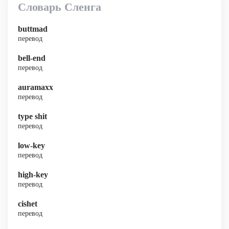
Словарь Сленга
buttmad
перевод
bell-end
перевод
auramaxx
перевод
type shit
перевод
low-key
перевод
high-key
перевод
cishet
перевод