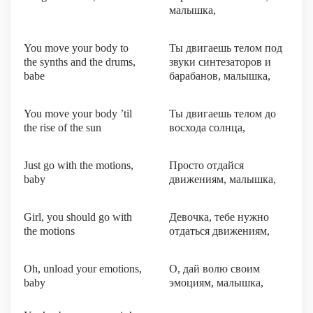
малышка,
You move your body to
Ты двигаешь телом под
the synths and the drums,
звуки синтезаторов и
babe
барабанов, малышка,
You move your body ’til
Ты двигаешь телом до
the rise of the sun
восхода солнца,
Just go with the motions,
Просто отдайся
baby
движениям, малышка,
Girl, you should go with
Девочка, тебе нужно
the motions
отдаться движениям,
Oh, unload your emotions,
О, дай волю своим
baby
эмоциям, малышка,