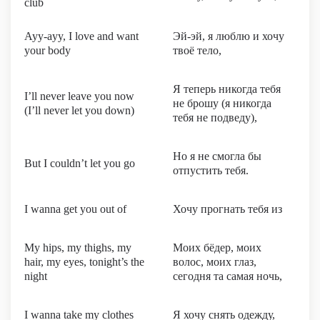
club
Ayy-ayy, I love and want
Эй-эй, я люблю и хочу
your body
твоё тело,
Я теперь никогда тебя
I’ll never leave you now
не брошу (я никогда
(I’ll never let you down)
тебя не подведу),
Но я не смогла бы
But I couldn’t let you go
отпустить тебя.
I wanna get you out of
Хочу прогнать тебя из
My hips, my thighs, my
Моих бёдер, моих
hair, my eyes, tonight’s the
волос, моих глаз,
night
сегодня та самая ночь,
I wanna take my clothes
Я хочу снять одежду,