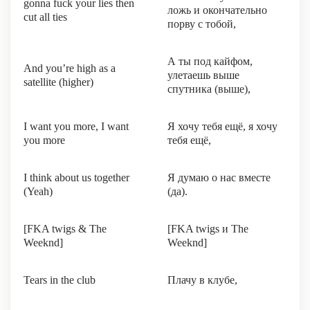
gonna fuck your lies then
ложь и окончательно
cut all ties
порву с тобой,
А ты под кайфом,
And you’re high as a
улетаешь выше
satellite (higher)
спутника (выше),
I want you more, I want
Я хочу тебя ещё, я хочу
you more
тебя ещё,
I think about us together
Я думаю о нас вместе
(Yeah)
(да).
[FKA twigs & The
[FKA twigs и The
Weeknd]
Weeknd]
Tears in the club
Плачу в клубе,