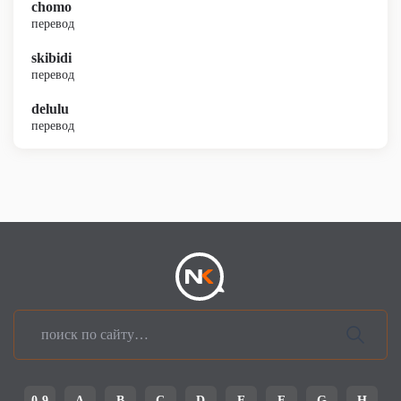
chomo
перевод
skibidi
перевод
delulu
перевод
0-9
A
B
C
D
E
F
G
H