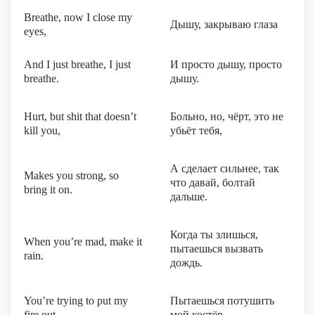
Breathe, now I close my
Дышу, закрываю глаза
eyes,
And I just breathe, I just
И просто дышу, просто
breathe.
дышу.
Hurt, but shit that doesn’t
Больно, но, чёрт, это не
kill you,
убьёт тебя,
А сделает сильнее, так
Makes you strong, so
что давай, болтай
bring it on.
дальше.
Когда ты злишься,
When you’re mad, make it
пытаешься вызвать
rain.
дождь.
You’re trying to put my
Пытаешься потушить
fire out.
мой костёр.