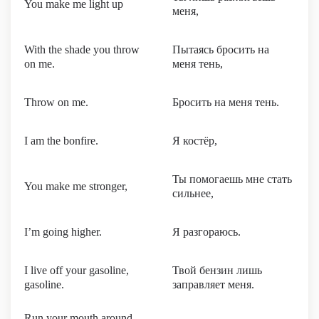
You make me light up
меня,
With the shade you throw
Пытаясь бросить на
on me.
меня тень,
Throw on me.
Бросить на меня тень.
I am the bonfire.
Я костёр,
Ты помогаешь мне стать
You make me stronger,
сильнее,
I’m going higher.
Я разгораюсь.
I live off your gasoline,
Твой бензин лишь
gasoline.
заправляет меня.
Run your mouth around