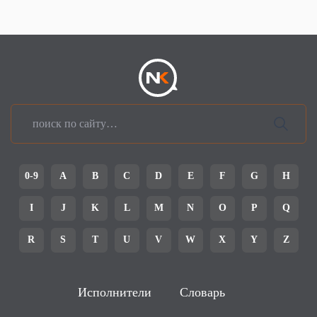
0-9
A
B
C
D
E
F
G
H
I
J
K
L
M
N
O
P
Q
R
S
T
U
V
W
X
Y
Z
Исполнители
Словарь