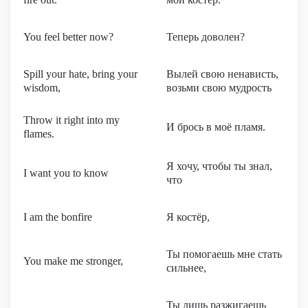
You feel better now?
Теперь доволен?
Spill your hate, bring your
Вылей свою ненависть,
wisdom,
возьми свою мудрость
Throw it right into my
И брось в моё пламя.
flames.
Я хочу, чтобы ты знал,
I want you to know
что
I am the bonfire
Я костёр,
Ты помогаешь мне стать
You make me stronger,
сильнее,
Ты лишь разжигаешь