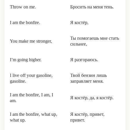
Throw on me.
Бросить на меня тень.
I am the bonfire.
Я костёр,
Ты помогаешь мне стать
You make me stronger,
сильнее,
I’m going higher.
Я разгораюсь.
I live off your gasoline,
Твой бензин лишь
gasoline.
заправляет меня.
I am the bonfire, I am, I
Я костёр, да, я костёр.
am.
I am the bonfire, what up,
Я костёр, привет,
what up.
привет.