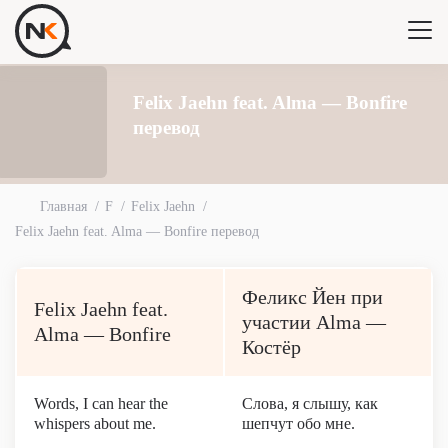
Felix Jaehn feat. Alma — Bonfire
перевод
Главная
F
Felix Jaehn
Felix Jaehn feat. Alma — Bonfire перевод
Феликс Йен при
Felix Jaehn feat.
участии Alma —
Alma — Bonfire
Костёр
Words, I can hear the
Слова, я слышу, как
whispers about me.
шепчут обо мне.