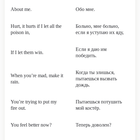
About me.
Обо мне.
Hurt, it hurts if I let all the
Больно, мне больно,
poison in,
если я уступаю их яду,
Если я даю им
If I let them win.
победить.
Когда ты злишься,
When you’re mad, make it
пытаешься вызвать
rain.
дождь.
You’re trying to put my
Пытаешься потушить
fire out.
мой костёр.
You feel better now?
Теперь доволен?