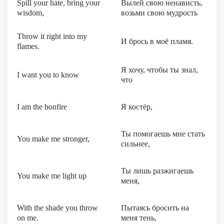
Spill your hate, bring your
Вылей свою ненависть,
wisdom,
возьми свою мудрость
Throw it right into my
И брось в моё пламя.
flames.
Я хочу, чтобы ты знал,
I want you to know
что
I am the bonfire
Я костёр,
Ты помогаешь мне стать
You make me stronger,
сильнее,
Ты лишь разжигаешь
You make me light up
меня,
With the shade you throw
Пытаясь бросить на
on me.
меня тень,