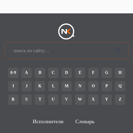
0-9
A
B
C
D
E
F
G
H
I
J
K
L
M
N
O
P
Q
R
S
T
U
V
W
X
Y
Z
Исполнители
Словарь