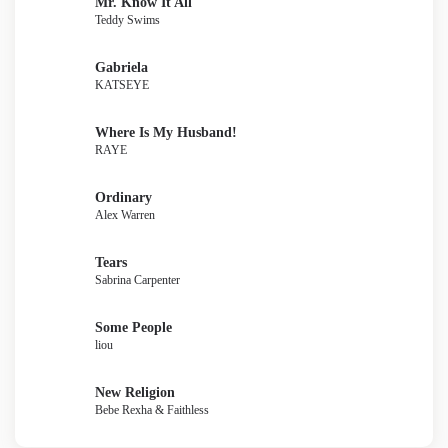
Mr. Know It All
Teddy Swims
Gabriela
KATSEYE
Where Is My Husband!
RAYE
Ordinary
Alex Warren
Tears
Sabrina Carpenter
Some People
liou
New Religion
Bebe Rexha & Faithless