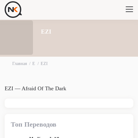
EZI
Главная
E
EZI
EZI — Afraid Of The Dark
Топ Переводов