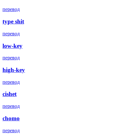
перевод
type shit
перевод
low-key
перевод
high-key
перевод
cishet
перевод
chomo
перевод