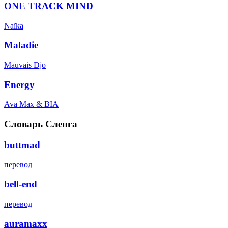
ONE TRACK MIND
Naïka
Maladie
Mauvais Djo
Energy
Ava Max & BIA
Словарь Сленга
buttmad
перевод
bell-end
перевод
auramaxx