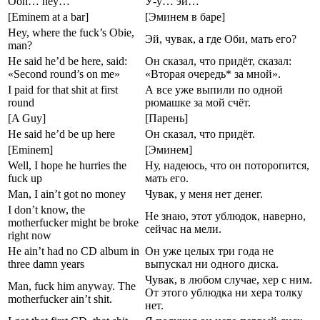
Ooh… hey…
У-у… эй…
[Eminem at a bar]
[Эминем в баре]
Hey, where the fuck’s Obie,
Эй, чувак, а где Оби, мать его?
man?
He said he’d be here, said:
Он сказал, что придёт, сказал:
«Second round’s on me»
«Вторая очередь* за мной».
I paid for that shit at first
А все уже выпили по одной
round
рюмашке за мой счёт.
[A Guy]
[Парень]
He said he’d be up here
Он сказал, что придёт.
[Eminem]
[Эминем]
Well, I hope he hurries the
Ну, надеюсь, что он поторопится,
fuck up
мать его.
Man, I ain’t got no money
Чувак, у меня нет денег.
I don’t know, the
Не знаю, этот ублюдок, наверно,
motherfucker might be broke
сейчас на мели.
right now
He ain’t had no CD album in
Он уже целых три года не
three damn years
выпускал ни одного диска.
Чувак, в любом случае, хер с ним.
Man, fuck him anyway. The
От этого ублюдка ни хера толку
motherfucker ain’t shit.
нет.