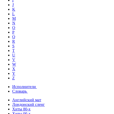
I
J
K
L
M
N
O
P
Q
R
S
T
U
V
W
X
Y
Z
Исполнители
Словарь
Английский мат
Лондонский сленг
Хиты 80-х
Хиты 00-х