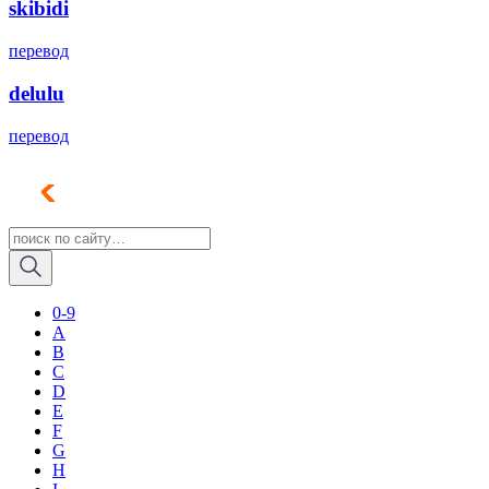
skibidi
перевод
delulu
перевод
0-9
A
B
C
D
E
F
G
H