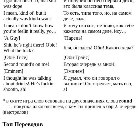
I got that first CD, that shit
Я получил он него первый диск,
was dope
это была классная тема,
I mean, kind of, but it
То есть, типа того, но, на самом
actually was kinda wack
деле, лажа.
I mean I don’t know how
Я хочу сказать, не знаю, как тебе
you’re feelin it really, yo…
кажется на самом деле, йоу…
[A Guy]
[Парень]
Shit, he’s right there! Obie!
Бля, он здесь! Оби! Какого хера?
What the fuck?
[Obie Trice]
[Оби Трайс]
Second round’s on me!
Вторая очередь за мной!
[Eminem]
[Эминем]
I thought he was talking
Я думал, что он говорил о
about drinks! He’s fuckin
выпивке! Он стреляет, мать его,
shootin, ah!
а!
* в ските игра слов основана на двух значениях слова
round
— 1. покупка алкоголя всем, с кем ты пришёл в бар 2. очередь
(выстрелов)
Топ Переводов