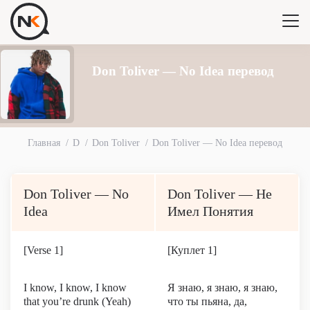
Don Toliver — No Idea перевод
Главная
D
Don Toliver
Don Toliver — No Idea перевод
Don Toliver — No
Don Toliver — Не
Idea
Имел Понятия
[Verse 1]
[Куплет 1]
I know, I know, I know
Я знаю, я знаю, я знаю,
that you’re drunk (Yeah)
что ты пьяна, да,