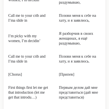
раздумываю,
Call me to your crib and
Позови меня к себе на
I’ma slide in
хату, и я заявлюсь,
Я разборчив в своих
I’m picky with my
женщинах, я ещё
women, I’m decidin’
раздумываю,
Call me to your crib and
Позови меня к себе на
I’ma slide in
хату, и я заявлюсь.
[Chorus]
[Припев]
First things first let me get
Первым делом дай мне
that introduction (let me
представиться (дай мне
get that introdu…)
представиться)