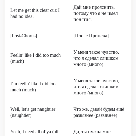
Дай мне прояснить,
Let me get this clear cuz I
потому что я не имел
had no idea.
понятия.
[Post-Chorus]
[После Припева]
У меня такое чувство,
Feelin’ like I did too much
что я сделал слишком
(much)
много (много)
У меня такое чувство,
I’m feelin’ like I did too
что я сделал слишком
much (much)
много (много)
Well, let’s get naughtier
Что же, давай будем ещё
(naughtier)
развязнее (развязнее)
Yeah, I need all of ya (all
Да, ты нужна мне