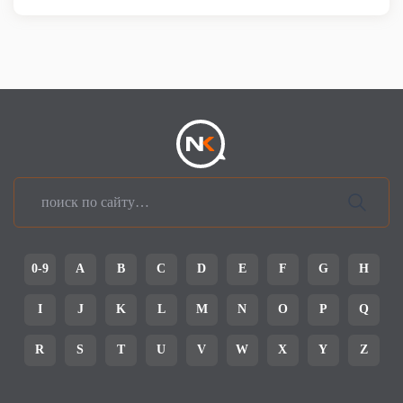
0-9
A
B
C
D
E
F
G
H
I
J
K
L
M
N
O
P
Q
R
S
T
U
V
W
X
Y
Z