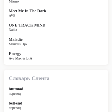
Mizmo
Meet Me In The Dark
AVE
ONE TRACK MIND
Naïka
Maladie
Mauvais Djo
Energy
Ava Max & BIA
Словарь Сленга
buttmad
перевод
bell-end
перевод