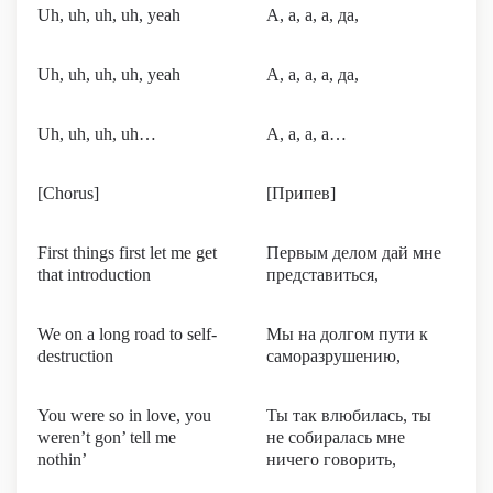
Uh, uh, uh, uh, yeah
А, а, а, а, да,
Uh, uh, uh, uh, yeah
А, а, а, а, да,
Uh, uh, uh, uh…
А, а, а, а…
[Chorus]
[Припев]
First things first let me get
Первым делом дай мне
that introduction
представиться,
We on a long road to self-
Мы на долгом пути к
destruction
саморазрушению,
You were so in love, you
Ты так влюбилась, ты
weren’t gon’ tell me
не собиралась мне
nothin’
ничего говорить,