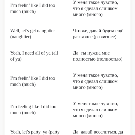
У меня такое чувство,
I’m feelin’ like I did too
что я сделал слишком
much (much)
много (много)
Well, let’s get naughtier
Что же, давай будем ещё
(naughtier)
развязнее (развязнее)
Yeah, I need all of ya (all
Да, ты нужна мне
of ya)
полностью (полностью)
У меня такое чувство,
I’m feelin’ like I did too
что я сделал слишком
much (much)
много (много)
У меня такое чувство,
I’m feeling like I did too
что я сделал слишком
much (much)
много (много)
Yeah, let’s party, ya (party,
Да, давай веселиться, да