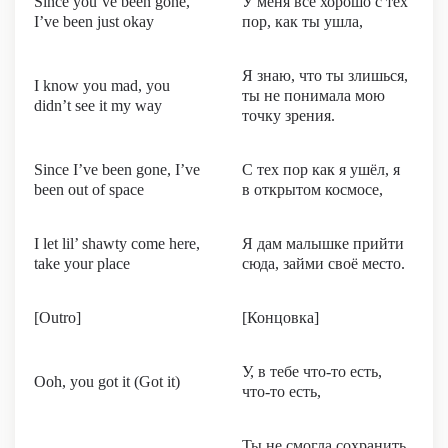
Since you’ve been gone,
У меня всё хорошо с тех
I’ve been just okay
пор, как ты ушла,
Я знаю, что ты злишься,
I know you mad, you
ты не понимала мою
didn’t see it my way
точку зрения.
Since I’ve been gone, I’ve
С тех пор как я ушёл, я
been out of space
в открытом космосе,
I let lil’ shawty come here,
Я дам малышке прийти
take your place
сюда, займи своё место.
[Outro]
[Концовка]
У, в тебе что-то есть,
Ooh, you got it (Got it)
что-то есть,
Ты не смогла сохранить