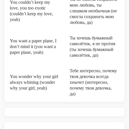
You couldn’t keep my
мою любовь, ты
love, you too exotic
слишком необычная (не
(couldn’t keep my love,
смогла сохранить мою
yeah)
любовь, да)
Ты хочешь бумажный
You want a paper plane, I
самолётик, я не против
don’t mind it (you want a
(ты хочешь бумажный
paper plane, yeah)
самолётик, да)
Тебе интересно, почему
You wonder why your girl
твоя девочка всегда
always whining (wonder
хнычет (интересно,
why your girl, yeah)
почему твоя девочка,
да)