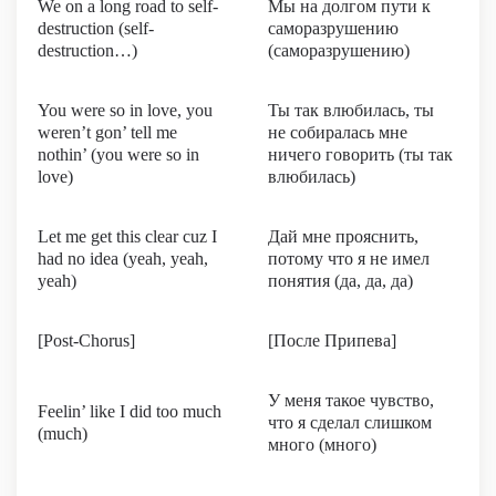
We on a long road to self-
Мы на долгом пути к
destruction (self-
саморазрушению
destruction…)
(саморазрушению)
You were so in love, you
Ты так влюбилась, ты
weren’t gon’ tell me
не собиралась мне
nothin’ (you were so in
ничего говорить (ты так
love)
влюбилась)
Let me get this clear cuz I
Дай мне прояснить,
had no idea (yeah, yeah,
потому что я не имел
yeah)
понятия (да, да, да)
[Post-Chorus]
[После Припева]
У меня такое чувство,
Feelin’ like I did too much
что я сделал слишком
(much)
много (много)