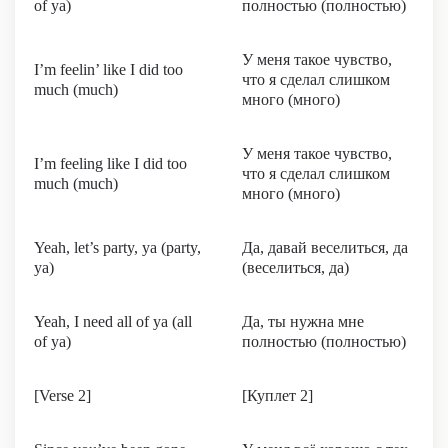
of ya)
полностью (полностью)
У меня такое чувство,
I’m feelin’ like I did too
что я сделал слишком
much (much)
много (много)
У меня такое чувство,
I’m feeling like I did too
что я сделал слишком
much (much)
много (много)
Yeah, let’s party, ya (party,
Да, давай веселиться, да
ya)
(веселиться, да)
Yeah, I need all of ya (all
Да, ты нужна мне
of ya)
полностью (полностью)
[Verse 2]
[Куплет 2]