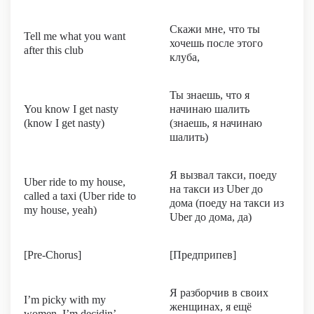
Скажи мне, что ты
Tell me what you want
хочешь после этого
after this club
клуба,
Ты знаешь, что я
You know I get nasty
начинаю шалить
(know I get nasty)
(знаешь, я начинаю
шалить)
Я вызвал такси, поеду
Uber ride to my house,
на такси из Uber до
called a taxi (Uber ride to
дома (поеду на такси из
my house, yeah)
Uber до дома, да)
[Pre-Chorus]
[Предприпев]
Я разборчив в своих
I’m picky with my
женщинах, я ещё
women, I’m decidin’