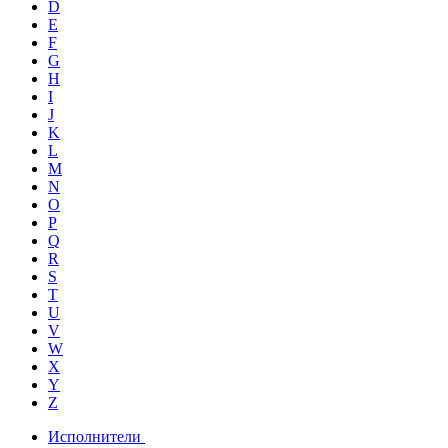
D
E
F
G
H
I
J
K
L
M
N
O
P
Q
R
S
T
U
V
W
X
Y
Z
Исполнители