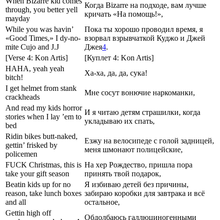
When Bizarre kid comes
Когда Bizarre на подходе, вам лучше
through, you better yell
кричать «На помощь!»,
mayday
While you was havin’
Пока ты хорошо проводил время, я
«Good Times,» I dy-no-
взорвал взрывчаткой Куджо и Джей
mite Cujo and J.J
Джея
4
.
[Verse 4: Kon Artis]
[Куплет 4: Kon Artis]
HAHA, yeah yeah
Ха-ха, да, да, сука!
bitch!
I get helmet from stank
Мне сосут вонючие наркоманки,
crackheads
And read my kids horror
И я читаю детям страшилки, когда
stories when I lay ’em to
укладываю их спать,
bed
Ridin bikes butt-naked,
Езжу на велосипеде с голой задницей,
gettin’ frisked by
меня шмонают полицейские,
policemen
FUCK Christmas, this is
На хер Рождество, пришла пора
take your gift season
принять твой подарок,
Beatin kids up for no
Я избиваю детей без причины,
reason, take lunch boxes
забираю коробки для завтрака и всё
and all
остальное,
Gettin high off
Обдолбаюсь галлюциногенными