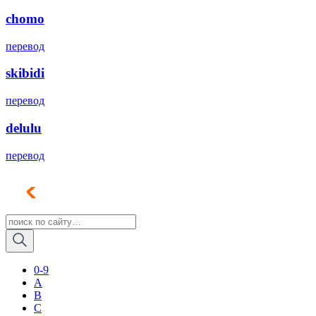
chomo
перевод
skibidi
перевод
delulu
перевод
0-9
A
B
C