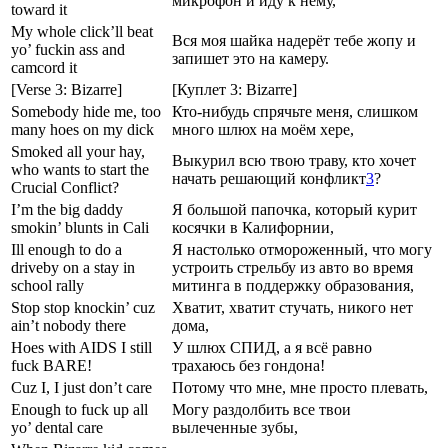
микрофон и иду к нему,
toward it
My whole click’ll beat
Вся моя шайка надерёт тебе жопу и
yo’ fuckin ass and
запишет это на камеру.
camcord it
[Verse 3: Bizarre]
[Куплет 3: Bizarre]
Somebody hide me, too
Кто-нибудь спрячьте меня, слишком
many hoes on my dick
много шлюх на моём хере,
Smoked all your hay,
Выкурил всю твою траву, кто хочет
who wants to start the
начать решающий конфликт
3
?
Crucial Conflict?
I’m the big daddy
Я большой папочка, который курит
smokin’ blunts in Cali
косячки в Калифорнии,
Ill enough to do a
Я настолько отмороженный, что могу
driveby on a stay in
устроить стрельбу из авто во время
school rally
митинга в поддержку образования,
Stop stop knockin’ cuz
Хватит, хватит стучать, никого нет
ain’t nobody there
дома,
Hoes with AIDS I still
У шлюх СПИД, а я всё равно
fuck BARE!
трахаюсь без гондона!
Cuz I, I just don’t care
Потому что мне, мне просто плевать,
Enough to fuck up all
Могу раздолбить все твои
yo’ dental care
вылеченные зубы,