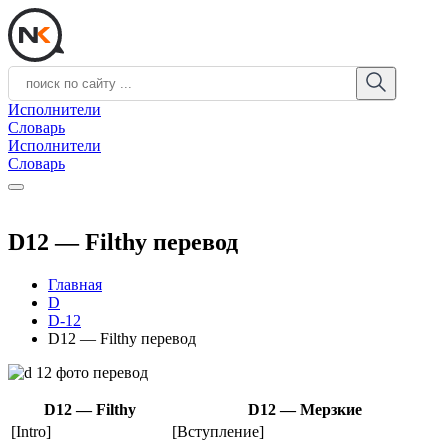
Исполнители
Словарь
Исполнители
Словарь
D12 — Filthy перевод
Главная
D
D-12
D12 — Filthy перевод
D12 — Filthy
D12 — Мерзкие
[Intro]
[Вступление]