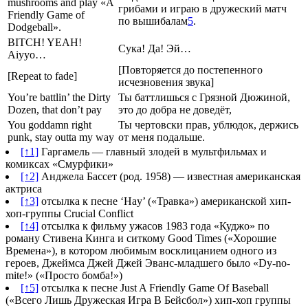
mushrooms and play «A
грибами и играю в дружеский матч
Friendly Game of
по вышибалам
5
.
Dodgeball».
BITCH! YEAH!
Сука! Да! Эй…
Aiyyo…
[Повторяется до постепенного
[Repeat to fade]
исчезновения звука]
You’re battlin’ the Dirty
Ты баттлишься с Грязной Дюжиной,
Dozen, that don’t pay
это до добра не доведёт,
You goddamn right
Ты чертовски прав, ублюдок, держись
punk, stay outta my way
от меня подальше.
[↑1]
Гаргамель — главный злодей в мультфильмах и
комиксах «Смурфики»
[↑2]
Анджела Бассет (род. 1958) — известная американская
актриса
[↑3]
отсылка к песне ‘Hay’ («Травка») американской хип-
хоп-группы Crucial Conflict
[↑4]
отсылка к фильму ужасов 1983 года «Куджо» по
роману Стивена Кинга и ситкому Good Times («Хорошие
Времена»), в котором любимым восклицанием одного из
героев, Джеймса Джей Джей Эванс-младшего было «Dy-no-
mite!» («Просто бомба!»)
[↑5]
отсылка к песне Just A Friendly Game Of Baseball
(«Всего Лишь Дружеская Игра В Бейсбол») хип-хоп группы