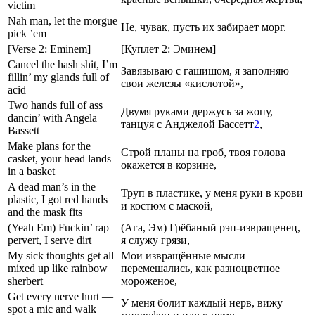
victim
Nah man, let the morgue
Не, чувак, пусть их забирает морг.
pick ’em
[Verse 2: Eminem]
[Куплет 2: Эминем]
Cancel the hash shit, I’m
Завязываю с гашишом, я заполняю
fillin’ my glands full of
свои железы «кислотой»,
acid
Two hands full of ass
Двумя руками держусь за жопу,
dancin’ with Angela
танцуя с Анджелой Бассетт
2
,
Bassett
Make plans for the
Строй планы на гроб, твоя голова
casket, your head lands
окажется в корзине,
in a basket
A dead man’s in the
Труп в пластике, у меня руки в крови
plastic, I got red hands
и костюм с маской,
and the mask fits
(Yeah Em) Fuckin’ rap
(Ага, Эм) Грёбаный рэп-извращенец,
pervert, I serve dirt
я служу грязи,
My sick thoughts get all
Мои извращённые мысли
mixed up like rainbow
перемешались, как разноцветное
sherbert
мороженое,
Get every nerve hurt —
У меня болит каждый нерв, вижу
spot a mic and walk