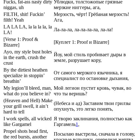
Fucks, fat-ass nasty dirty
Ублюдки, толстожопые грязные
niggas, uh
мерзкие ниггеры, ага,
FILTH, shit! Fuckin’
Мерзость, чёрт! Грёбаная мерзость!
filth! Yeah
Ага,
LA LA LA, la la la la, la
Ла-ла-ла, ла-ла-ла-ла, ла-ла!
LA!
[Verse 1: Proof &
[Куплет 1: Proof и Bizarre]
Bizarre]
Ayo, my style bust holes
Йоу, мой стиль пробивает дыры в
in the earth, crush the
земле, разрушает кору,
crust
By the dirtiest heathen
От самого мерзкого язычника, я
specialize in stoppin’
специалист по остановке дыхания,
breathin’
My legion’ll bleed, man,
Мой легион пустит кровь, чувак, во
what do you believe in?
что ты веришь?
(Heaven and Hell) Make
(Небеса и ад) Заставим твои грилзы
your grill swell, it ain’t
опухнуть, это легко понять,
hard to tell
I work spells, all wicked
Я творю заклинания, полностью как
like Gargamel
Гаргамель
1
,
Propel shots head first,
Посылаю выстрелы, сначала в голову,
the red bursts, another
красные вспышки, очередная жертва,