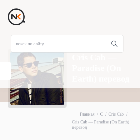
Cris Cab —
Paradise (On
Earth) перевод
Главная
C
Cris Cab
Cris Cab — Paradise (On Earth)
перевод