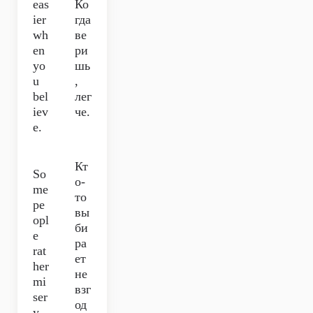
eas
Ко
ier
гда
wh
ве
en
ри
yo
шь
u
,
bel
лег
iev
че.
e.
Кт
So
о-
me
то
pe
вы
opl
би
e
ра
rat
ет
her
не
mi
взг
ser
од
y