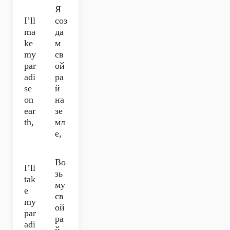
Я
I’ll
соз
ma
да
ke
м
my
св
par
ой
adi
ра
se
й
on
на
ear
зе
th,
мл
е,
Во
I’ll
зь
tak
му
e
св
my
ой
par
ра
adi