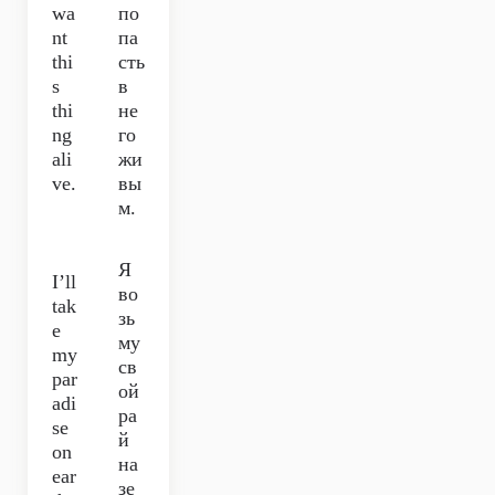
wa
по
nt
па
thi
сть
s
в
thi
не
ng
го
ali
жи
ve.
вы
м.
Я
I’ll
во
tak
зь
e
му
my
св
par
ой
adi
ра
se
й
on
на
ear
зе