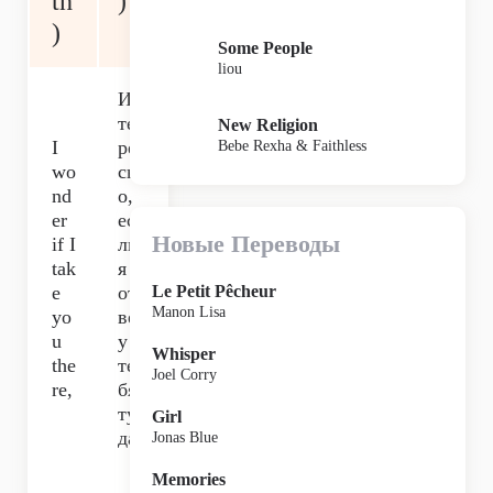
th
)
)
Some People
liou
Ин
те
New Religion
I
ре
Bebe Rexha & Faithless
wo
сн
nd
о,
er
ес
Новые Переводы
if I
ли
tak
я
e
от
Le Petit Pêcheur
Manon Lisa
yo
вез
u
у
Whisper
the
те
Joel Corry
re,
бя
ту
Girl
да,
Jonas Blue
Memories