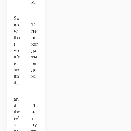
м.
So
no
Те
w
пе
tha
рь,
t
ког
yo
да
u’r
ты
e
ря
aro
до
un
м,
d,
an
d
И
the
не
re’
т
s
пу