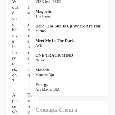
W
VIZE feat. ESKE
oul
На
Magnetic
d
чн
The Bausa
yo
ёш
u
ь
Hello (The Sun Is Up Where Are You)
bel
ли
Mizmo
iev
ты
e
ве
Meet Me In The Dark
AVE
in
ри
fai
ть
ONE TRACK MIND
ry
в
Naïka
tal
ск
es,
азк
Maladie
oh
и?
Mauvais Djo
?
Energy
Ava Max & BIA
A
Та
pla
м
ce
ни
Словарь Сленга
wh
кт