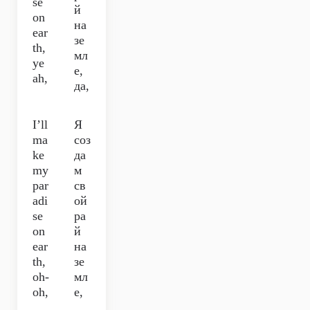
se
й
on
на
ear
зе
th,
мл
ye
е,
ah,
да,
I’ll
Я
ma
соз
ke
да
my
м
par
св
adi
ой
se
ра
on
й
ear
на
th,
зе
oh-
мл
oh,
е,