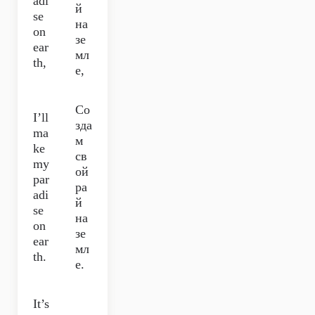
adi
й
se
на
on
зе
ear
мл
th,
е,
Со
I’ll
зда
ma
м
ke
св
my
ой
par
ра
adi
й
se
на
on
зе
ear
мл
th.
е.
It’s