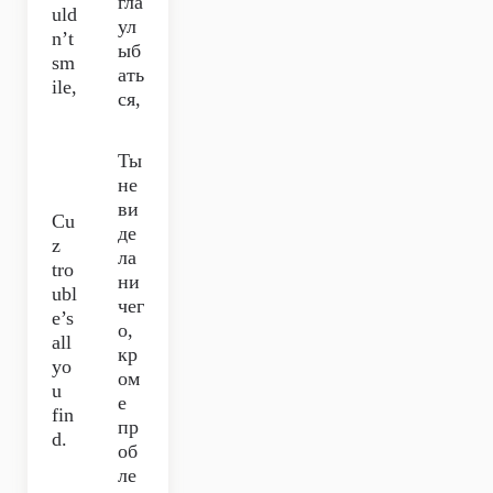
гла
uld
ул
n’t
ыб
sm
ать
ile,
ся,
Ты
не
ви
Cu
де
z
ла
tro
ни
ubl
чег
e’s
о,
all
кр
yo
ом
u
е
fin
пр
d.
об
ле