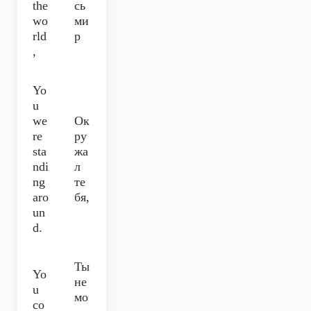
the
сь
wo
ми
rld
р
,
Yo
u
we
Ок
re
ру
sta
жа
ndi
л
ng
те
aro
бя,
un
d.
Ты
Yo
не
u
мо
co