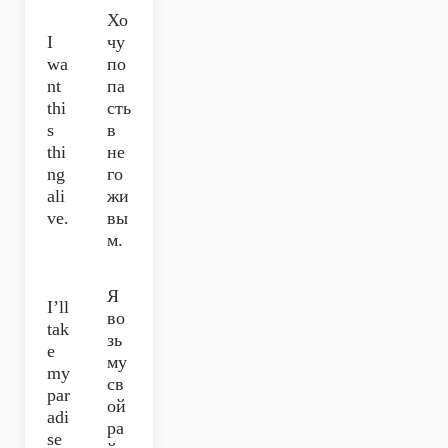
Хо
I
чу
wa
по
nt
па
thi
сть
s
в
thi
не
ng
го
ali
жи
ve.
вы
м.
Я
I’ll
во
tak
зь
e
му
my
св
par
ой
adi
ра
se