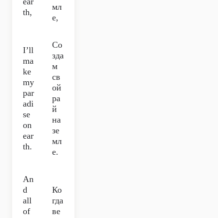
ear
мл
th,
е,
Со
I’ll
зда
ma
м
ke
св
my
ой
par
ра
adi
й
se
на
on
зе
ear
мл
th.
е.
An
d
Ко
all
гда
of
ве