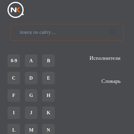
Исполнители
0-9
A
B
C
D
E
Словарь
F
G
H
I
J
K
L
M
N