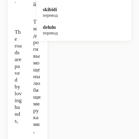
.
й.
skibidi
перевод
Та
delulu
м
Th
перевод
до
e
ро
roa
ги
ds
вы
are
мо
pa
ще
ve
ны
d
лю
by
бя
lov
щи
ing
ми
ha
ру
nd
ка
s,
ми
,