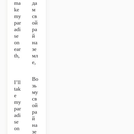
ma
да
ke
м
my
св
par
ой
adi
ра
se
й
on
на
ear
зе
th,
мл
е,
Во
I’ll
зь
tak
му
e
св
my
ой
par
ра
adi
й
se
на
on
зе