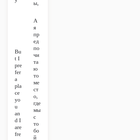
ы,
А
я
пр
ед
по
Bu
чи
t I
та
pre
ю
fer
то
a
ме
pla
ст
ce
о,
yo
где
u
мы
an
с
d I
то
are
бо
fre
й