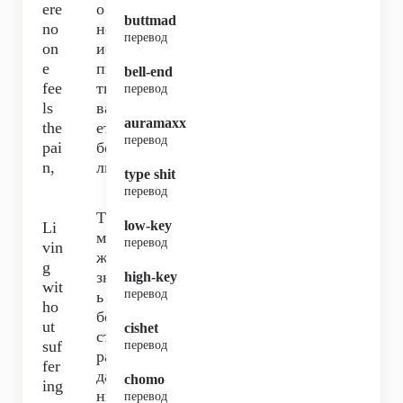
ere
о
buttmad
no
не
перевод
on
ис
e
пы
bell-end
fee
ты
перевод
ls
ва
auramaxx
the
ет
перевод
pai
бо
n,
ль,
type shit
перевод
Та
low-key
Li
м
перевод
vin
жи
g
зн
high-key
wit
перевод
ь
ho
без
ut
cishet
ст
suf
перевод
ра
fer
да
chomo
ing
ни
перевод