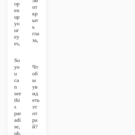
ли
op
от
en
кр
up
ыт
yo
ь
ur
гла
ey
за,
es,
So
yo
Чт
u
об
ca
ы
n
ув
see
ид
thi
еть
s
эт
par
от
adi
ра
se,
й?
oh,