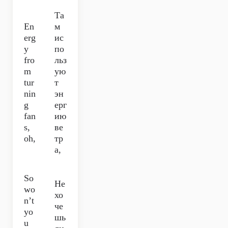
Та
En
м
erg
ис
y
по
fro
льз
m
ую
tur
т
nin
эн
g
ерг
fan
ию
s,
ве
oh,
тр
а,
So
Не
wo
хо
n’t
че
yo
шь
u