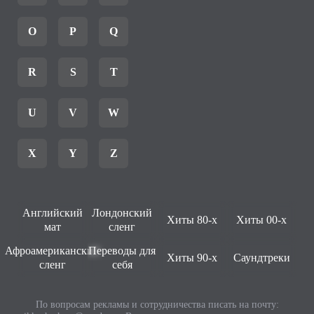
O
P
Q
R
S
T
U
V
W
X
Y
Z
Английский
Лондонский
Хиты 80-х
Хиты 00-х
мат
сленг
Афроамериканский
Переводы для
Хиты 90-х
Саундтреки
сленг
себя
По вопросам рекламы и сотрудничества писать на почту: