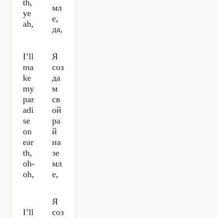
th,
мл
ye
е,
ah,
да,
I’ll
Я
ma
соз
ke
да
my
м
par
св
adi
ой
se
ра
on
й
ear
на
th,
зе
oh-
мл
oh,
е,
Я
I’ll
соз