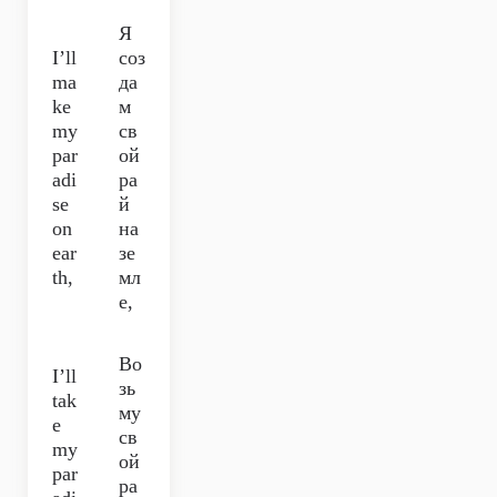
Я
I’ll
соз
ma
да
ke
м
my
св
par
ой
adi
ра
se
й
on
на
ear
зе
th,
мл
е,
Во
I’ll
зь
tak
му
e
св
my
ой
par
ра