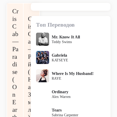
Cr
is
Cr
Топ Переводов
C
is
ab
C
Mr. Know It All
—
ab
Teddy Swims
Pa
—
Gabriela
ra
Ра
KATSEYE
di
й
se
(
Where Is My Husband!
(
Н
RAYE
O
а
Ordinary
n
Зе
Alex Warren
E
м
ar
ле
Tears
Sabrina Carpenter