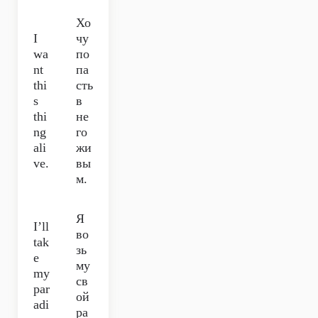
Хо
I
чу
wa
по
nt
па
thi
сть
s
в
thi
не
ng
го
ali
жи
ve.
вы
м.
Я
I’ll
во
tak
зь
e
му
my
св
par
ой
adi
ра