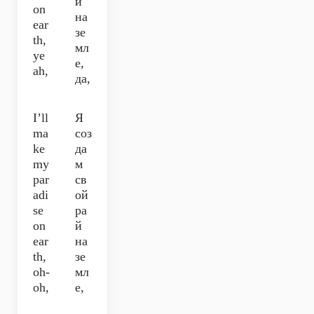
й
on
на
ear
зе
th,
мл
ye
е,
ah,
да,
I’ll
Я
ma
соз
ke
да
my
м
par
св
adi
ой
se
ра
on
й
ear
на
th,
зе
oh-
мл
oh,
е,