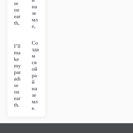
й
se
на
on
зе
ear
мл
th,
е,
Со
I’ll
зда
ma
м
ke
св
my
ой
par
ра
adi
й
se
на
on
зе
ear
мл
th.
е.