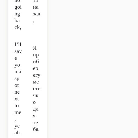
no
ти
goi
на
ng
зад
ba
,
ck,
I’ll
Я
sav
пр
e
иб
yo
ер
u a
егу
sp
ме
ot
сте
ne
чк
xt
о
to
дл
me
я
,
те
ye
бя.
ah.