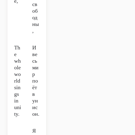
e,
св
об
од
ны
,
Th
И
e
ве
wh
сь
ole
ми
wo
р
rld
по
sin
ёт
gs
в
in
ун
uni
ис
ty.
он.
Я