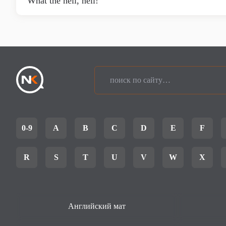
What the hell, hell!
0-9
A
B
C
D
E
F
R
S
T
U
V
W
X
Английский мат