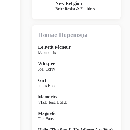
New Religion
Bebe Rexha & Faithless
Новые Переводы
Le Petit Pêcheur
Manon Lisa
Whisper
Joel Corry
Girl
Jonas Blue
Memories
VIZE feat. ESKE
Magnetic
The Bausa
Hello (The Sun Is Up Where Are You)