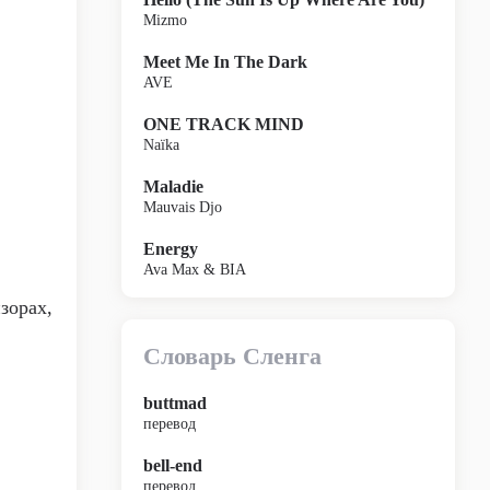
Mizmo
Meet Me In The Dark
AVE
ONE TRACK MIND
Naïka
Maladie
Mauvais Djo
Energy
Ava Max & BIA
зорах,
Словарь Сленга
buttmad
перевод
bell-end
перевод