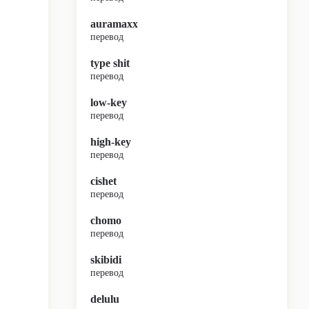
auramaxx
перевод
type shit
перевод
low-key
перевод
high-key
перевод
cishet
перевод
chomo
перевод
skibidi
перевод
delulu