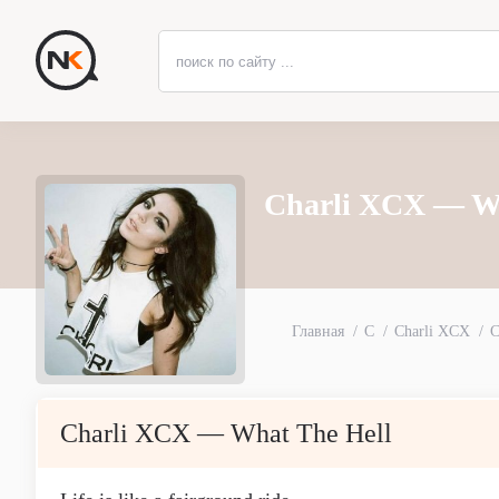
Charli XCX — Wh
Главная
C
Charli XCX
C
Charli XCX — What The Hell