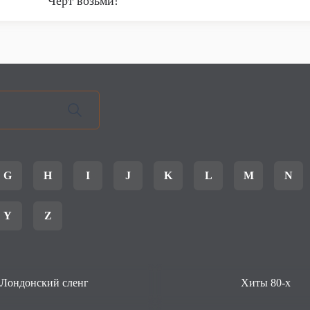
Чёрт возьми!
G
H
I
J
K
L
M
N
Y
Z
Лондонский сленг
Хиты 80-х