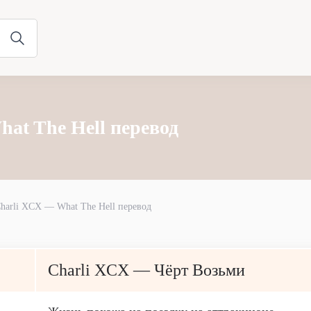
at The Hell перевод
harli XCX — What The Hell перевод
Charli XCX — Чёрт Возьми