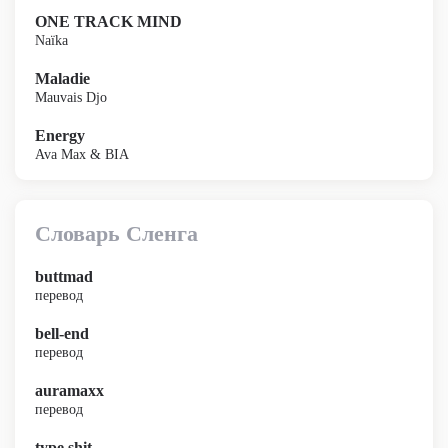
ONE TRACK MIND
Naïka
Maladie
Mauvais Djo
Energy
Ava Max & BIA
Словарь Сленга
buttmad
перевод
bell-end
перевод
auramaxx
перевод
type shit