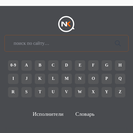
0-9
A
B
C
D
E
F
G
H
I
J
K
L
M
N
O
P
Q
R
S
T
U
V
W
X
Y
Z
Исполнители
Словарь