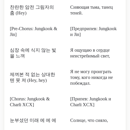
찬란한 암전 그림자의
Сияющая тьма, танец
춤 (Hey)
теней.
[Pre-Chorus: Jungkook &
[Предприпев: Jungkook
Jin]
и Jin]
심장 속에 식지 않는 빛
Я ощущаю в сердце
을 느껴
неистребимый свет,
Я не могу проиграть
제껴본 적 없는 상대한
тому, кого никогда не
텐 못 져 (Hey, hey)
побеждал.
[Chorus: Jungkook &
[Припев: Jungkook и
Charli XCX]
Charli XCX]
눈부셨던 미래 에 에 에
Солнце, что сияло,