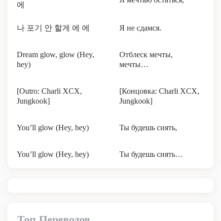
에
나 포기 안 할게 에 에
Я не сдамся.
Dream glow, glow (Hey,
Отблеск мечты,
hey)
мечты…
[Outro: Charli XCX,
[Концовка: Charli XCX,
Jungkook]
Jungkook]
You’ll glow (Hey, hey)
Ты будешь сиять,
You’ll glow (Hey, hey)
Ты будешь сиять…
Топ Переводов