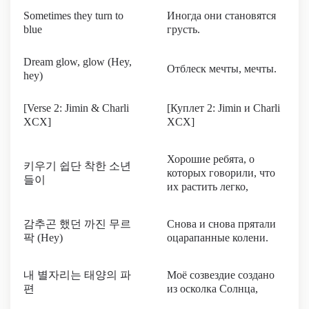
Sometimes they turn to
Иногда они становятся
blue
грусть.
Dream glow, glow (Hey,
Отблеск мечты, мечты.
hey)
[Verse 2: Jimin & Charli
[Куплет 2: Jimin и Charli
XCX]
XCX]
Хорошие ребята, о
키우기 쉽단 착한 소년
которых говорили, что
들이
их растить легко,
감추곤 했던 까진 무르
Снова и снова прятали
팍 (Hey)
оцарапанные колени.
내 별자리는 태양의 파
Моё созвездие создано
편
из осколка Солнца,