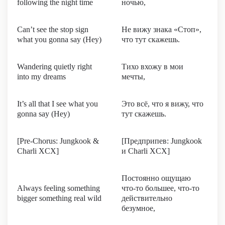
following the night time
ночью,
Can’t see the stop sign
Не вижу знака «Стоп»,
what you gonna say (Hey)
что тут скажешь.
Wandering quietly right
Тихо вхожу в мои
into my dreams
мечты,
It’s all that I see what you
Это всё, что я вижу, что
gonna say (Hey)
тут скажешь.
[Pre-Chorus: Jungkook &
[Предприпев: Jungkook
Charli XCX]
и Charli XCX]
Постоянно ощущаю
Always feeling something
что-то большее, что-то
bigger something real wild
действительно
безумное,