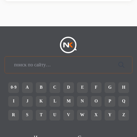
0-9
A
B
C
D
E
F
G
H
I
J
K
L
M
N
O
P
Q
R
S
T
U
V
W
X
Y
Z