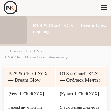
BTS & Charli XCX — Dream Glow
перевод
Главная
B
BTS
BTS & Charli XCX — Dream Glow перевод
BTS & Charli XCX
BTS и Charli XCX
— Dream Glow
— Отблеск Мечты
[Verse 1: Charli XCX]
[Куплет 1: Charli XCX]
I spend my whole life
Я всю жизнь следую за