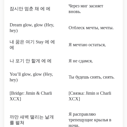
Через миг засияет
잠시만 멈춘 채 에 에
вновь.
Dream glow, glow (Hey,
Отблеск мечты, мечты.
hey)
내 꿈은 여기 Stay 에 에
Я мечтаю остаться,
에
나 포기 안 할게 에 에
Я не сдамся,
You’ll glow, glow (Hey,
Ты будешь сиять, сиять.
hey)
[Bridge: Jimin & Charli
[Связка: Jimin и Charli
XCX]
XCX]
Я расправляю
까만 새벽 떨리는 날개
трепещущие крылья в
를 펼쳐
ночи,