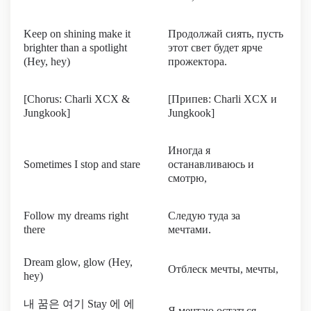
Keep on shining make it
Продолжай сиять, пусть
brighter than a spotlight
этот свет будет ярче
(Hey, hey)
прожектора.
[Chorus: Charli XCX &
[Припев: Charli XCX и
Jungkook]
Jungkook]
Иногда я
Sometimes I stop and stare
останавливаюсь и
смотрю,
Follow my dreams right
Следую туда за
there
мечтами.
Dream glow, glow (Hey,
Отблеск мечты, мечты,
hey)
내 꿈은 여기 Stay 에 에
Я мечтаю остаться,