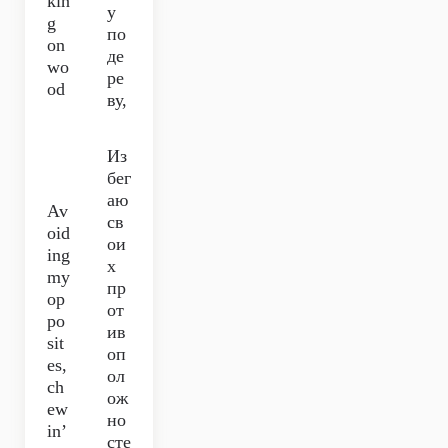
kin
у
g
по
on
де
wo
ре
od
ву,
Из
бег
аю
Av
св
oid
ои
ing
х
my
пр
op
от
po
ив
sit
оп
es,
ол
ch
ож
ew
но
in’
сте