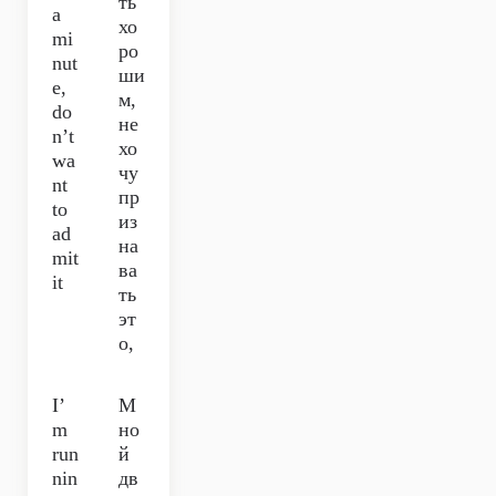
ть
a
хо
mi
ро
nut
ши
e,
м,
do
не
n’t
хо
wa
чу
nt
пр
to
из
ad
на
mit
ва
it
ть
эт
о,
I’
М
m
но
run
й
nin
дв