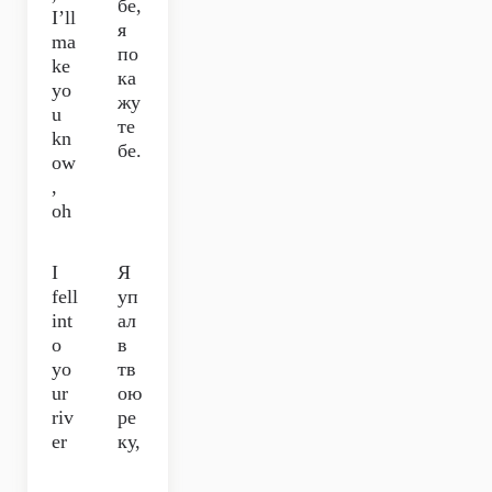
бе,
I’ll
я
ma
по
ke
ка
yo
жу
u
те
kn
бе.
ow
,
oh
I
Я
fell
уп
int
ал
o
в
yo
тв
ur
ою
riv
ре
er
ку,