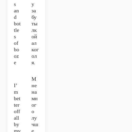
s
у
an
за
d
бу
bot
ты
tle
лк
s
ой
of
ал
bo
ког
oz
ол
e
я.
М
I’
не
m
на
bet
мн
ter
ог
off
о
all
лу
by
чш
my
е