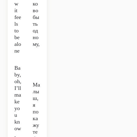
w
ко
it
во
fee
бы
ls
ть
to
од
be
но
alo
му,
ne
Ba
by,
oh,
Ма
I’ll
лы
ma
ш,
ke
я
yo
по
u
ка
kn
жу
ow
те
,