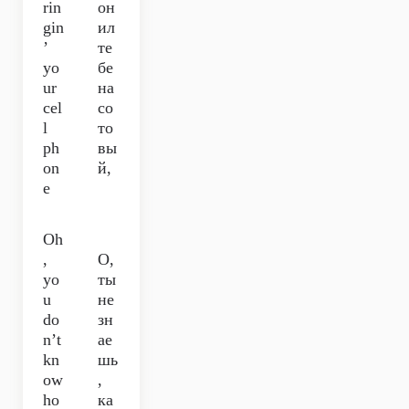
rin
он
gin
ил
’
те
yo
бе
ur
на
cel
со
l
то
ph
вы
on
й,
e
Oh
,
О,
yo
ты
u
не
do
зн
n’t
ае
kn
шь
ow
,
ho
ка