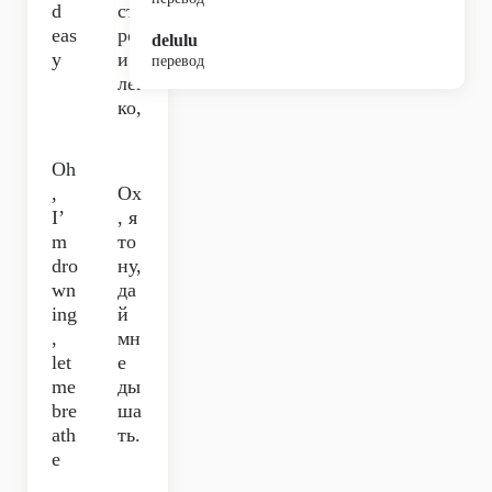
d
ст
eas
ро
delulu
y
и
перевод
лег
ко,
Oh
,
Ох
I’
, я
m
то
dro
ну,
wn
да
ing
й
,
мн
let
е
me
ды
bre
ша
ath
ть.
e