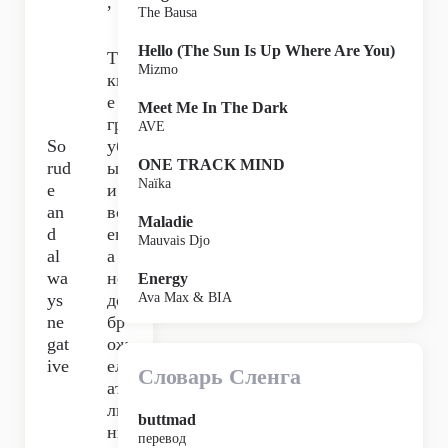
,
The Bausa
Hello (The Sun Is Up Where Are You)
Та
Mizmo
ки
е
Meet Me In The Dark
гр
AVE
So
уб
ONE TRACK MIND
rud
ые
Naïka
e
и
an
вс
Maladie
d
егд
Mauvais Djo
al
а
wa
не
Energy
ys
до
Ava Max & BIA
ne
бр
gat
ож
ive
ел
Словарь Сленга
ате
ль
buttmad
ны
перевод