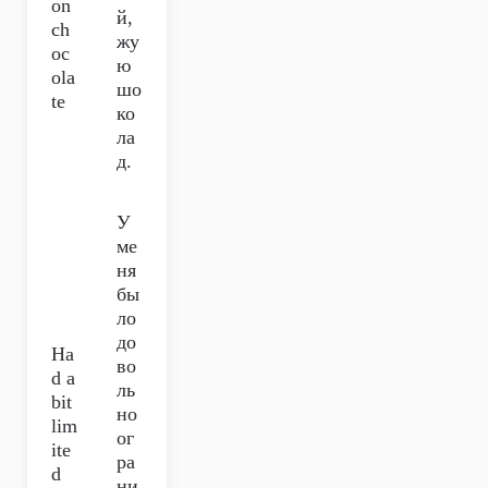
on
й,
ch
жу
oc
ю
ola
шо
te
ко
ла
д.
У
ме
ня
бы
ло
до
Ha
во
d a
ль
bit
но
lim
ог
ite
ра
d
ни