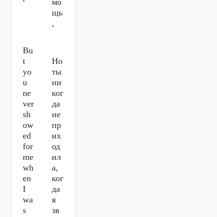
мо
щь
,
Bu
t
Но
yo
ты
u
ни
ne
ког
ver
да
sh
не
ow
пр
ed
их
for
од
me
ил
wh
а,
en
ког
I
да
wa
я
s
зв