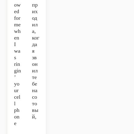
ow
пр
ed
их
for
од
me
ил
wh
а,
en
ког
I
да
wa
я
s
зв
rin
он
gin
ил
’
те
yo
бе
ur
на
cel
со
l
то
ph
вы
on
й,
e