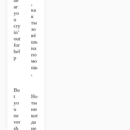
he
,
ar
ка
yo
к
u
ты
cry
зо
in’
вё
out
шь
for
на
hel
по
p
мо
щь
,
Bu
t
Но
yo
ты
u
ни
ne
ког
ver
да
sh
не