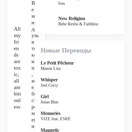
Вс
liou
е
мо
New Religion
и
Bebe Rexha & Faithless
All
др
my
узь
fri
я
en
то
Новые Переводы
ds
кс
are
ич
Le Petit Pêcheur
tox
ны
Manon Lisa
ic,
,
Whisper
all
вс
Joel Corry
am
е
biti
без
Girl
onl
ст
Jonas Blue
ess
ре
мл
Memories
ен
VIZE feat. ESKE
ий
Magnetic