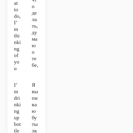
at
о
to
де
do,
ла
I’
ть,
m
ду
thi
ма
nki
ю
ng
о
of
те
yo
бе,
u
I’
Я
m
вы
dri
пи
nki
ва
ng
ю
up
бу
bot
ты
tle
лк