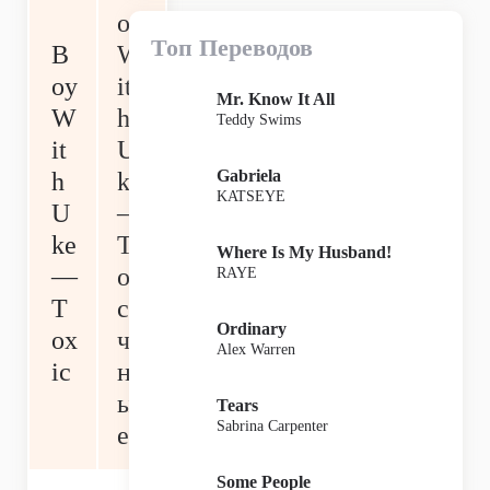
oy
Топ Переводов
B
W
oy
it
Mr. Know It All
W
h
Teddy Swims
it
U
Gabriela
h
ke
KATSEYE
U
—
ke
Т
Where Is My Husband!
—
ок
RAYE
T
си
Ordinary
ox
ч
Alex Warren
ic
н
ы
Tears
Sabrina Carpenter
е
Some People