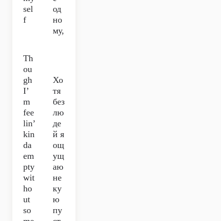
sel
од
f
но
му,
Th
ou
gh
Хо
I’
тя
m
без
fee
лю
lin’
де
kin
й я
da
ощ
em
ущ
pty
аю
wit
не
ho
ку
ut
ю
so
пу