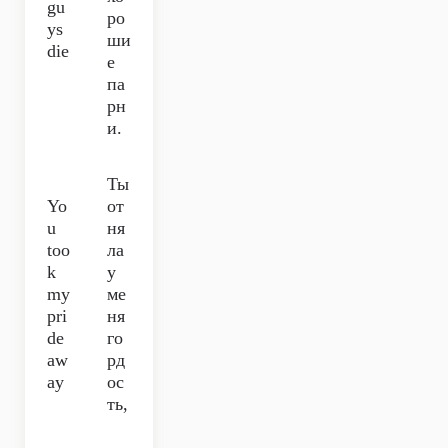
gu
ро
ys
ши
die
е
па
рн
и.
Ты
Yo
от
u
ня
too
ла
k
у
my
ме
pri
ня
de
го
aw
рд
ay
ос
ть,