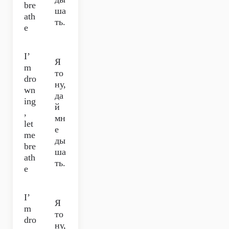
bre
ша
ath
ть.
e
I’
Я
m
то
dro
ну,
wn
да
ing
й
,
мн
let
е
me
ды
bre
ша
ath
ть.
e
I’
Я
m
то
dro
ну,