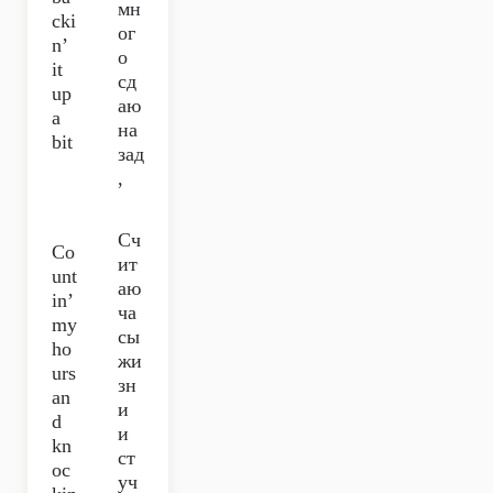
мн
cki
ог
n’
о
it
сд
up
аю
a
на
bit
зад
,
Сч
Co
ит
unt
аю
in’
ча
my
сы
ho
жи
urs
зн
an
и
d
и
kn
ст
oc
уч