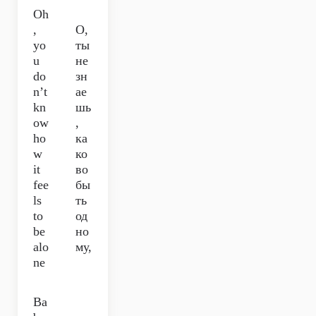
Oh
,
О,
yo
ты
u
не
do
зн
n’t
ае
kn
шь
ow
,
ho
ка
w
ко
it
во
fee
бы
ls
ть
to
од
be
но
alo
му,
ne
Ba