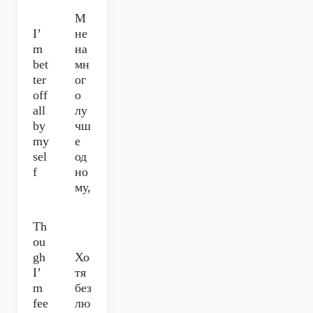
М
I’
не
m
на
bet
мн
ter
ог
off
о
all
лу
by
чш
my
е
sel
од
f
но
му,
Th
ou
gh
Хо
I’
тя
m
без
fee
лю