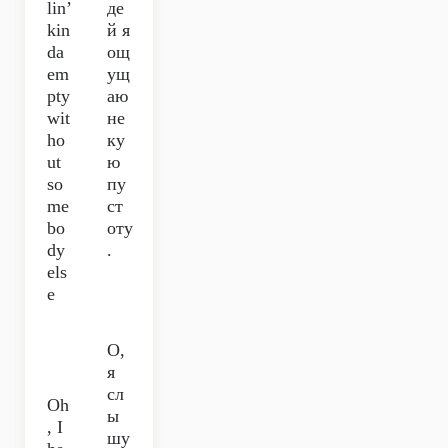
lin’
де
kin
й я
da
ощ
em
ущ
pty
аю
wit
не
ho
ку
ut
ю
so
пу
me
ст
bo
оту
dy
.
els
e
О,
я
сл
Oh
ы
, I
шу