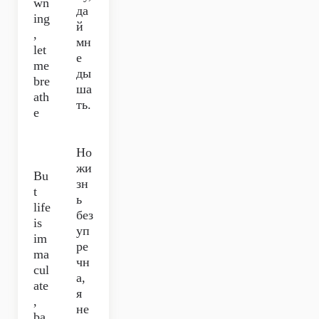
wn
да
ing
й
,
мн
let
е
me
ды
bre
ша
ath
ть.
e
Но
жи
Bu
зн
t
ь
life
без
is
уп
im
ре
ma
чн
cul
а,
ate
я
,
не
ba