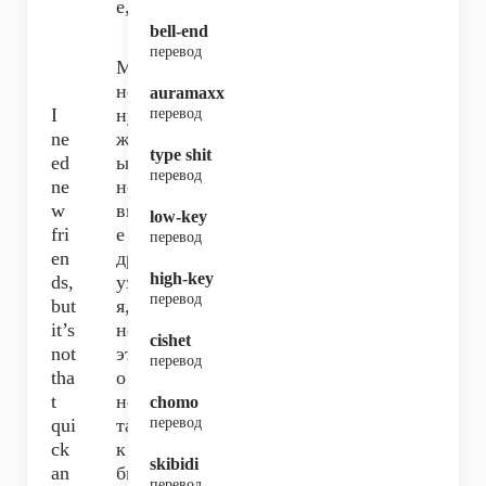
е,
bell-end
перевод
М
не
auramaxx
I
ну
перевод
ne
жн
type shit
ed
ы
перевод
ne
но
w
вы
low-key
fri
е
перевод
en
др
high-key
ds,
узь
перевод
but
я,
it’s
но
cishet
not
эт
перевод
tha
о
t
не
chomo
qui
та
перевод
ck
к
skibidi
an
бы
перевод