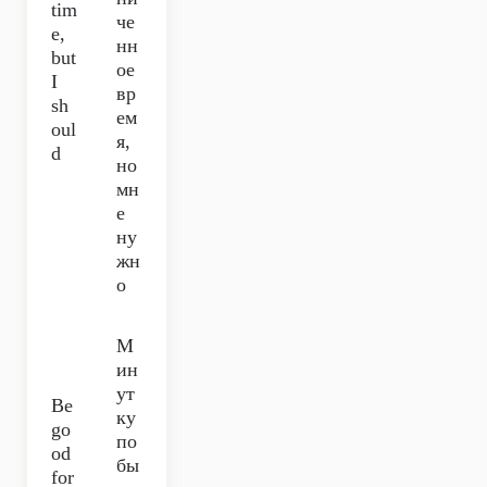
tim
че
e,
нн
but
ое
I
вр
sh
ем
oul
я,
d
но
мн
е
ну
жн
о
М
ин
ут
Be
ку
go
по
od
бы
for