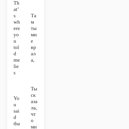
Th
at’
s
Та
wh
м
ere
ты
yo
мн
u
е
tol
вр
d
ал
me
а,
lie
s
Ты
ск
Yo
аза
u
ла,
sai
чт
d
о
tha
мн