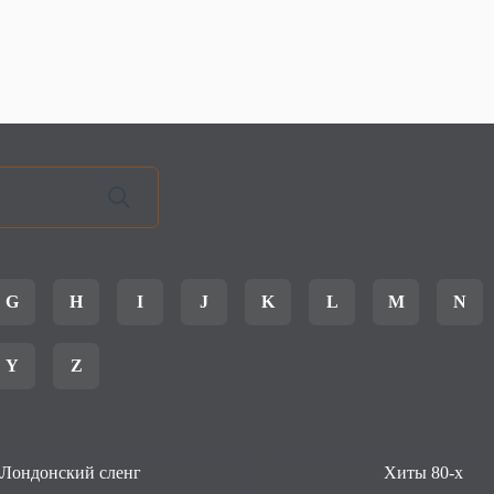
G
H
I
J
K
L
M
N
Y
Z
Лондонский сленг
Хиты 80-х