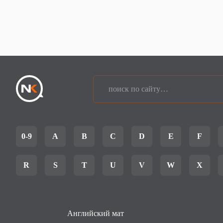
0-9
A
B
C
D
E
F
R
S
T
U
V
W
X
Английский мат