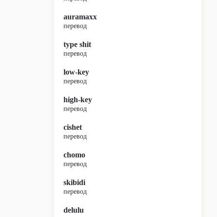
auramaxx
перевод
type shit
перевод
low-key
перевод
high-key
перевод
cishet
перевод
chomo
перевод
skibidi
перевод
delulu