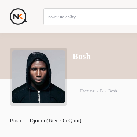
Bosh
Главная
B
Bosh
Bosh — Djomb (Bien Ou Quoi)