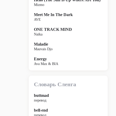
Mizmo
Meet Me In The Dark
AVE
ONE TRACK MIND
Naïka
Maladie
Mauvais Djo
Energy
Ava Max & BIA
Словарь Сленга
buttmad
перевод
bell-end
перевод