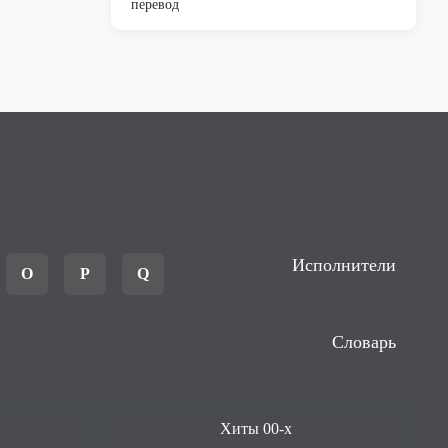
перевод
Исполнители
O
P
Q
Словарь
Хиты 00-х