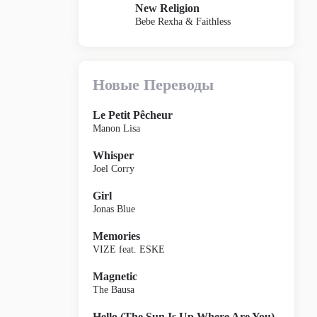
New Religion
Bebe Rexha & Faithless
Новые Переводы
Le Petit Pêcheur
Manon Lisa
Whisper
Joel Corry
Girl
Jonas Blue
Memories
VIZE feat. ESKE
Magnetic
The Bausa
Hello (The Sun Is Up Where Are You)