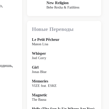
New Religion
о,
Bebe Rexha & Faithless
Новые Переводы
Le Petit Pêcheur
Manon Lisa
Whisper
Joel Corry
ходишь,
Girl
Jonas Blue
Memories
VIZE feat. ESKE
Magnetic
The Bausa
Hello (The Sun Is Up Where Are You)