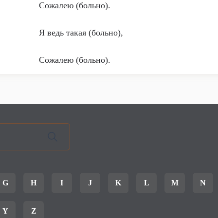
Сожалею (больно).
Я ведь такая (больно),
Сожалею (больно).
G
H
I
J
K
L
M
N
Y
Z