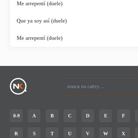
Me arrepentí (duele)
Que ya soy así (duele)
Me arrepentí (duele)
0-9
A
B
C
D
E
F
R
S
T
U
V
W
X