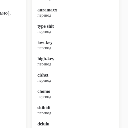
auramaxx
ьно),
перевод
type shit
перевод
low-key
перевод
high-key
перевод
cishet
перевод
chomo
перевод
skibidi
перевод
delulu