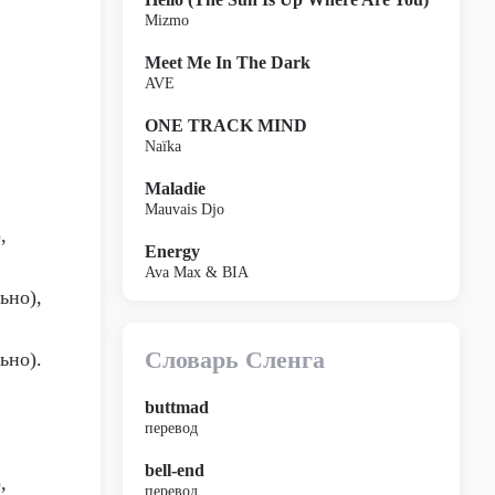
Mizmo
Meet Me In The Dark
AVE
ONE TRACK MIND
Naïka
Maladie
Mauvais Djo
,
Energy
Ava Max & BIA
ьно),
Словарь Сленга
ьно).
buttmad
перевод
bell-end
,
перевод