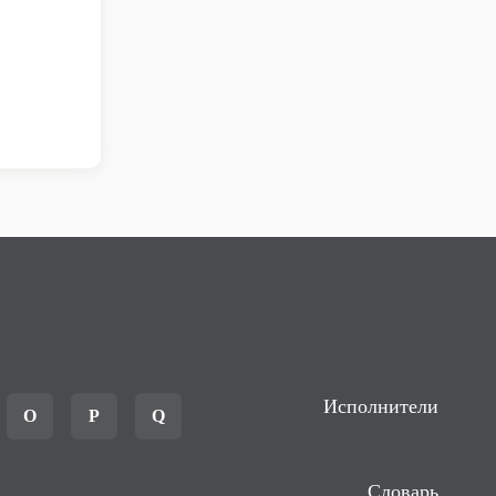
Исполнители
O
P
Q
Словарь