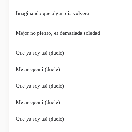
Imaginando que algún día volverá
Mejor no pienso, es demasiada soledad
Que ya soy así (duele)
Me arrepentí (duele)
Que ya soy así (duele)
Me arrepentí (duele)
Que ya soy así (duele)