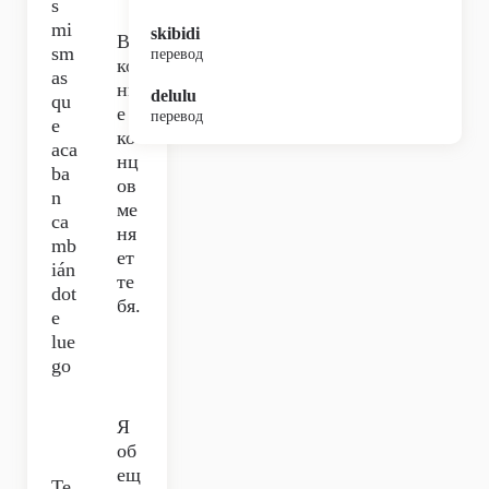
s
mi
skibidi
В
sm
перевод
ко
as
нц
delulu
qu
е
перевод
e
ко
aca
нц
ba
ов
n
ме
ca
ня
mb
ет
ián
те
dot
бя.
e
lue
go
Я
об
ещ
Te