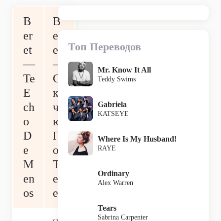
B
B
er
er
Топ Переводов
et
et
—
—
Mr. Know It All
Te
С
Teddy Swims
E
ку
Gabriela
ch
ча
KATSEYE
o
ю
D
П
Where Is My Husband!
e
о
RAYE
M
Т
Ordinary
en
еб
Alex Warren
os
е
Tears
Sabrina Carpenter