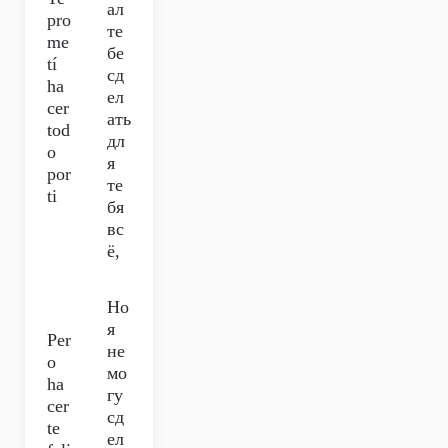
ал
pro
те
me
бе
tí
сд
ha
ел
cer
ать
tod
дл
o
я
por
те
ti
бя
вс
ё,
Но
я
Per
не
o
мо
ha
гу
cer
сд
te
ел