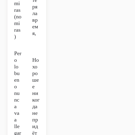
те
mi
ря
ras
ла
(no
вр
mi
ем
ras
я,
)
Per
o
Но
lo
хо
bu
ро
en
ше
o
е
nu
ни
nc
ког
a
да
va
не
a
пр
lle
ид
gar
ёт