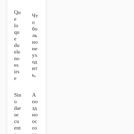
Qu
Чт
e
о
lo
бо
qu
ль
e
но
du
не
ele
ух
no
од
es
ит
irs
ь,
e
Sin
А
o
по
dar
зд
se
но
cu
ос
ent
оз