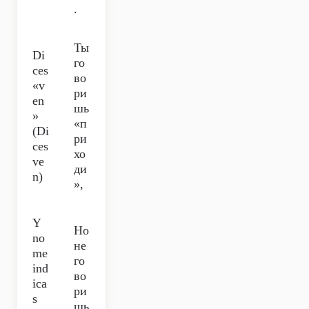
.
Ты
Di
го
ces
во
«v
ри
en
шь
»
«п
(Di
ри
ces
хо
ve
ди
n)
»,
Y
Но
no
не
me
го
ind
во
ica
ри
s
шь