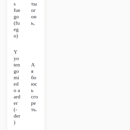
s
ты
fue
ог
go
он
(fu
ь,
eg
o)
Y
yo
ten
А
go
я
mi
бо
ed
юс
o a
ь
ard
сго
er
ре
(-
ть.
der
)