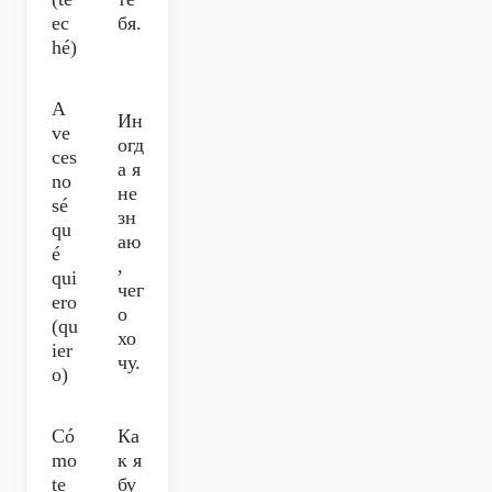
ec
бя.
hé)
A
Ин
ve
огд
ces
а я
no
не
sé
зн
qu
аю
é
,
qui
чег
ero
о
(qu
хо
ier
чу.
o)
Có
Ка
mo
к я
te
бу