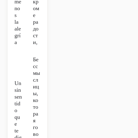
me
кр
no
ом
s
е
la
ра
ale
до
grí
ст
a
и,
Бе
сс
мы
сл
Un
иц
sin
ы,
sen
ко
tid
то
o
ра
qu
я
e
го
te
во
dig