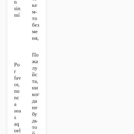
n
ке
sin
м-
mí
то
без
ме
ня,
По
жа
Po
лу
r
йс
fav
та,
or,
ни
nu
ког
nc
да
a
не
sea
бу
s
дь
aq
то
uel
й,