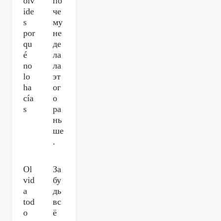
olv
по
ide
че
s
му
por
не
qu
де
é
ла
no
ла
lo
эт
ha
ог
cía
о
s
ра
нь
ше
.
Ol
За
vid
бу
a
дь
tod
вс
o
ё