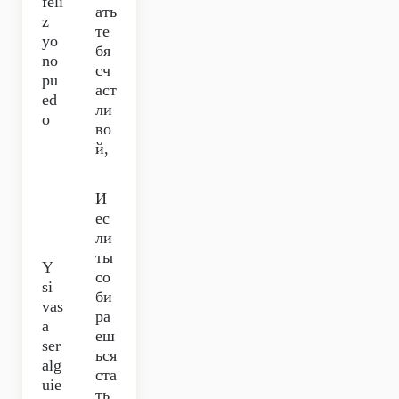
feli
ать
z
те
yo
бя
no
сч
pu
аст
ed
ли
o
во
й,
И
ес
ли
ты
Y
со
si
би
vas
ра
a
еш
ser
ься
alg
ста
uie
ть