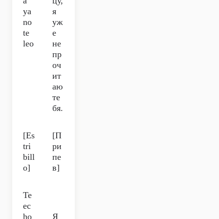
a
цу,
ya
я
no
уж
te
е
leo
не
пр
оч
ит
аю
те
бя.
[Es
[П
tri
ри
bill
пе
o]
в]
Te
ec
ho
Я