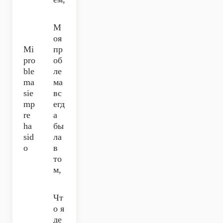
М
оя
Mi
пр
pro
об
ble
ле
ma
ма
sie
вс
mp
егд
re
а
ha
бы
sid
ла
o
в
то
м,
Чт
о я
де