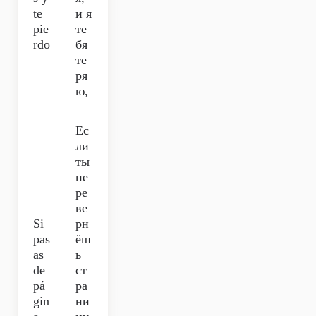
te
и я
pie
те
rdo
бя
те
ря
ю,
Ес
ли
ты
пе
ре
ве
Si
рн
pas
ёш
as
ь
de
ст
pá
ра
gin
ни