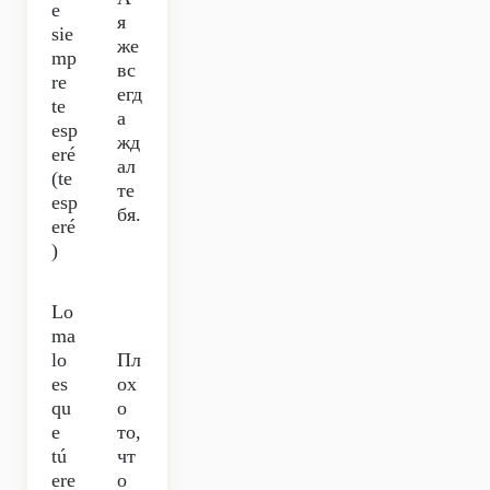
e
я
sie
же
mp
вс
re
егд
te
а
esp
жд
eré
ал
(te
те
esp
бя.
eré
)
Lo
ma
lo
Пл
es
ох
qu
о
e
то,
tú
чт
ere
о