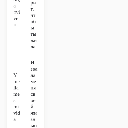
ри
a
т,
«vi
чт
ve
об
»
ы
ты
жи
ла
И
зва
Y
ла
me
ме
lla
ня
me
св
s
ое
mi
й
vid
жи
a
зн
ью