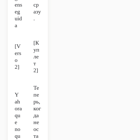
ens
ср
eg
азу
uid
.
a
[К
[V
уп
ers
ле
o
т
2]
2]
Те
Y
пе
ah
рь,
ora
ког
qu
да
e
не
no
ос
qu
та