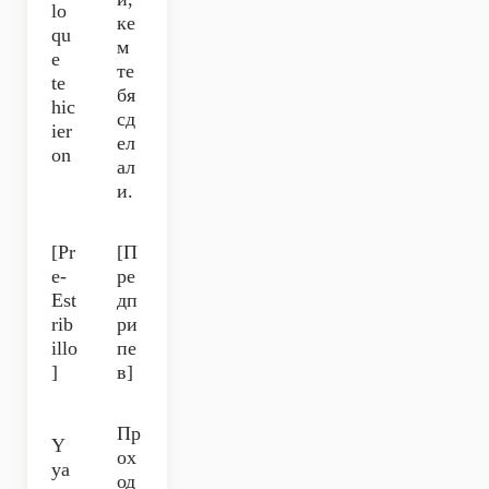
lo
ке
qu
м
e
те
te
бя
hic
сд
ier
ел
on
ал
и.
[Pr
[П
e-
ре
Est
дп
rib
ри
illo
пе
]
в]
Пр
Y
ох
ya
од