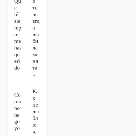
Qu
о
e
ты
tú
вс
sie
егд
mp
а
re
лю
me
би
has
ла
qu
ме
eri
ня
do
та
к,
Ка
Co
к
mo
не
no
лю
ha
бл
go
ю
yo
я,