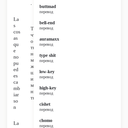
.
buttmad
перевод
La
bell-end
s
То,
перевод
cos
чт
as
auramaxx
о
qu
перевод
ты
e
не
type shit
no
мо
перевод
pu
же
ed
low-key
шь
es
перевод
из
ca
ме
mb
high-key
ни
перевод
iar
ть,
so
cishet
n
перевод
chomo
La
перевод