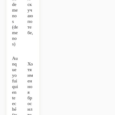
de
ск
me
уч
no
аю
s
по
(de
те
me
бе,
no
s)
Au
nq
Хо
ue
тя
yo
им
fui
ен
qui
но
en
я
te
бр
ec
ос
hé
ил
(te
те