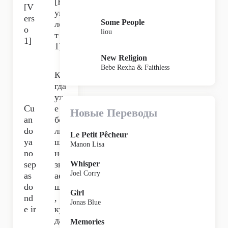
[К
[V
уп
ers
Some People
ле
o
liou
т
1]
1]
New Religion
Bebe Rexha & Faithless
Ко
гда
уж
Cu
е
Новые Переводы
an
бо
do
ль
Le Petit Pêcheur
ya
ше
Manon Lisa
no
не
sep
зн
Whisper
Joel Corry
as
ае
do
шь
Girl
nd
,
Jonas Blue
e ir
ку
да
Memories