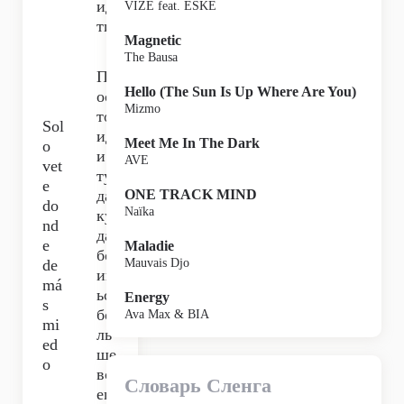
ид
VIZE feat. ESKE
ти,
Magnetic
The Bausa
Пр
Hello (The Sun Is Up Where Are You)
ос
Mizmo
то
Sol
ид
Meet Me In The Dark
o
и
AVE
vet
ту
e
да,
ONE TRACK MIND
do
Naïka
ку
nd
да
e
Maladie
бо
de
Mauvais Djo
иш
má
ься
Energy
s
бо
Ava Max & BIA
mi
ль
ed
ше
o
вс
Словарь Сленга
его