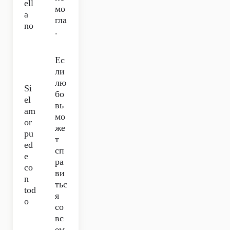
ell
мо
a
гла
no
.
Ес
ли
лю
Si
бо
el
вь
am
мо
or
же
pu
т
ed
сп
e
ра
co
ви
n
тьс
tod
я
o
со
вс
ем,