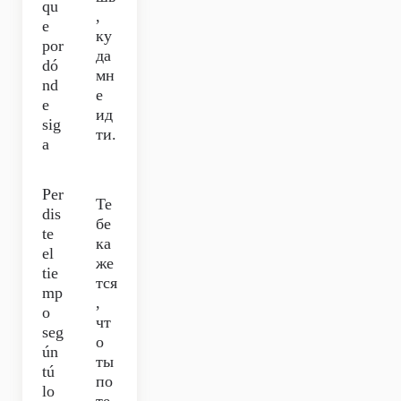
qu
,
e
ку
por
да
dó
мн
nd
е
e
ид
sig
ти.
a
Per
Те
dis
бе
te
ка
el
же
tie
тся
mp
,
o
чт
seg
о
ún
ты
tú
по
lo