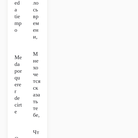
ed
ло
a
сь
tie
вр
mp
ем
o
ен
и,
М
Me
не
da
хо
por
че
qu
тся
ere
ск
r
аза
de
ть
cirt
те
e
бе,
Чт