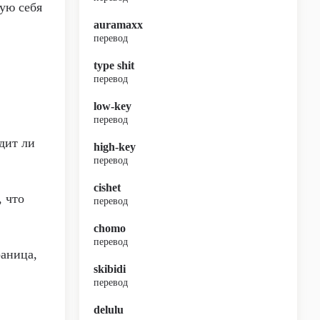
вую себя
auramaxx
перевод
type shit
перевод
.
low-key
перевод
дит ли
high-key
перевод
cishet
, что
перевод
chomo
перевод
раница,
skibidi
перевод
delulu