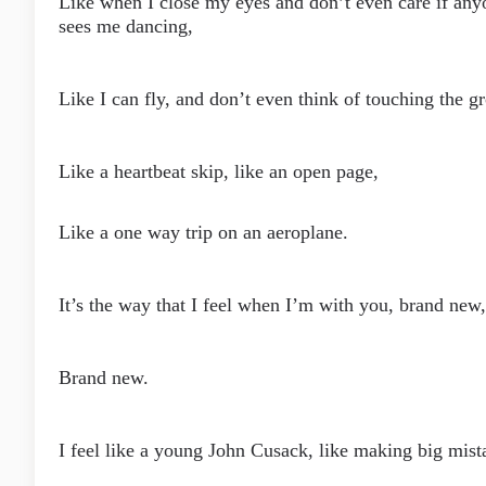
Like when I close my eyes and don’t even care if any
sees me dancing,
Like I can fly, and don’t even think of touching the g
Like a heartbeat skip, like an open page,
Like a one way trip on an aeroplane.
It’s the way that I feel when I’m with you, brand new,
Brand new.
I feel like a young John Cusack, like making big mist