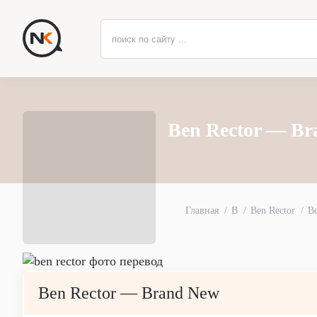
Ben Rector — Br
Главная
B
Ben Rector
B
Ben Rector — Brand New