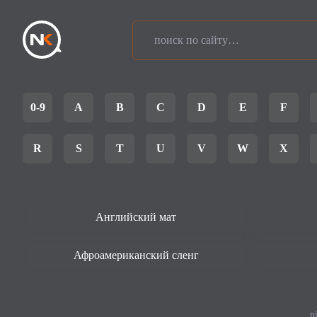
0-9
A
B
C
D
E
F
R
S
T
U
V
W
X
Английский мат
Афроамериканский сленг
n