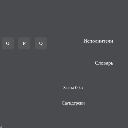
Исполнители
O
P
Q
Словарь
Хиты 00-х
Саундтреки
м.