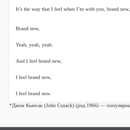
It’s the way that I feel when I’m with you, brand new,
Brand new,
Yeah, yeah, yeah.
And I feel brand new,
I feel brand new,
I feel brand new.
*Джон Кьюсак (John Cusack) (род.1966) — популярн