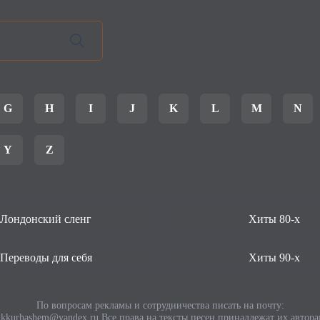
G
H
I
J
K
L
M
N
Y
Z
Лондонский сленг
Хиты 80-х
Переводы для себя
Хиты 90-х
По вопросам рекламы и сотрудничества писать на почту:
ikkurhashem@yandex.ru
Все права на тексты песен принадлежат их автора