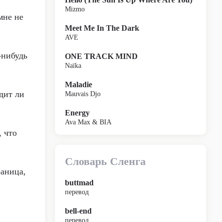
Mizmo
мне не
Meet Me In The Dark
AVE
-нибудь
ONE TRACK MIND
Naïka
Maladie
дит ли
Mauvais Djo
Energy
Ava Max & BIA
, что
Словарь Сленга
раница,
buttmad
перевод
bell-end
перевод