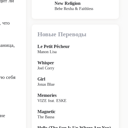
дит ли
New Religion
Bebe Rexha & Faithless
, что
Новые Переводы
раница,
Le Petit Pêcheur
Manon Lisa
Whisper
Joel Corry
ую себя
Girl
Jonas Blue
Memories
VIZE feat. ESKE
Magnetic
мне
The Bausa
Hello (The Sun Is Up Where Are You)