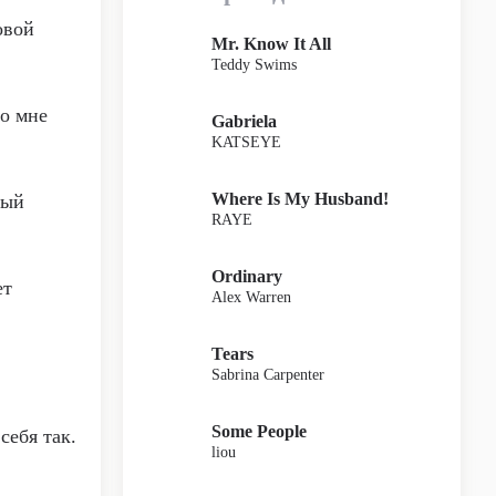
овой
Mr. Know It All
Teddy Swims
но мне
Gabriela
KATSEYE
Where Is My Husband!
вый
RAYE
Ordinary
ет
Alex Warren
Tears
Sabrina Carpenter
Some People
себя так.
liou