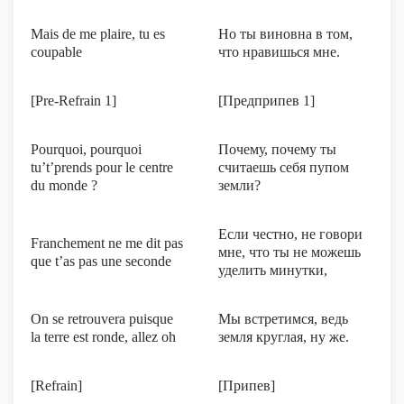
Mais de me plaire, tu es
Но ты виновна в том,
coupable
что нравишься мне.
[Pre-Refrain 1]
[Предприпев 1]
Pourquoi, pourquoi
Почему, почему ты
tu’t’prends pour le centre
считаешь себя пупом
du monde ?
земли?
Если честно, не говори
Franchement ne me dit pas
мне, что ты не можешь
que t’as pas une seconde
уделить минутки,
On se retrouvera puisque
Мы встретимся, ведь
la terre est ronde, allez oh
земля круглая, ну же.
[Refrain]
[Припев]