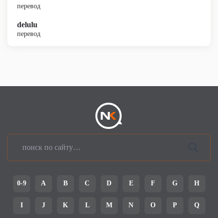
перевод
delulu
перевод
0-9
A
B
C
D
E
F
G
H
I
J
K
L
M
N
O
P
Q