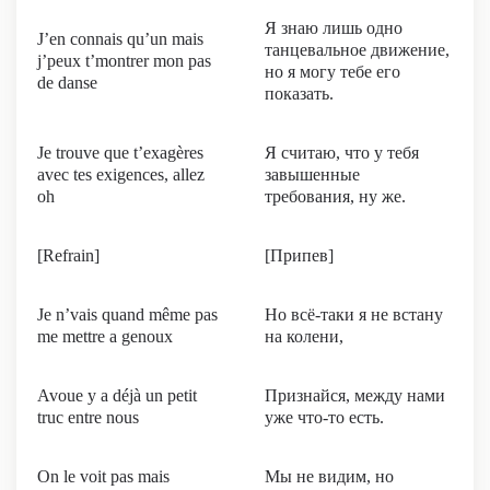
Я знаю лишь одно
J’en connais qu’un mais
танцевальное движение,
j’peux t’montrer mon pas
но я могу тебе его
de danse
показать.
Je trouve que t’exagères
Я считаю, что у тебя
avec tes exigences, allez
завышенные
oh
требования, ну же.
[Refrain]
[Припев]
Je n’vais quand même pas
Но всё-таки я не встану
me mettre a genoux
на колени,
Avoue y a déjà un petit
Признайся, между нами
truc entre nous
уже что-то есть.
On le voit pas mais
Мы не видим, но