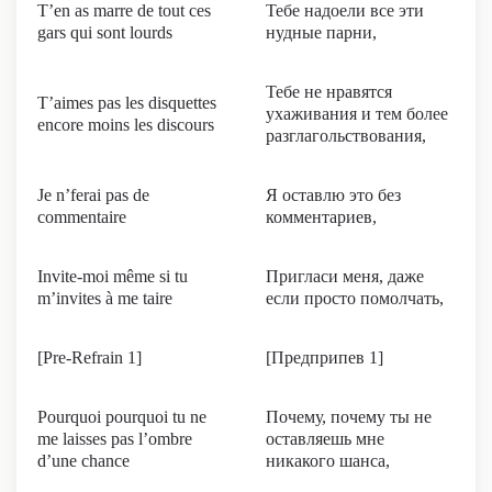
T’en as marre de tout ces
Тебе надоели все эти
gars qui sont lourds
нудные парни,
Тебе не нравятся
T’aimes pas les disquettes
ухаживания и тем более
encore moins les discours
разглагольствования,
Je n’ferai pas de
Я оставлю это без
commentaire
комментариев,
Invite-moi même si tu
Пригласи меня, даже
m’invites à me taire
если просто помолчать,
[Pre-Refrain 1]
[Предприпев 1]
Pourquoi pourquoi tu ne
Почему, почему ты не
me laisses pas l’ombre
оставляешь мне
d’une chance
никакого шанса,