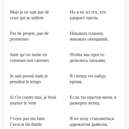
Mais je ne suis pas de
Но я не из тех, кто
ceux qui se taillent
удирает прочь.
Pas de projets, pas de
Никаких планов,
promesses
никаких обещаний,
Juste qu’on mette en
Чтобы мы просто
commun nos caresses
делились ласками.
Je suis pressé mais je
Я спешу, но найду
prendrai le temps
время.
Si t’es contre moi, je ferai
Если ты против меня, я
tourner le vent
разверну ветер,
J’veux pas me faire
Я не хочу становиться
l’avocat du diable
адвокатом дьявола,