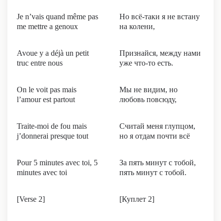
Je n’vais quand même pas
Но всё-таки я не встану
me mettre a genoux
на колени,
Avoue y a déjà un petit
Признайся, между нами
truc entre nous
уже что-то есть.
On le voit pas mais
Мы не видим, но
l’amour est partout
любовь повсюду,
Traite-moi de fou mais
Считай меня глупцом,
j’donnerai presque tout
но я отдам почти всё
Pour 5 minutes avec toi, 5
За пять минут с тобой,
minutes avec toi
пять минут с тобой.
[Verse 2]
[Куплет 2]