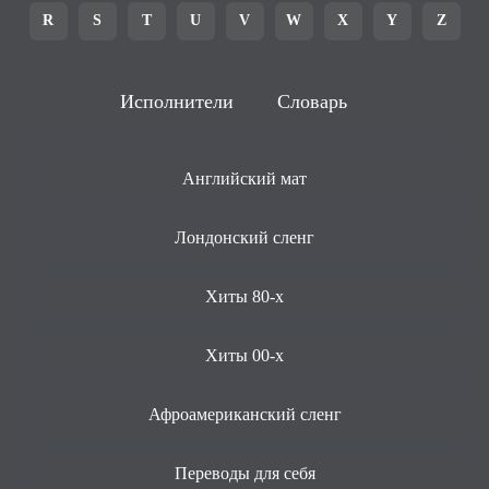
R
S
T
U
V
W
X
Y
Z
Исполнители
Словарь
Английский мат
Лондонский сленг
Хиты 80-х
Хиты 00-х
Афроамериканский сленг
Переводы для себя