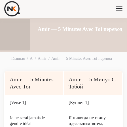
Amir — 5 Minutes Avec Toi перевод
Главная
A
Amir
Amir — 5 Minutes Avec Toi перевод
Amir — 5 Minutes
Amir — 5 Минут С
Avec Toi
Тобой
[Verse 1]
[Куплет 1]
Je ne serai jamais le
Я никогда не стану
gendre idéal
идеальным зятем,