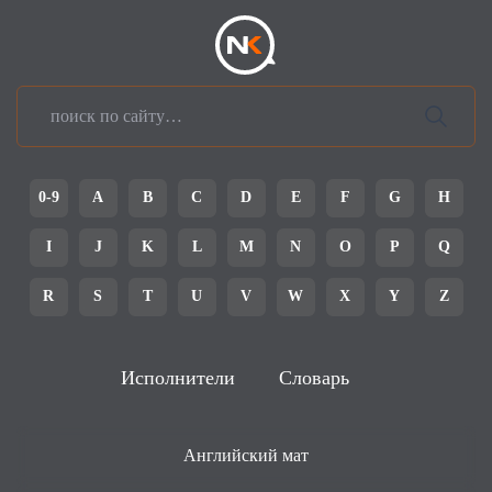
0-9
A
B
C
D
E
F
G
H
I
J
K
L
M
N
O
P
Q
R
S
T
U
V
W
X
Y
Z
Исполнители
Словарь
Английский мат