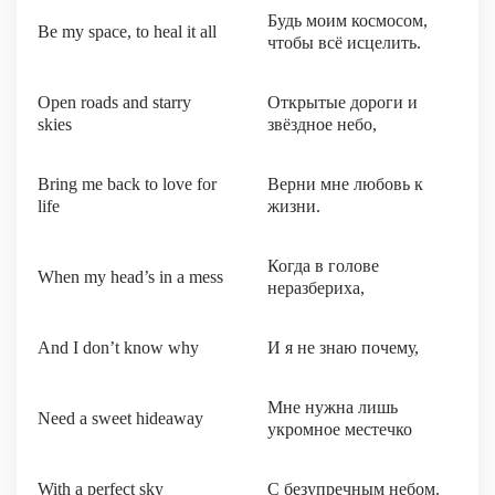
Будь моим космосом,
Be my space, to heal it all
чтобы всё исцелить.
Open roads and starry
Открытые дороги и
skies
звёздное небо,
Bring me back to love for
Верни мне любовь к
life
жизни.
Когда в голове
When my head’s in a mess
неразбериха,
And I don’t know why
И я не знаю почему,
Мне нужна лишь
Need a sweet hideaway
укромное местечко
With a perfect sky
С безупречным небом.