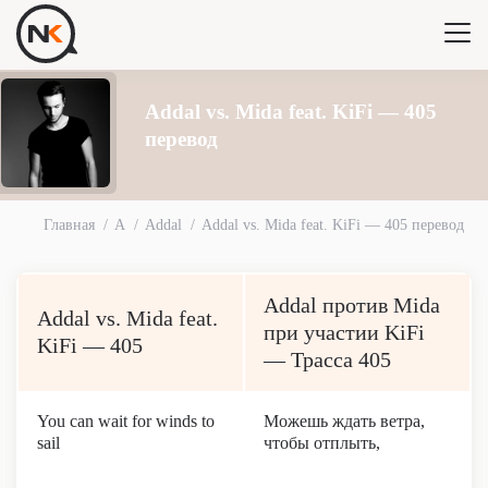
Addal vs. Mida feat. KiFi — 405
перевод
Главная
A
Addal
Addal vs. Mida feat. KiFi — 405 перевод
Addal против Mida
Addal vs. Mida feat.
при участии KiFi
KiFi — 405
— Трасса 405
You can wait for winds to
Можешь ждать ветра,
sail
чтобы отплыть,