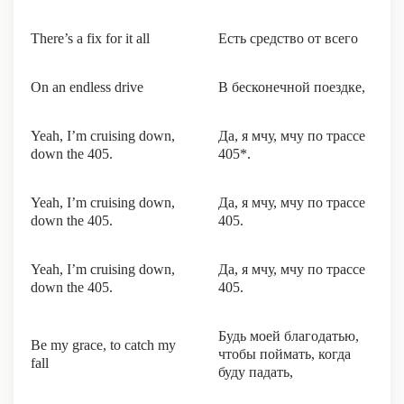
There’s a fix for it all
Есть средство от всего
On an endless drive
В бесконечной поездке,
Yeah, I’m cruising down,
Да, я мчу, мчу по трассе
down the 405.
405*.
Yeah, I’m cruising down,
Да, я мчу, мчу по трассе
down the 405.
405.
Yeah, I’m cruising down,
Да, я мчу, мчу по трассе
down the 405.
405.
Будь моей благодатью,
Be my grace, to catch my
чтобы поймать, когда
fall
буду падать,