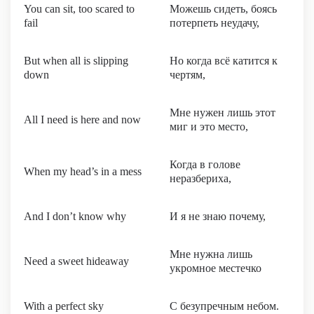
You can sit, too scared to
Можешь сидеть, боясь
fail
потерпеть неудачу,
But when all is slipping
Но когда всё катится к
down
чертям,
Мне нужен лишь этот
All I need is here and now
миг и это место,
Когда в голове
When my head’s in a mess
неразбериха,
And I don’t know why
И я не знаю почему,
Мне нужна лишь
Need a sweet hideaway
укромное местечко
With a perfect sky
С безупречным небом.