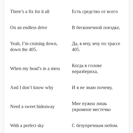
There’s a fix for it all
Есть средство от всего
On an endless drive
В бесконечной поездке,
Yeah, I’m cruising down,
Да, я мчу, мчу по трассе
down the 405.
405.
Когда в голове
When my head’s in a mess
неразбериха,
And I don’t know why
И я не знаю почему,
Мне нужна лишь
Need a sweet hideaway
укромное местечко
With a perfect sky
С безупречным небом.