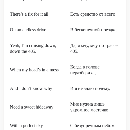
There’s a fix for it all
Есть средство от всего
On an endless drive
В бесконечной поездке,
Yeah, I’m cruising down,
Да, я мчу, мчу по трассе
down the 405.
405.
Когда в голове
When my head’s in a mess
неразбериха,
And I don’t know why
И я не знаю почему,
Мне нужна лишь
Need a sweet hideaway
укромное местечко
With a perfect sky
С безупречным небом.