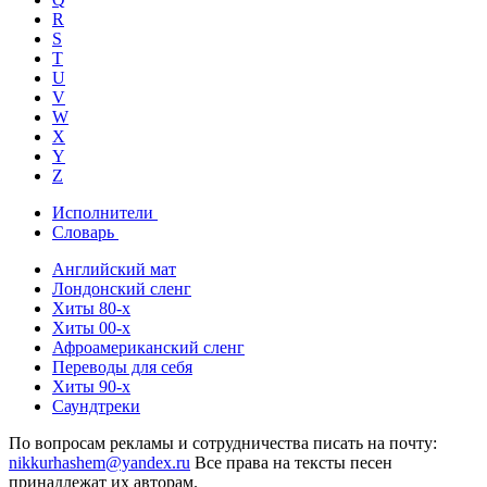
R
S
T
U
V
W
X
Y
Z
Исполнители
Словарь
Английский мат
Лондонский сленг
Хиты 80-х
Хиты 00-х
Афроамериканский сленг
Переводы для себя
Хиты 90-х
Саундтреки
По вопросам рекламы и сотрудничества писать на почту:
nikkurhashem@yandex.ru
Все права на тексты песен
принадлежат их авторам.