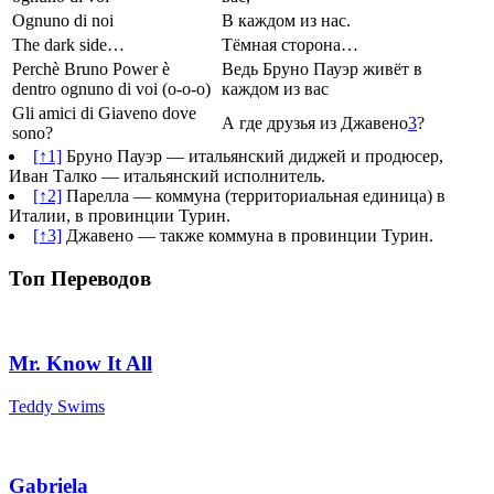
Ognuno di noi
В каждом из нас.
The dark side…
Тёмная сторона…
Perchè Bruno Power è
Ведь Бруно Пауэр живёт в
dentro ognuno di voi (o-o-o)
каждом из вас
Gli amici di Giaveno dove
А где друзья из Джавено
3
?
sono?
[↑1]
Бруно Пауэр — итальянский диджей и продюсер,
Иван Талко — итальянский исполнитель.
[↑2]
Парелла — коммуна (территориальная единица) в
Италии, в провинции Турин.
[↑3]
Джавено — также коммуна в провинции Турин.
Топ Переводов
Mr. Know It All
Teddy Swims
Gabriela