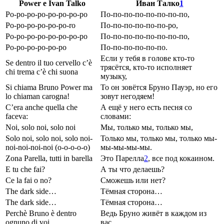
Power e Ivan Talko
Иван Талко
1
Po-po-po-po-po-po-po-po
По-по-по-по-по-по-по-по,
Po-po-po-po-po-po-ro
По-по-по-по-по-по-ро,
Po-po-po-po-po-po-po-po
По-по-по-по-по-по-по-по,
Po-po-po-po-po-po
По-по-по-по-по-по.
Если у тебя в голове кто-то
Se dentro il tuo cervello c’è
трясётся, кто-то исполняет
chi trema c’è chi suona
музыку,
Si chiama Bruno Power ma
То он зовётся Бруно Пауэр, но его
lo chiaman carogna!
зовут негодяем!
C’era anche quella che
А ещё у него есть песня со
faceva:
словами:
Noi, solo noi, solo noi
Мы, только мы, только мы,
Solo noi, solo noi, solo noi-
Только мы, только мы, только мы-
noi-noi-noi-noi (o-o-o-o-o)
мы-мы-мы-мы.
Zona Parella, tutti in barella
Это Парелла
2
, все под кокаином.
E tu che fai?
А ты что делаешь?
Ce la fai o no?
Сможешь или нет?
The dark side…
Тёмная сторона…
The dark side…
Тёмная сторона…
Perchè Bruno è dentro
Ведь Бруно живёт в каждом из
ognuno di voi
вас,