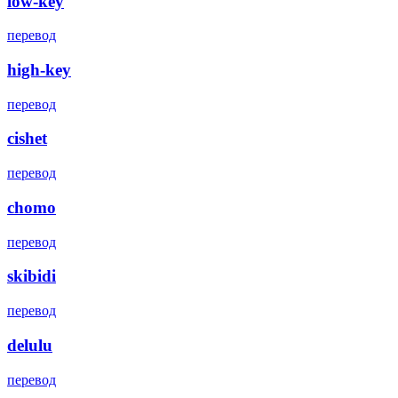
low-key
перевод
high-key
перевод
cishet
перевод
chomo
перевод
skibidi
перевод
delulu
перевод