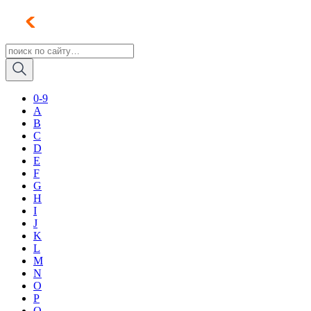
0-9
A
B
C
D
E
F
G
H
I
J
K
L
M
N
O
P
Q