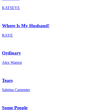
KATSEYE
Where Is My Husband!
RAYE
Ordinary
Alex Warren
Tears
Sabrina Carpenter
Some People