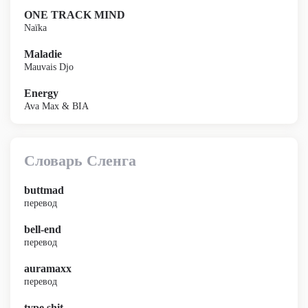
ONE TRACK MIND
Naïka
Maladie
Mauvais Djo
Energy
Ava Max & BIA
Словарь Сленга
buttmad
перевод
bell-end
перевод
auramaxx
перевод
type shit