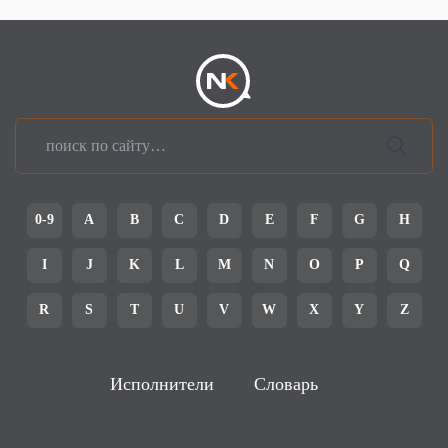
0-9
A
B
C
D
E
F
G
H
I
J
K
L
M
N
O
P
Q
R
S
T
U
V
W
X
Y
Z
Исполнители
Словарь