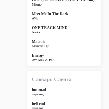
Mizmo
Meet Me In The Dark
AVE
ONE TRACK MIND
Naïka
Maladie
Mauvais Djo
Energy
Ava Max & BIA
Словарь Сленга
buttmad
перевод
bell-end
перевод