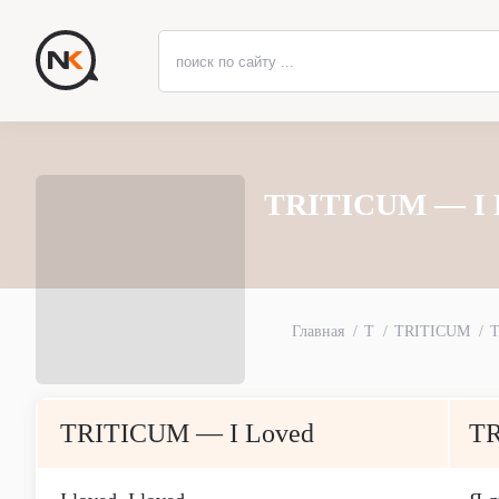
TRITICUM — I L
Главная
T
TRITICUM
T
TRITICUM — I Loved
T