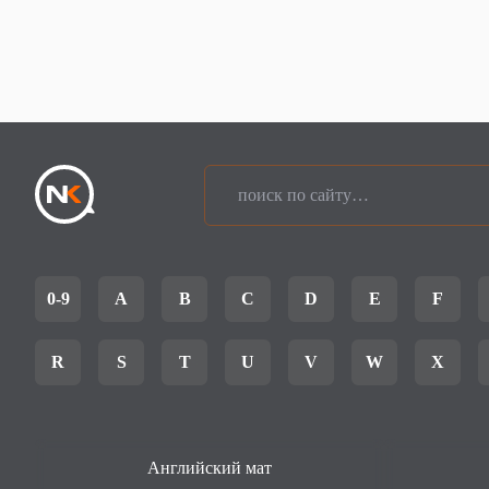
0-9
A
B
C
D
E
F
R
S
T
U
V
W
X
Английский мат