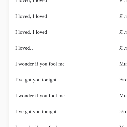
I loved, I loved
Я л
I loved, I loved
Я л
I loved, I loved
Я л
I loved…
Я 
I wonder if you fool me
Мне
I’ve got you tonight
Это
I wonder if you fool me
Мне
I’ve got you tonight
Это