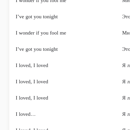
I wonder if you fool me
Мне
I’ve got you tonight
Это
I wonder if you fool me
Мне
I’ve got you tonight
Это
I loved, I loved
Я л
I loved, I loved
Я л
I loved, I loved
Я л
I loved…
Я 