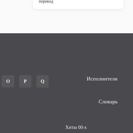
перевод
Исполнители
O
P
Q
Словарь
Хиты 00-х