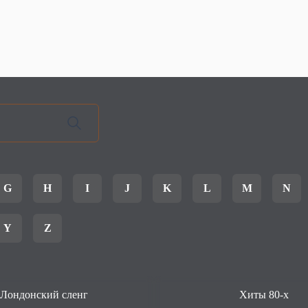
G
H
I
J
K
L
M
N
Y
Z
Лондонский сленг
Хиты 80-х