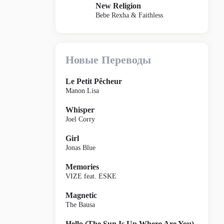
New Religion
Bebe Rexha & Faithless
Новые Переводы
Le Petit Pêcheur
Manon Lisa
Whisper
Joel Corry
Girl
Jonas Blue
Memories
VIZE feat. ESKE
Magnetic
The Bausa
Hello (The Sun Is Up Where Are You)