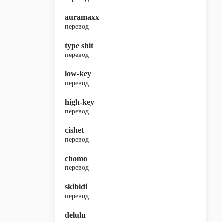
auramaxx
перевод
type shit
перевод
low-key
перевод
high-key
перевод
cishet
перевод
chomo
перевод
skibidi
перевод
delulu