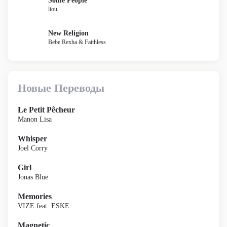
Some People
liou
New Religion
Bebe Rexha & Faithless
Новые Переводы
Le Petit Pêcheur
Manon Lisa
Whisper
Joel Corry
Girl
Jonas Blue
Memories
VIZE feat. ESKE
Magnetic