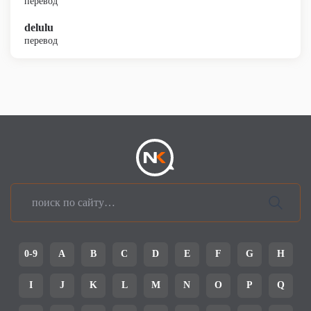
перевод
delulu
перевод
0-9
A
B
C
D
E
F
G
H
I
J
K
L
M
N
O
P
Q