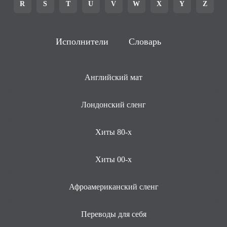
R
S
T
U
V
W
X
Y
Z
Исполнители
Словарь
Английский мат
Лондонский сленг
Хиты 80-х
Хиты 00-х
Афроамериканский сленг
Переводы для себя