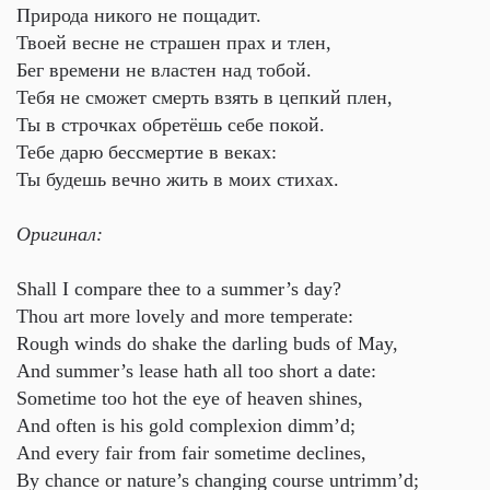
Природа никого не пощадит.
Твоей весне не страшен прах и тлен,
Бег времени не властен над тобой.
Тебя не сможет смерть взять в цепкий плен,
Ты в строчках обретёшь себе покой.
Тебе дарю бессмертие в веках:
Ты будешь вечно жить в моих стихах.
Оригинал:
Shall I compare thee to a summer’s day?
Thou art more lovely and more temperate:
Rough winds do shake the darling buds of May,
And summer’s lease hath all too short a date:
Sometime too hot the eye of heaven shines,
And often is his gold complexion dimm’d;
And every fair from fair sometime declines,
By chance or nature’s changing course untrimm’d;