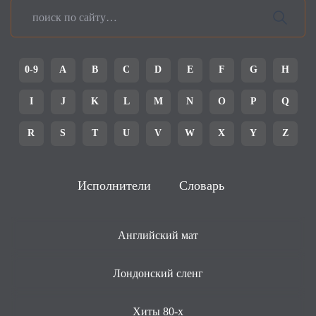
0-9
A
B
C
D
E
F
G
H
I
J
K
L
M
N
O
P
Q
R
S
T
U
V
W
X
Y
Z
Исполнители
Словарь
Английский мат
Лондонский сленг
Хиты 80-х