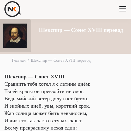
Шекспир — Сонет XVIII перевод
Главная
Шекспир — Сонет XVIII перевод
Шекспир — Сонет XVIII
Сравнить тебя хотел я с летним днём:
Твоей красы он превзойти не смог,
Ведь майский ветер долу гнёт бутон,
И знойных дней, увы, короткий срок.
Жар солнца может быть невыносим,
И лик его так часто в тучах скрыт.
Всему прекрасному исход един: