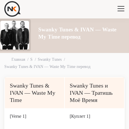
Swanky Tunes & IVAN — Waste
My Time перевод
Главная
S
Swanky Tunes
Swanky Tunes & IVAN — Waste My Time перевод
Swanky Tunes &
Swanky Tunes и
IVAN — Waste My
IVAN — Тратишь
Time
Моё Время
[Verse 1]
[Куплет 1]