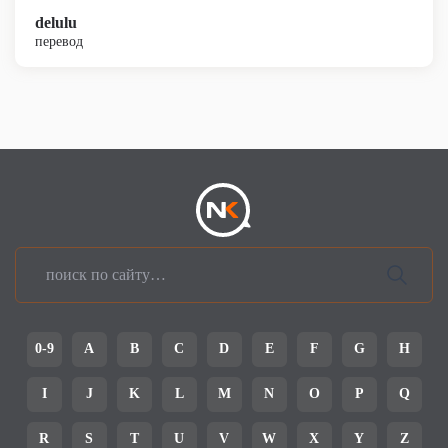
delulu
перевод
0-9
A
B
C
D
E
F
G
H
I
J
K
L
M
N
O
P
Q
R
S
T
U
V
W
X
Y
Z