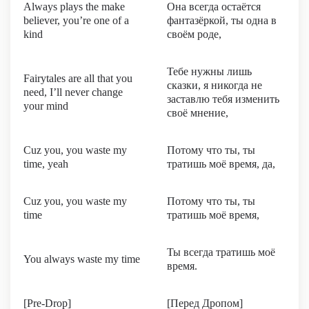
Always plays the make
Она всегда остаётся
believer, you’re one of a
фантазёркой, ты одна в
kind
своём роде,
Тебе нужны лишь
Fairytales are all that you
сказки, я никогда не
need, I’ll never change
заставлю тебя изменить
your mind
своё мнение,
Cuz you, you waste my
Потому что ты, ты
time, yeah
тратишь моё время, да,
Cuz you, you waste my
Потому что ты, ты
time
тратишь моё время,
Ты всегда тратишь моё
You always waste my time
время.
[Pre-Drop]
[Перед Дропом]