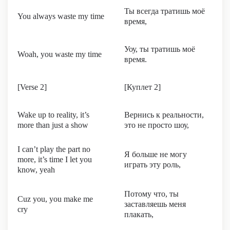
Ты всегда тратишь моё
You always waste my time
время,
Уоу, ты тратишь моё
Woah, you waste my time
время.
[Verse 2]
[Куплет 2]
Wake up to reality, it’s
Вернись к реальности,
more than just a show
это не просто шоу,
I can’t play the part no
Я больше не могу
more, it’s time I let you
играть эту роль,
know, yeah
Потому что, ты
Cuz you, you make me
заставляешь меня
cry
плакать,