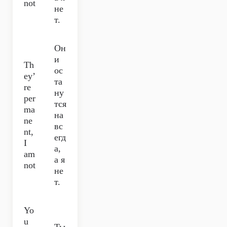
not
не
т.
Он
и
Th
ос
ey’
та
re
ну
per
тся
ma
на
ne
вс
nt,
егд
I
а,
am
а я
not
не
т.
Yo
u