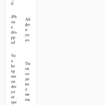
ll
iPh
Ай
on
фо
e
н
dro
уп
pp
ал.
ed
Yo
u
Ты
ke
ок
ep
ол
me
до
un
ва
der
л
yo
ме
ur
ня,
spe