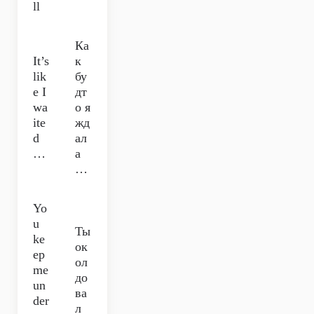
ll
Ка
It’s
к
lik
бу
e I
дт
wa
о я
ite
жд
d
ал
…
а
…
Yo
u
Ты
ke
ок
ep
ол
me
до
un
ва
der
л