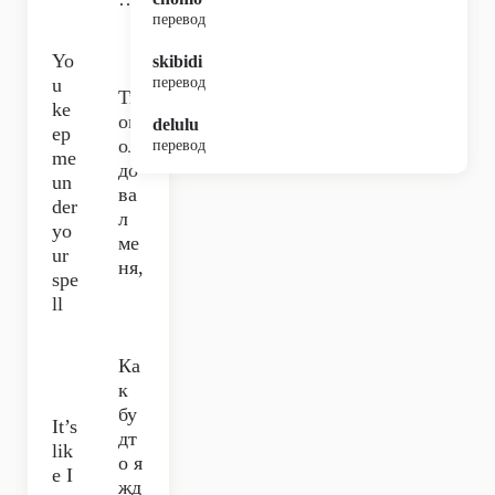
перевод
Yo
skibidi
u
перевод
Ты
ke
ок
delulu
ep
ол
перевод
me
до
un
ва
der
л
yo
ме
ur
ня,
spe
ll
Ка
к
бу
It’s
дт
lik
о я
e I
жд