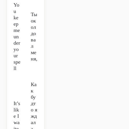
Yo
u
Ты
ke
ок
ep
ол
me
до
un
ва
der
л
yo
ме
ur
ня,
spe
ll
Ка
к
бу
It’s
дт
lik
о я
e I
жд
wa
ал
ite
а