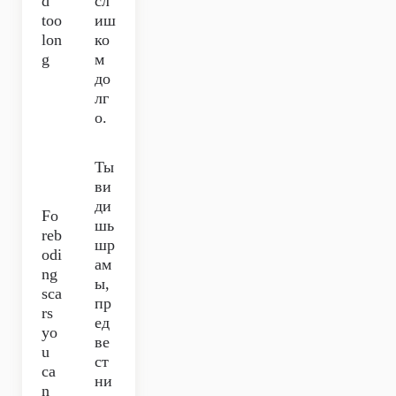
d
сл
too
иш
lon
ко
g
м
до
лг
о.
Ты
ви
ди
Fo
шь
reb
шр
odi
ам
ng
ы,
sca
пр
rs
ед
yo
ве
u
ст
ca
ни
n