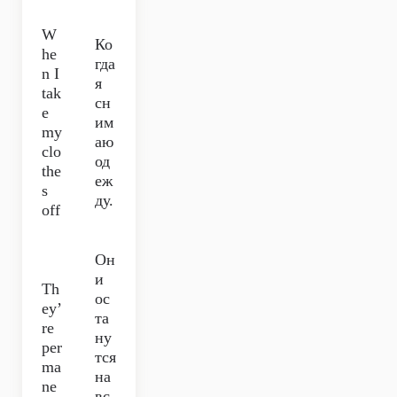
W
Ко
he
гда
n I
я
tak
сн
e
им
my
аю
clo
од
the
еж
s
ду.
off
Он
и
Th
ос
ey’
та
re
ну
per
тся
ma
на
ne
вс