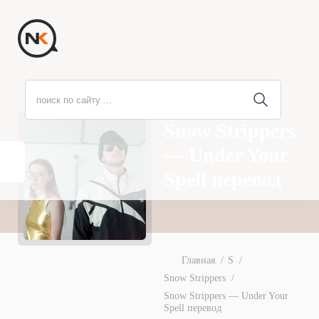
Snow Strippers
— Under Your
Spell перевод
Главная
S
Snow Strippers
Snow Strippers — Under Your
Spell перевод