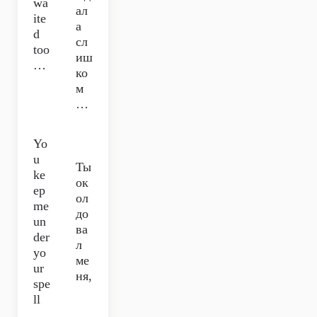
wa
ал
ite
а
d
сл
too
иш
…
ко
м
…
Yo
u
Ты
ke
ок
ep
ол
me
до
un
ва
der
л
yo
ме
ur
ня,
spe
ll