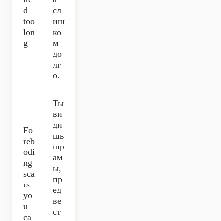
d
сл
too
иш
lon
ко
g
м
до
лг
о.
Ты
ви
ди
Fo
шь
reb
шр
odi
ам
ng
ы,
sca
пр
rs
ед
yo
ве
u
ст
ca