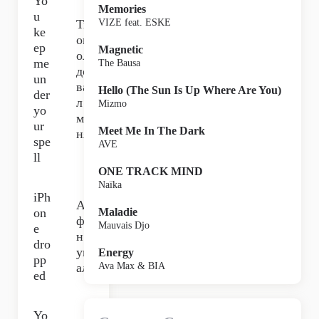
Yo
Memories
u
Ты
VIZE feat. ESKE
ke
ок
ep
Magnetic
ол
me
The Bausa
до
un
ва
Hello (The Sun Is Up Where Are You)
der
л
Mizmo
yo
ме
ur
Meet Me In The Dark
ня,
spe
AVE
ll
ONE TRACK MIND
Naïka
iPh
Ай
on
Maladie
фо
Mauvais Djo
e
н
dro
уп
Energy
pp
ал.
Ava Max & BIA
ed
Yo