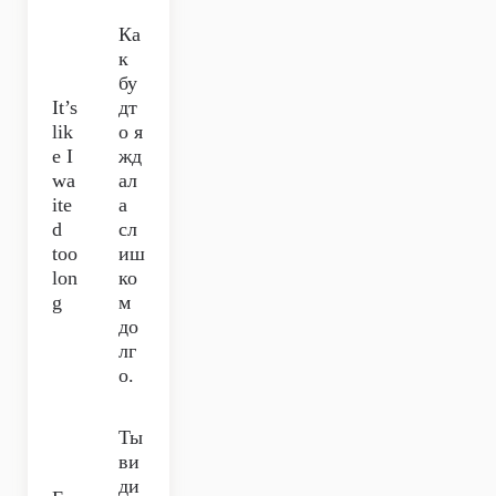
Ка
к
бу
It’s
дт
lik
о я
e I
жд
wa
ал
ite
а
d
сл
too
иш
lon
ко
g
м
до
лг
о.
Ты
ви
ди