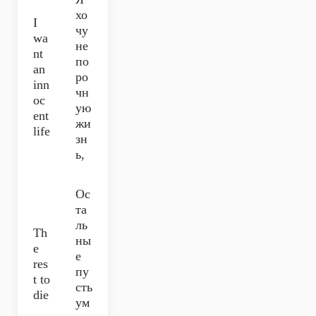
хо
I
чу
wa
не
nt
по
an
ро
inn
чн
oc
ую
ent
жи
life
зн
ь,
Ос
та
ль
Th
ны
e
е
res
пу
t to
сть
die
ум