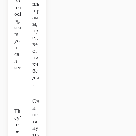
Fo
шь
reb
шр
odi
ам
ng
ы,
sca
пр
rs
ед
yo
ве
u
ст
ca
ни
n
ки
see
бе
ды
,
Он
и
Th
ос
ey’
та
re
ну
per
тся