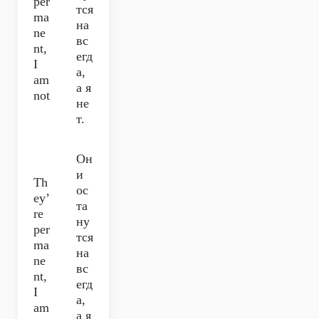
per
тся
ma
на
ne
вс
nt,
егд
I
а,
am
а я
not
не
т.
Он
и
Th
ос
ey’
та
re
ну
per
тся
ma
на
ne
вс
nt,
егд
I
а,
am
а я