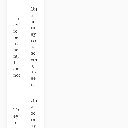
Он
и
Th
ос
ey’
та
re
ну
per
тся
ma
на
ne
вс
nt,
егд
I
а,
am
а я
not
не
т.
Он
и
Th
ос
ey’
та
re
ну