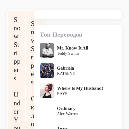
S
S
no
no
Топ Переводов
w
w
St
St
Mr. Know It All
ri
Teddy Swims
ri
pp
pp
Gabriela
er
er
KATSEYE
s
s
—
Where Is My Husband!
—
U
RAYE
О
nd
ко
Ordinary
er
Alex Warren
лд
Y
ов
ou
Tears