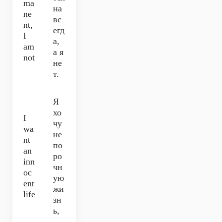
ma
на
ne
вс
nt,
егд
I
а,
am
а я
not
не
т.
Я
хо
I
чу
wa
не
nt
по
an
ро
inn
чн
oc
ую
ent
жи
life
зн
ь,