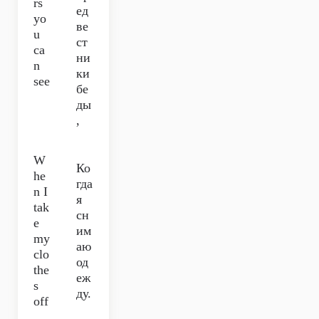
rs
ед
yo
ве
u
ст
ca
ни
n
ки
see
бе
ды
,
W
Ко
he
гда
n I
я
tak
сн
e
им
my
аю
clo
од
the
еж
s
ду.
off