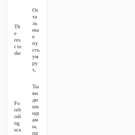
Ос
та
ль
Th
ны
e
е
res
пу
t to
сть
die
ум
ру
т,
Ты
ви
ди
Fo
шь
reb
шр
odi
ам
ng
ы,
sca
пр