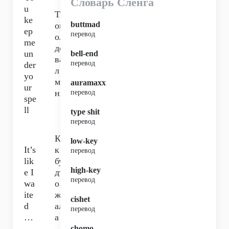
Словарь Сленга
u
Ты
ke
buttmad
ок
ep
перевод
ол
me
до
un
bell-end
ва
перевод
der
л
yo
ме
auramaxx
ur
ня,
перевод
spe
ll
type shit
перевод
Ка
low-key
It’s
к
перевод
lik
бу
high-key
e I
дт
перевод
wa
о я
ite
жд
cishet
d
ал
перевод
…
а
…
chomo