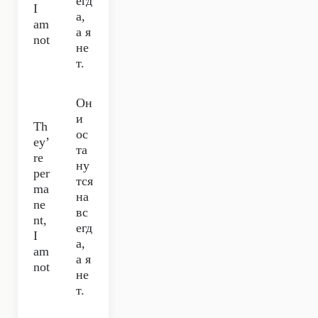
егд
I
а,
am
а я
not
не
т.
Он
и
Th
ос
ey’
та
re
ну
per
тся
ma
на
ne
вс
nt,
егд
I
а,
am
а я
not
не
т.