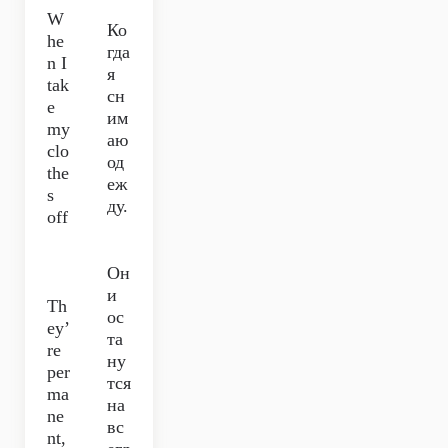
W
Ко
he
гда
n I
я
tak
сн
e
им
my
аю
clo
од
the
еж
s
ду.
off
Он
и
Th
ос
ey’
та
re
ну
per
тся
ma
на
ne
вс
nt,