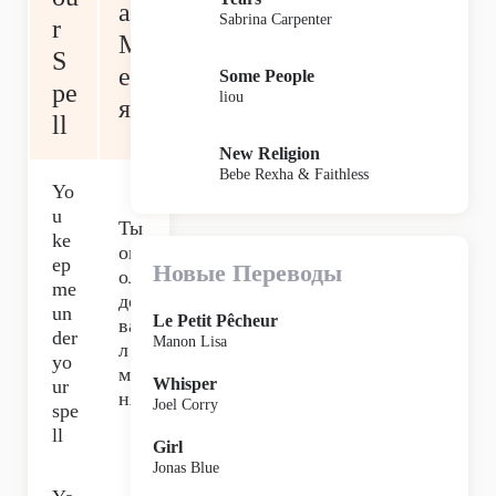
ал
Sabrina Carpenter
r
М
S
ен
Some People
pe
liou
я
ll
New Religion
Bebe Rexha & Faithless
Yo
u
Ты
ke
ок
ep
Новые Переводы
ол
me
до
un
Le Petit Pêcheur
ва
der
Manon Lisa
л
yo
ме
Whisper
ur
ня,
Joel Corry
spe
ll
Girl
Jonas Blue