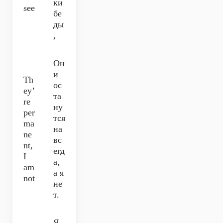
ки
see
бе
ды
,
Он
и
Th
ос
ey’
та
re
ну
per
тся
ma
на
ne
вс
nt,
егд
I
а,
am
а я
not
не
т.
Я