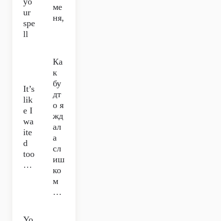
yo
ме
ur
ня,
spe
ll
Ка
к
бу
It’s
дт
lik
о я
e I
жд
wa
ал
ite
а
d
сл
too
иш
…
ко
м
…
Yo