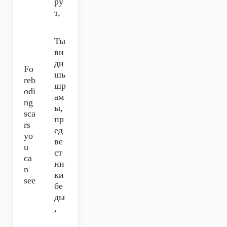
ру
т,
Ты
ви
ди
Fo
шь
reb
шр
odi
ам
ng
ы,
sca
пр
rs
ед
yo
ве
u
ст
ca
ни
n
ки
see
бе
ды
,