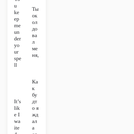
u
Ты
ke
ок
ep
ол
me
до
un
ва
der
л
yo
ме
ur
ня,
spe
ll
Ка
к
бу
It’s
дт
lik
о я
e I
жд
wa
ал
ite
а