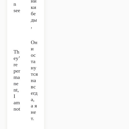
ни
n
ки
see
бе
ды
,
Он
и
Th
ос
ey’
та
re
ну
per
тся
ma
на
ne
вс
nt,
егд
I
а,
am
а я
not
не
т.