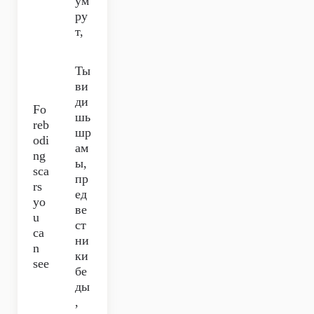
ум
ру
т,
Ты
ви
ди
Fo
шь
reb
шр
odi
ам
ng
ы,
sca
пр
rs
ед
yo
ве
u
ст
ca
ни
n
ки
see
бе
ды
,