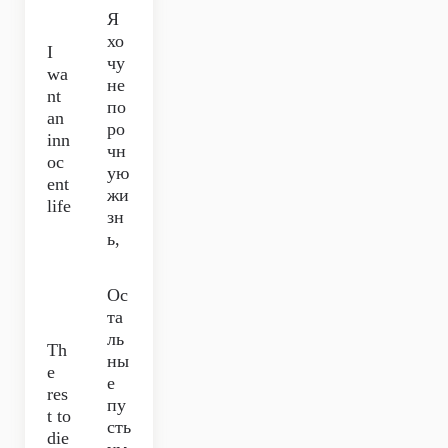
Я
хо
I
чу
wa
не
nt
по
an
ро
inn
чн
oc
ую
ent
жи
life
зн
ь,
Ос
та
ль
Th
ны
e
е
res
пу
t to
сть
die